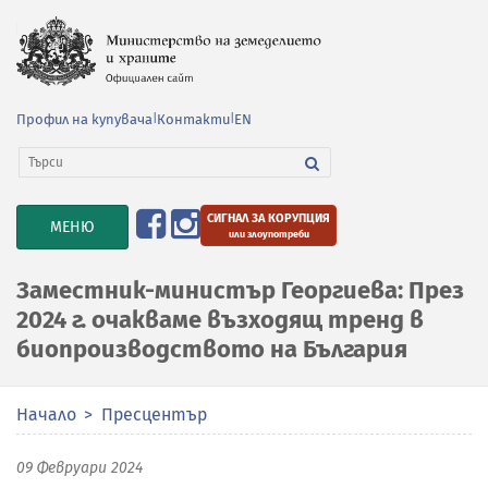
Профил на купувача
|
Контакти
|
EN
СИГНАЛ ЗА КОРУПЦИЯ
TOGGLE
МЕНЮ
или злоупотреби
NAVIGATION
Заместник-министър Георгиева: През
2024 г. очакваме възходящ тренд в
биопроизводството на България
Начало
Пресцентър
09 Февруари 2024