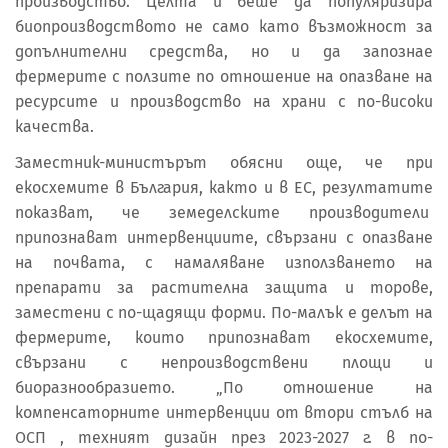
производство. Целта й беше да популяризира
биопроизводството не само като възможност за
допълнителни средства, но и да запознае
фермерите с ползите по отношение на опазване на
ресурсите и производство на храни с по-високи
качества.
Заместник-министърът обясни още, че при
екосхемите в България, както и в ЕС, резултатите
показват, че земеделските производители
припознават интервенциите, свързани с опазване
на почвата, с намаляване използването на
препарати за растителна защита и торове,
заместени с по-щадящи форми. По-малък е делът на
фермерите, които припознават екосхемите,
свързани с непроизводствени площи и
биоразнообразието. „По отношение на
компенсаторните интервенции от втори стълб на
ОСП , техният дизайн през 2023-2027 г. в по-