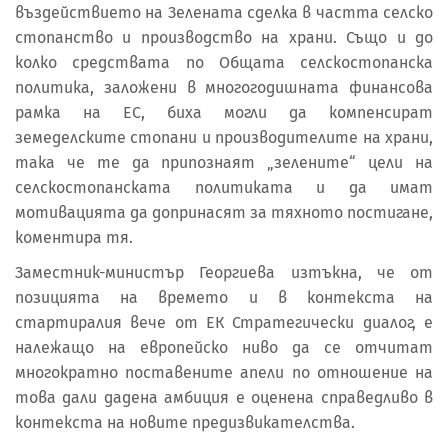
въздействието на Зелената сделка в частта селско
стопанство и производство на храни. Също и до
колко средствата по Общата селскостопанска
политика, заложени в многогодишната финансова
рамка на ЕС, биха могли да компенсират
земеделските стопани и производителите на храни,
така че те да припознаят „зелените“ цели на
селскостопанската политиката и да имат
мотивацията да допринасят за тяхното постигане,
коментира тя.
Заместник-министър Георгиева изтъкна, че от
позицията на времето и в контекста на
стартиралия вече от ЕК Стратегически диалог, е
належащо на европейско ниво да се отчитат
многократно поставените апели по отношение на
това дали дадена амбиция е оценена справедливо в
контекста на новите предизвикателства.