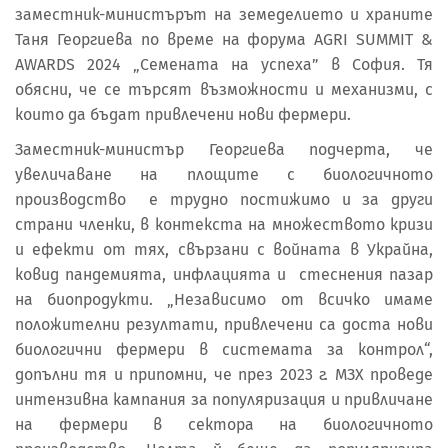
заместник-министърът на земеделието и храните
Таня Георгиева по време на форума AGRI SUMMIT &
AWARDS 2024 „Семената на успеха” в София. Тя
обясни, че се търсят възможности и механизми, с
които да бъдат привлечени нови фермери.
Заместник-министър Георгиева подчерта, че
увеличаване на площите с биологичното
производство е трудно постижимо и за други
страни членки, в контекста на множеството кризи
и ефекти от тях, свързани с войната в Украйна,
ковид пандемията, инфлацията и стеснения пазар
на биопродукти. „Независимо от всичко имаме
положителни резултати, привлечени са доста нови
биологични фермери в системата за контрол“,
допълни тя и припомни, че през 2023 г. МЗХ проведе
интензивна кампания за популяризация и привличане
на фермери в сектора на биологичното