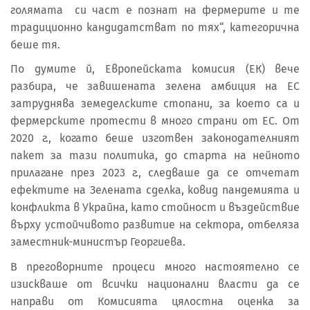
голямата си част е познат на фермерите и те
традиционно кандидатстват по тях“, категорична
беше тя.
По думите й, Европейската комисия (ЕК) вече
разбира, че завишената зелена амбиция на ЕС
затруднява земеделските стопани, за което са и
фермерските протести в много страни от ЕС. От
2020 г., когато беше изготвен законодателният
пакет за тази политика, до старта на нейното
прилагане през 2023 г., следваше да се отчетат
ефектите на Зелената сделка, ковид пандемията и
конфликта в Украйна, като стойност и въздействие
върху устойчивото развитие на сектора, отбеляза
заместник-министър Георгиева.
В преговорните процеси много настоятелно се
изискваше от всички национални власти да се
направи от Комисията цялостна оценка за