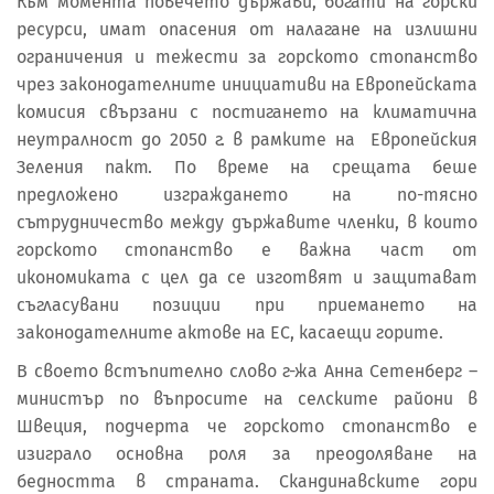
Към момента повечето държави, богати на горски
ресурси, имат опасения от налагане на излишни
ограничения и тежести за горското стопанство
чрез законодателните инициативи на Европейската
комисия свързани с постигането на климатична
неутралност до 2050 г. в рамките на Европейския
Зеления пакт. По време на срещата беше
предложено изграждането на по-тясно
сътрудничество между държавите членки, в които
горското стопанство е важна част от
икономиката с цел да се изготвят и защитават
съгласувани позиции при приемането на
законодателните актове на ЕС, касаещи горите.
В своето встъпително слово г-жа Анна Сетенберг –
министър по въпросите на селските райони в
Швеция, подчерта че горското стопанство е
изиграло основна роля за преодоляване на
бедността в страната. Скандинавските гори