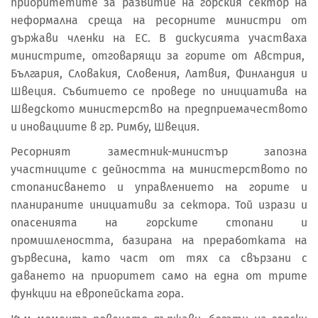
приоритетите за развитие на горския сектор на
неформална среща на ресорните министри от
държави членки на ЕС. В дискусията участваха
министрите, отговарящи за горите от Австрия,
България, Словакия, Словения, Латвия, Финландия и
Швеция. Събитието се проведе по инициатива на
Шведското министерство на предприемачеството
и иновациите в гр. Римбу, Швеция.
Ресорният заместник-министър запозна
участниците с дейността на министерството по
стопанисването и управлението на горите и
планираните инициативи за сектора. Той изрази и
опасенията на горските стопани и
промишлеността, базирана на преработката на
дървесина, като част от тях са свързани с
даването на приоритет само на една от трите
функции на европейската гора.