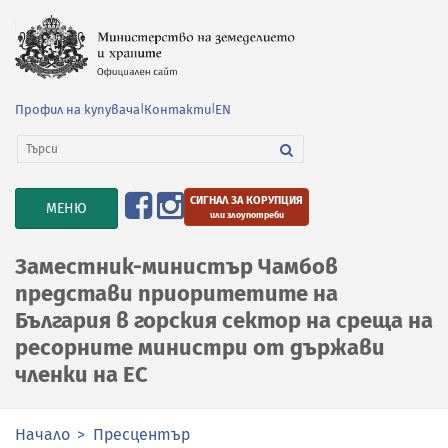
Профил на купувача
|
Контакти
|
EN
СИГНАЛ ЗА КОРУПЦИЯ
TOGGLE
МЕНЮ
или злоупотреби
NAVIGATION
Заместник-министър Чамбов
представи приоритетите на
България в горския сектор на среща на
ресорните министри от държави
членки на ЕС
Начало
Пресцентър