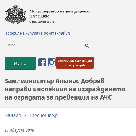
Профил на купувача
|
Контакти
|
EN
СИГНАЛ ЗА КОРУПЦИЯ
TOGGLE
МЕНЮ
или злоупотреби
NAVIGATION
Зам.-министър Атанас Добрев
направи инспекция на изграждането
на оградата за превенция на АЧС
Начало
Пресцентър
16 Август 2018