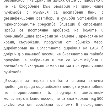
безопасност на храните (БАБХ), беше установено и
че на входовете към България на граничните
пунктове с Румъния са поставени вани с
дезинфекционни разтвори и душови установки за
транспортните средства, влизащи в страната.
Прави се постоянна проверка на колите и
преминаващите граждани за наличие и пренасяне на
храни, съдържащи продукти от свинско месо.
Директорът на Областната дирекция на БАБХ в
Добрич д-р Каменов посочи, че внасянето на такива
продукти е забранено и те се конфискуват и
поставят в хладилни камери на БАБХ на граничните
пунктове.
„България за първи път като страна започна
превенция преди още заболяването да е установено
на територията й, подчерта заместник-
министърът, като посочи, че са ангажирани над 500
служители от горската система в последните