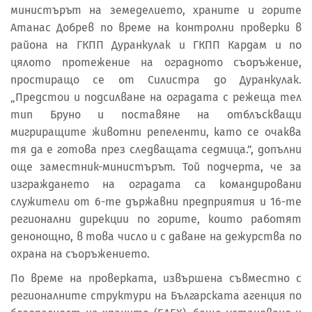
министърът на земеделието, храните и горите
Атанас Добрев по време на контролни проверки в
района на ГКПП Дуранкулак и ГКПП Кардам и по
цялото протежение на оградното съоръжение,
простиращо се от Силистра до Дуранкулак.
„Предстои и подсилване на оградата с режеща тел
тип Бруно и поставяне на отблъскващи
мигриращите животни репеленти, като се очаква
тя да е готова през следващата седмица.”, допълни
още заместник-министърът. Той подчерта, че за
изграждането на оградата са командировани
служители от 6-те държавни предприятия и 16-те
регионални дирекции по горите, които работят
денонощно, в това число и с даване на дежурства по
охрана на съоръжението.
По време на проверката, извършена съвместно с
регионалните структури на Българската агенция по