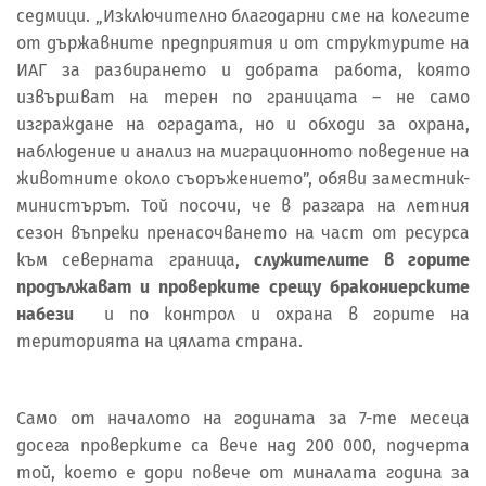
седмици. „Изключително благодарни сме на колегите
от държавните предприятия и от структурите на
ИАГ за разбирането и добрата работа, която
извършват на терен по границата – не само
изграждане на оградата, но и обходи за охрана,
наблюдение и анализ на миграционното поведение на
животните около съоръжението”, обяви заместник-
министърът. Той посочи, че в разгара на летния
сезон въпреки пренасочването на част от ресурса
към северната граница,
служителите в горите
продължават и проверките срещу бракониерските
набези
и по контрол и охрана в горите на
територията на цялата страна.
Само от началото на годината за 7-те месеца
досега проверките са вече над 200 000, подчерта
той, което е дори повече от миналата година за