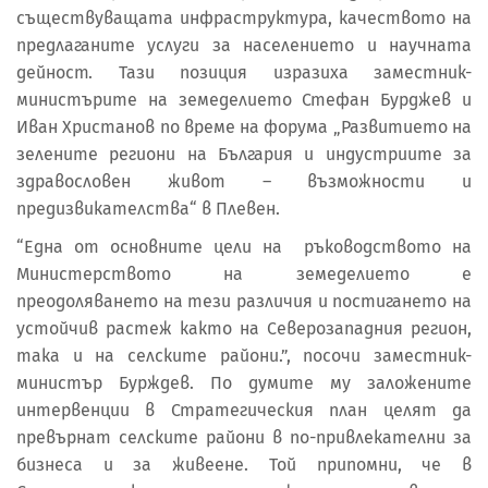
съществуващата инфраструктура, качеството на
предлаганите услуги за населението и научната
дейност. Тази позиция изразиха заместник-
министърите на земеделието Стефан Бурджев и
Иван Христанов по време на форума „Развитието на
зелените региони на България и индустриите за
здравословен живот – възможности и
предизвикателства“ в Плевен.
“Една от основните цели на ръководството на
Министерството на земеделието е
преодоляването на тези различия и постигането на
устойчив растеж както на Северозападния регион,
така и на селските райони.”, посочи заместник-
министър Бурждев. По думите му заложените
интервенции в Стратегическия план целят да
превърнат селските райони в по-привлекателни за
бизнеса и за живеене. Той припомни, че в