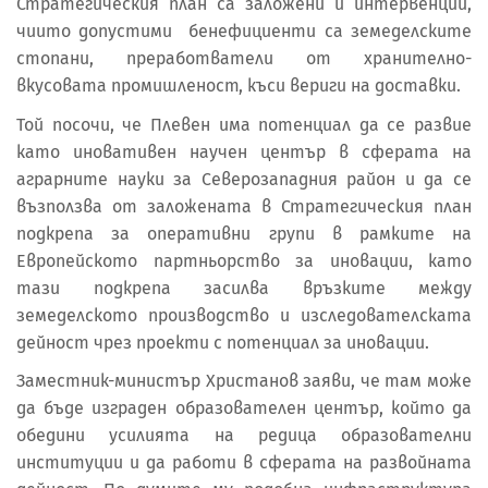
Стратегическия план са заложени и интервенции,
чиито допустими бенефициенти са земеделските
стопани, преработватели от хранително-
вкусовата промишленост, къси вериги на доставки.
Той посочи, че Плевен има потенциал да се развие
като иновативен научен център в сферата на
аграрните науки за Северозападния район и да се
възползва от заложената в Стратегическия план
подкрепа за оперативни групи в рамките на
Европейското партньорство за иновации, като
тази подкрепа засилва връзките между
земеделското производство и изследователската
дейност чрез проекти с потенциал за иновации.
Заместник-министър Христанов заяви, че там може
да бъде изграден образователен център, който да
обедини усилията на редица образователни
институции и да работи в сферата на развойната