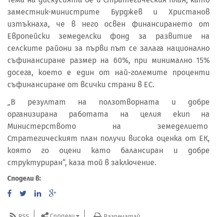
заместник-министрите Бурджев и Христанов
изтъкнаха, че в него освен финансирането от
Европейски земеделски фонд за развитие на
селските райони за първи път се залага национално
съфинансиране размер на 60%, при минимално 15%
досега, което е един от най-големите проценти
съфинансиране от всички страни в ЕС.
„В резултат на ползотворната и добре
организирана работата на целия екип на
Министерството на земеделието
Стратегическият план получи висока оценка от ЕК,
която го оцени като балансиран и добре
структуриран“, каза той в заключение.
Сподели в:
Сподели
RSS
Разпечатай