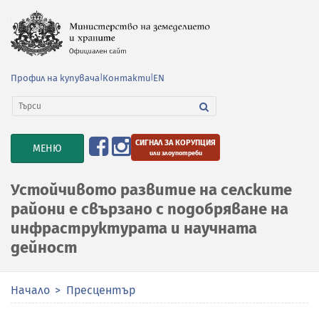
Профил на купувача
|
Контакти
|
EN
СИГНАЛ ЗА КОРУПЦИЯ
TOGGLE
МЕНЮ
или злоупотреби
NAVIGATION
Устойчивото развитие на селските
райони е свързано с подобряване на
инфраструктурата и научната
дейност
Начало
Пресцентър