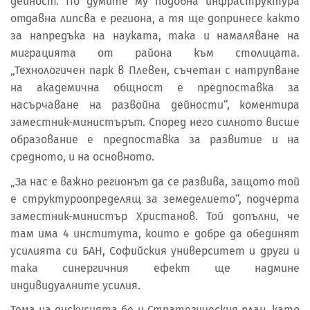
дейност. По думите му подобна инфраструктура
отдавна липсва е региона, а тя ще допринесе както
за напредъка на науката, така и намаляване на
миграцията от района към столицата.
„Технологичен парк в Плевен, съчетан с натрупване
на академична общност е предпоставка за
насърчаване на развойна дейности“, коментира
заместник-министърът. Според него силното висше
образование е предпоставка за развитие и на
средното, и на основното.
„За нас е важно регионът да се развива, защото той
е структуроопределящ за земеделието“, подчерта
заместник-министър Христанов. Той допълни, че
там има 4 института, които е добре да обединят
усилията си БАН, Софийския университет и други и
така синергичния ефект ще надмине
индивидуалните усилия.
Тема на дискусията бе и Стратегическия план, като