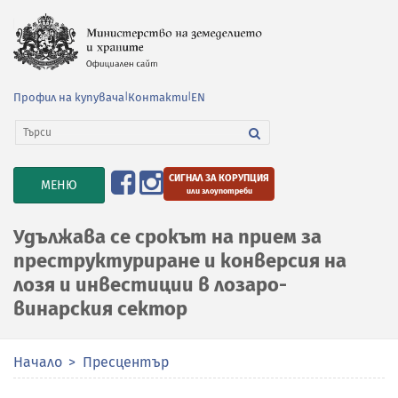
Профил на купувача
|
Контакти
|
EN
СИГНАЛ ЗА КОРУПЦИЯ
TOGGLE
МЕНЮ
или злоупотреби
NAVIGATION
Удължава се срокът на прием за
преструктуриране и конверсия на
лозя и инвестиции в лозаро-
винарския сектор
Начало
Пресцентър