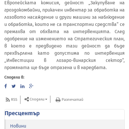
Европейската комисия, дейност „Закупуване на
гроздокомбайни, прикачен инвентар за обработка на
лозовото насаждение и други машини за наблюдение
и обработка, които не са транспортни средства“ се
премахва от обхвата на интервенцията. След
одобрение на изменението на Стратегическия план,
в което е предвидено тази дейност да бъде
прехвърлена като допустима по интервенция
„Инвестиции в лозаро-винарския сектор“,
промяната ще бъде отразена и в наредбата.
Сподели в:
Сподели
RSS
Разпечатай
Пресцентър
Новини