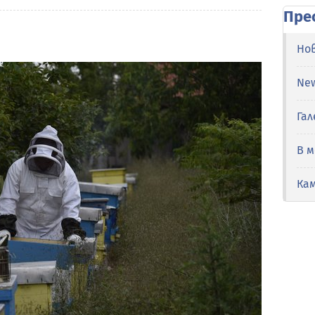
Пре
Но
Ne
Гал
В 
Ка