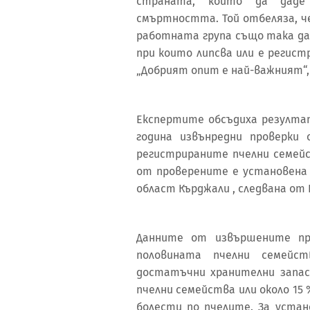
страната, който да даде
смъртността. Той отбеляза, ч
работната група също така да
при които липсва или е регис
„Добрият опит е най-важният“, 
Експертите обсъдиха резулт
година извънредни проверки
регистрираните пчелни семейс
от проверените е установена
област Кърджали , следвана от Р
Данните от извършените пр
половината пчелни семейс
достатъчни хранителни запас
пчелни семейства или около 15
болести по пчелите. За устан