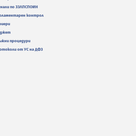
гнали по ЗЗЛПСПОИН
рламентарен контрол
риери
джет
ъжни процедури
отоколи от УС на ДФЗ