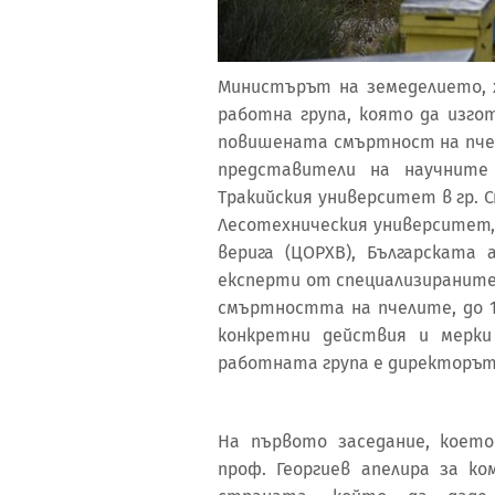
Министърът на земеделието, 
работна група, която да изго
повишената смъртност на пчел
представители на научните 
Тракийския университет в гр. 
Лесотехническия университет,
верига (ЦОРХВ), Българската 
експерти от специализираните 
смъртността на пчелите, до 1
конкретни действия и мерки
работната група е директорът н
На първото заседание, което
проф. Георгиев апелира за к