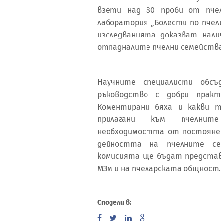
взети над 80 проби от пчел
лаборатория „Болести по пче
изследванията доказват нал
отпадналите пчелни семейства
Научните специалисти обс
ръководство с добри практ
Коментирани бяха и какви 
прилагани към пчелните
необходимостта от постояне
дейността на пчелните с
комисията ще бъдат представ
МЗм и на пчеларската общност.
Сподели в: