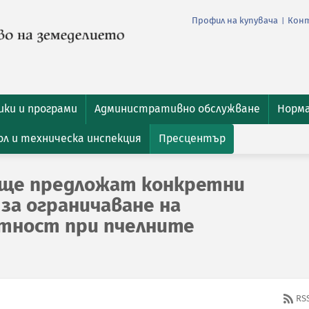
Профил на купувача
Кон
|
ки и програми
Административно обслужване
Норм
л и техническа инспекция
Пресцентър
 ще предложат конкретни
за ограничаване на
тност при пчелните
RS