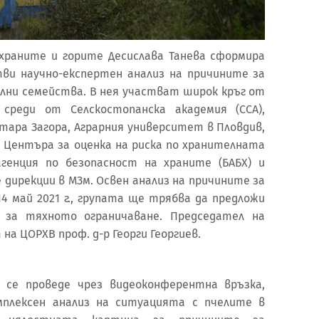
храните и горите Десислава Танева сформира
тви научно-експертен анализ на причините за
ни семейства. В нея участват широк кръг от
среди от Селскостопанска академия (ССА),
Стара Загора, Аграрния университет в Пловдив,
 Центъра за оценка на риска по хранителната
агенция по безопасност на храните (БАБХ) и
дирекции в МЗм. Освен анализ на причините за
4 май 2021 г., групата ще трябва да предложи
 за тяхното ограничаване. Председател на
а ЦОРХВ проф. д-р Георги Георгиев.
 се проведе чрез видеоконферентна връзка,
омплексен анализ на ситуацията с пчелите в