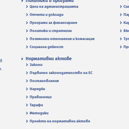
Политики и програми
Цели на администрацията
Си
Отчети и доклади
Па
Програми за финансиране
Ка
Политики и стратегии
Бю
Поземлени отношения и комасация
Тр
Социална дейност
Пр
Нормативни актове
П)
Закони
.
Първично законодателство на ЕС
Постановления
Наредби
Правилници
Тарифи
Методики
Проекти на нормативни актове