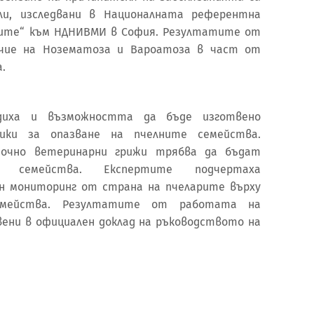
и, изследвани в Националната референтна
лите“ към НДНИВМИ в София. Резултатите от
ичие на Нозематоза и Вароатоза в част от
.
ъдиха и възможността да бъде изготвено
ики за опазване на пчелните семейства.
точно ветеринарни грижи трябва да бъдат
 семейства. Експертите подчертаха
н мониторинг от страна на пчеларите върху
емейства. Резултатите от работата на
ени в официален доклад на ръководството на