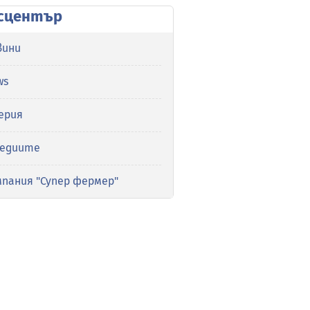
сцентър
вини
ws
ерия
медиите
мпания "Супер фермер"