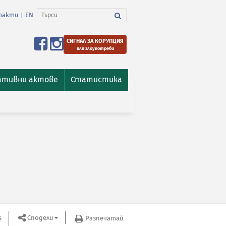
такти
EN
|
СИГНАЛ ЗА КОРУПЦИЯ
или злоупотреби
ативни актове
Статистика
Сподели
S
Разпечатай