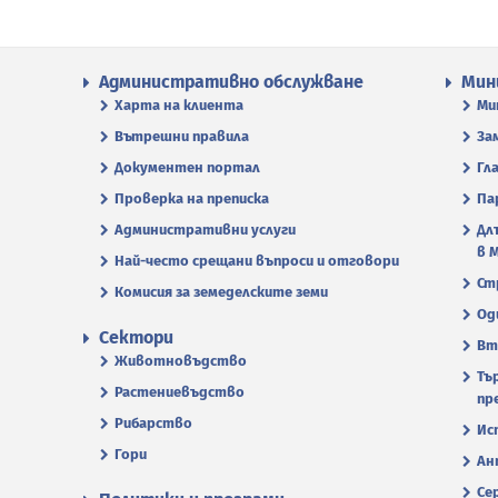
Административно обслужване
Мин
Харта на клиента
Ми
Вътрешни правила
За
Документен портал
Гл
Проверка на преписка
Па
Административни услуги
Дл
в 
Най-често срещани въпроси и отговори
Ст
Комисия за земеделските земи
Од
Сектори
Вт
Животновъдство
Тъ
Растениевъдство
пр
Рибарство
Ис
Гори
Ан
Се