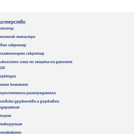
истерство
нистър
местник-министри
авен секретар
рламентарен секретар
ъжностно лице по защита на данните
МЗХ
руктура
итен комитет
оростепенни разпоредители
рговски дружества и държавни
едприятия
тория
тикорупция
ртификати