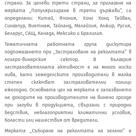
страни. За целеви трети страни, за прилагане на
мярката „Популяризиране в трети държави“, са
определени: Китай, Япония, Хонг Конг, Тайван,
Сингапур, Виетнам, Тайланд, Малайзия, Алжир, Русия,
Беларус, САЩ, Канада, Мексико и Бразилия.
Тематичната работната група дискутира
подпомагането при „Застраховане на реколтата“ в
лозаро-винарския сектор. В България
застрахователната активност е на много ниски
нива, като земеделските производители в малка
степен сключват застрахователни полици
ежегодно. Основната цел на мярката е запазването
на доходите на производителите на винено грозде
при загуби в продукцията, свързани с природни
бедствия, неблагоприятни климатични условия,
болести или нашествия от вредители.
Мярката „Събиране на реколтата на зелено“ е