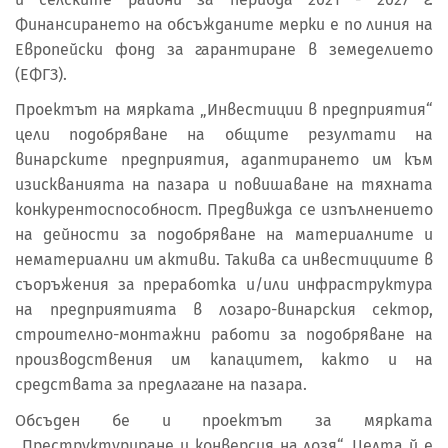
Финансирането на обсъжданите мерки е по линия на
Европейски фонд за гарантиране в земеделието
(ЕФГЗ).
Проектът на мярката „Инвестиции в предприятия“
цели подобряване на общите резултати на
винарските предприятия, адаптирането им към
изискванията на пазара и повишаване на тяхната
конкурентоспособност. Предвижда се изпълнението
на дейности за подобряване на материалните и
нематериални им активи. Такива са инвестициите в
съоръжения за преработка и/или инфраструктура
на предприятията в лозаро-винарския сектор,
строително-монтажни работи за подобряване на
производствения им капацитет, както и на
средствата за предлагане на пазара.
Обсъден бе и проектът за мярката
„Преструктуриране и конверсия на лозя“. Целта й е