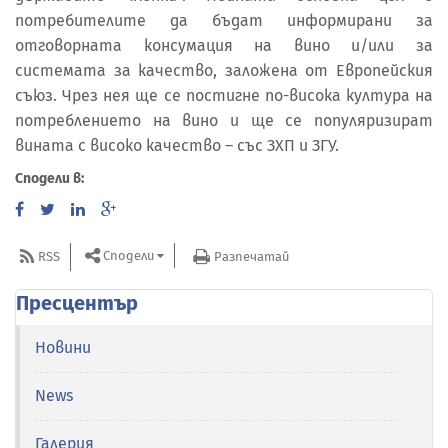
потребителите да бъдат информирани за
отговорната консумация на вино и/или за
системата за качество, заложена от Европейския
съюз. Чрез нея ще се постигне по-висока култура на
потреблението на вино и ще се популяризират
вината с високо качество – със ЗХП и ЗГУ.
Сподели в:
Сподели
RSS
Разпечатай
Пресцентър
Новини
News
Галерия