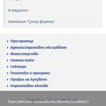
В медиите
Кампания "Супер фермер"
Пресцентър
Административно обслужване
Министерство
Статистика
Сектори
Политики и програми
Профил на купувача
Нормативни актове
Информация
02/985 11 383
Този уебсайт използва бисквитки (cookies) с