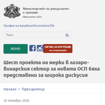
Профил на купувача
|
Контакти
|
EN
СИГНАЛ ЗА КОРУПЦИЯ
TOGGLE
МЕНЮ
или злоупотреби
NAVIGATION
Шест проекта на мерки в лозаро-
винарския сектор за новата ОСП бяха
представени за широка дискусия
Начало
Пресцентър
30 Ноември 2020