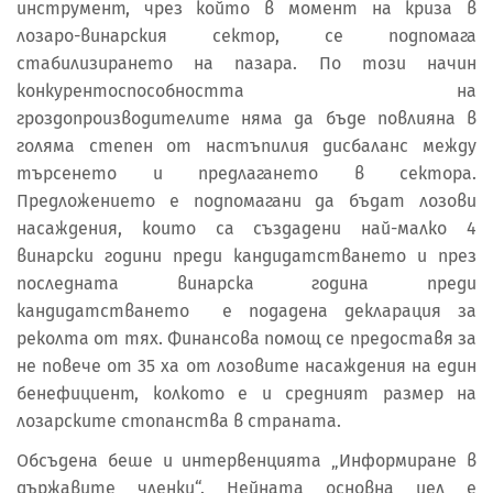
инструмент, чрез който в момент на криза в
лозаро-винарския сектор, се подпомага
стабилизирането на пазара. По този начин
конкурентоспособността на
гроздопроизводителите няма да бъде повлияна в
голяма степен от настъпилия дисбаланс между
търсенето и предлагането в сектора.
Предложението е подпомагани да бъдат лозови
насаждения, които са създадени най-малко 4
винарски години преди кандидатстването и през
последната винарска година преди
кандидатстването е подадена декларация за
реколта от тях. Финансова помощ се предоставя за
не повече от 35 ха от лозовите насаждения на един
бенефициент, колкото е и средният размер на
лозарските стопанства в страната.
Обсъдена беше и интервенцията „Информиране в
държавите членки“. Нейната основна цел е