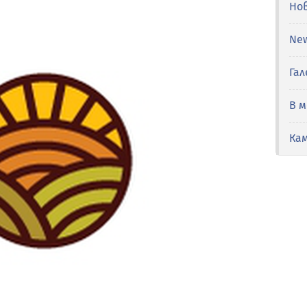
Но
Ne
Гал
В 
Ка