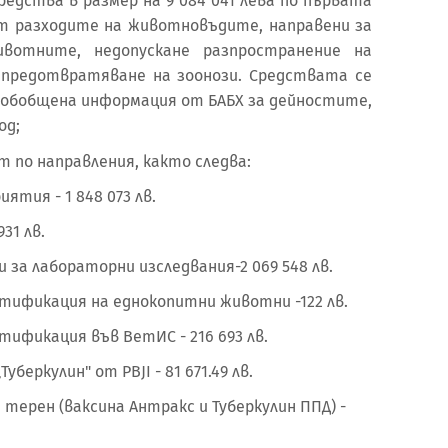
тва в размер на 9 084 041 лева по първата
ат разходите на животновъдите, направени за
вотните, недопускане разпространение на
 предотвратяване на зоонози. Средствата се
 обобщена информация от БАБХ за дейностите,
од;
о направления, както следва:
тия - 1 848 073 лв.
31 лв.
 за лабораторни изследвания-2 069 548 лв.
тификация на еднокопитни животни -122 лв.
тификация във ВетИС - 216 693 лв.
уберкулин" от PBJI - 81 671.49 лв.
терен (ваксина Антракс и Туберкулин ППД) -