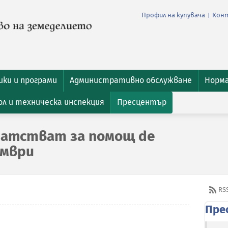
Профил на купувача
Кон
|
ки и програми
Административно обслужване
Норм
л и техническа инспекция
Пресцентър
датстват за помощ de
ември
RS
Пре