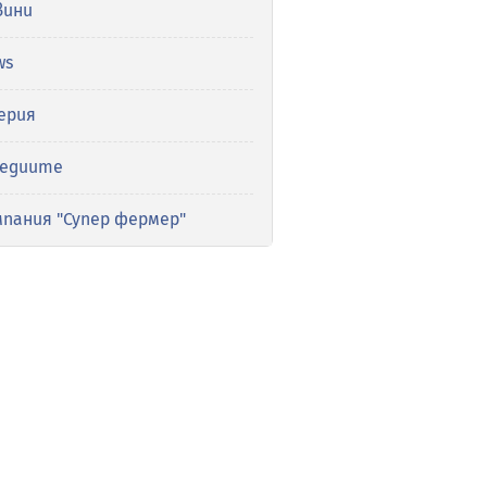
вини
ws
ерия
медиите
мпания "Супер фермер"