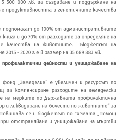
5 500 000 лв. за създаване и поддържане на
ляне продуктивността и генетичните качества
одпомагат до 100% от административните
а книга и до 70% от разходите за определяне на
ите качества на животните. Бюджетът на
2015 - 2020 г. е в размер на 35 689 883 лв.
а профилактични дейности и унищожаване на
„Земеделие“ е увеличен и ресурсът по
щ за компенсиране разходите на земеделски
ние на мерките по Държавната профилактична
ор и ликвидиране на болести по животните“ за
8 г. Повишава се и бюджетът по схемата „Помощ
е при отстраняване и унищожаване на мъртви