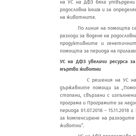
на УС на ДФЗ бяха утвърдени 
родословна книга и за опреде
на животните.
По линия на помощта се п
разходи за водене на родословн
продуктивните и генетичн
помощта за периода на прилагане 
УС на ДФЗ увеличи ресурса з
мъртви животни
С решения на УС на фонд 
държавните помощи за „Помо
стопани, свързани с изпълне
програма и Програмите за надз
периода 01.07.2018 – 15.11.201
за компенсиране на разходит
животни“.