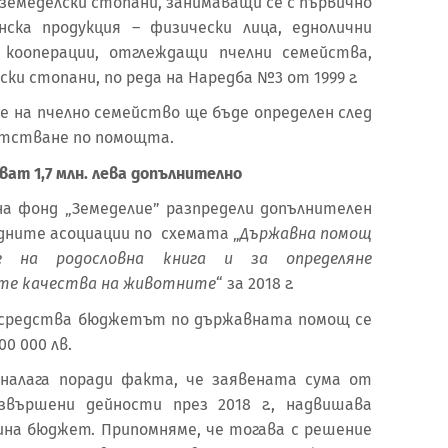
меделски стопани, занимаващи се с първично
нска продукция – физически лица, еднолични
 кооперации, отглеждащи пчелни семейства,
ки стопани, по реда на Наредба №3 от 1999 г.
 пчелно семейство ще бъде определен след
датстване по помощта.
ват 1,
7
млн. лева допълнително
нд „Земеделие” разпредели допълнителен
въдните асоциации по схемата „
Държавна помощ
е на родословна книга и за определяне
те качества на животните
“ за 2018 г.
 средства бюджетът по държавната помощ се
00 000 лв.
 поради факта, че заявената сума от
звършени дейности през 2018 г., надвишава
ина бюджет. Припомняме, че тогава с решение