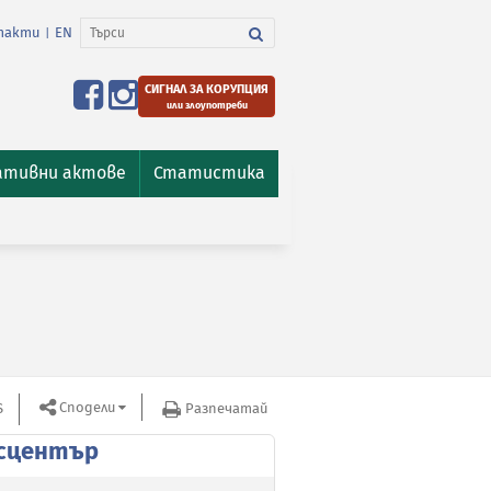
такти
EN
|
СИГНАЛ ЗА КОРУПЦИЯ
или злоупотреби
ативни актове
Статистика
Сподели
S
Разпечатай
сцентър