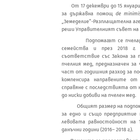
От 17 декември до 15 януари 
за държавна помощ
de minimi
„Земеделие“-Разплащателна аг
реши Управителният съвет на 
Подпомагат се пчелари, к
семейства и през 2018 г.
съответствие със Закона за 
пчелния мед, предназначен за
част от годишния разход за по
компенсира направените от
справяне с последствията от 
до ниски добиви на пчелен мед.
Общият размер на подпомага
за едно и също предприятие
левовата равностойност на 15
данъчни години (2016– 2018 г.).