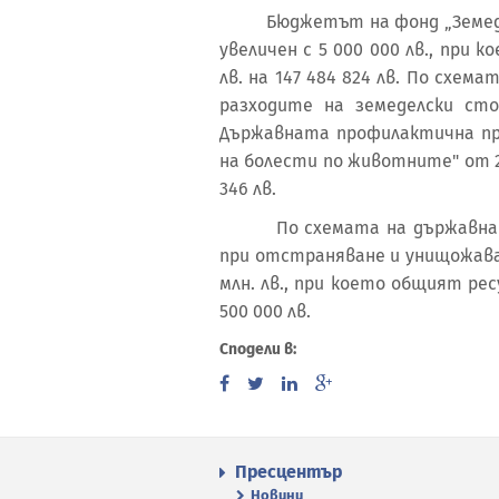
Бюджетът на фонд „Земеделие
увеличен с 5 000 000 лв., при 
лв. на 147 484 824 лв. По схе
разходите на земеделски сто
Държавната профилактична про
на болести по животните" от 2
346 лв.
По схемата на държавна по
при отстраняване и унищожава
млн. лв., при което общият ресу
500 000 лв.
Сподели в:
Пресцентър
Новини