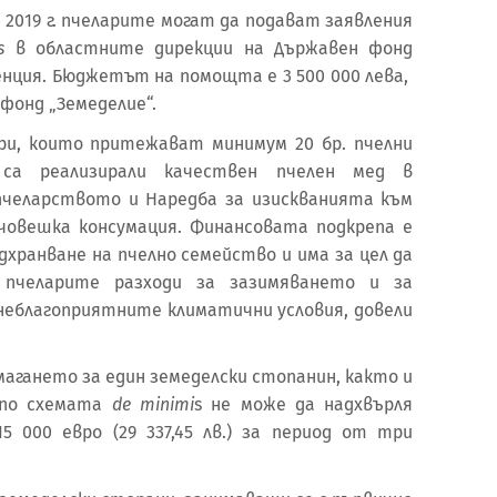
2019 г. пчеларите могат да подават заявления
s
в областните дирекции на Държавен фонд
енция. Бюджетът на помощта е 3 500 000 лева,
фонд „Земеделие“.
оито притежават минимум 20 бр. пчелни
 са реализирали качествен пчелен мед в
пчеларството и Наредба за изискванията към
 човешка консумация. Финансовата подкрепа е
дхранване на пчелно семейство и има за цел да
 пчеларите разходи за зазимяването и за
неблагоприятните климатични условия, довели
нето за един земеделски стопанин, както и
 по схемата
de minimi
s не може да надхвърля
 000 евро (29 337,45 лв.) за период от три