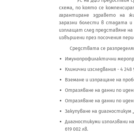
УС на ДФЗ предоставя средс
схема, по която се компенсир
гарантиране здравето на жи
заразни болести в стадата и
изплащат след представяне на
извършени през посочения пери
Средствата се разпределят п
Имунопрофилактични мероприя
Клинични изследвания - 4 248 9
Вземане и изпращане на проби
Отразяване на данни по иден
Отразяване на данни по иден
Закупуване на диагностикум „Т
Диагностикуми използвани на 
619 002 лв.