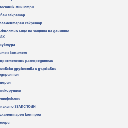
местник-министри
авен секретар
рламентарен секретар
ъжностно лице по защита на данните
МЗХ
руктура
итен комитет
оростепенни разпоредители
рговски дружества и държавни
едприятия
тория
тикорупция
ртификати
гнали по ЗЗЛПСПОИН
рламентарен контрол
риери