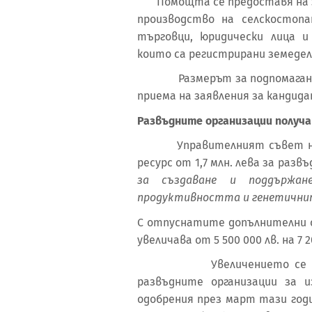
Помощта се предоставя на зе
производство на селскостопа
търговци, юридически лица и
които са регистрирани земеделс
Размерът за подпомагане на
приема на заявления за канди
Развъдните организации получа
Управителният съвет на фо
ресурс от 1,7 млн. лева за раз
за създаване и поддържан
продуктивността и генетични
С отпуснатите допълнителни
увеличава от 5 500 000 лв. на 7 2
Увеличението се налага
развъдните организации за и
одобрения през март тази год