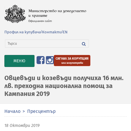
Профил на купувача
|
Контакти
|
EN
СИГНАЛ ЗА КОРУПЦИЯ
TOGGLE
МЕНЮ
или злоупотреби
NAVIGATION
Овцевъди и козевъди получиха 16 млн.
лв. преходна национална помощ за
Кампания 2019
Начало
Пресцентър
18 Октомври 2019