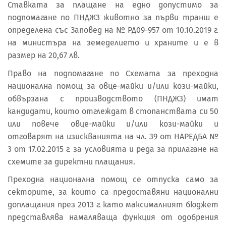
Ставката за плащане на едно допустимо за
подпомагане по ПНДЖ3 животно за първи транш е
определена със Заповед на № РД09-957 от 10.10.2019 г.
на министъра на земеделието и храните и е в
размер на 20,67 лв.
Право на подпомагане по Схемата за преходна
национална помощ за овце-майки и/или кози-майки,
обвързана с производството (ПНДЖ3) имат
кандидати, които отглеждат в стопанствата си 50
или повече овце-майки и/или кози-майки и
отговарят на изискванията на чл. 39 от НАРЕДБА №
3 от 17.02.2015 г. за условията и реда за прилагане на
схемите за директни плащания.
Преходна национална помощ се отпуска само за
секторите, за които са предоставяни национални
доплащания през 2013 г. като максималният бюджет
представлява намаляваща функция от одобрения