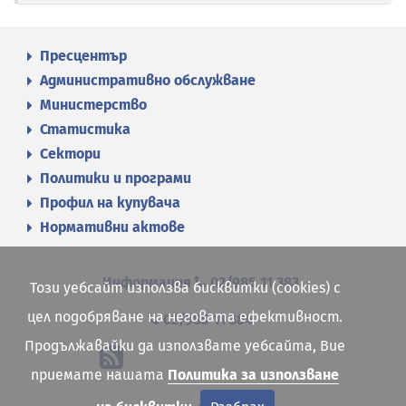
Пресцентър
Административно обслужване
Министерство
Статистика
Сектори
Политики и програми
Профил на купувача
Нормативни актове
Информация
02/985 11 383
Този уебсайт използва бисквитки (cookies) с
цел подобряване на неговата ефективност.
02/985 11 384
Продължавайки да използвате уебсайта, Вие
приемате нашата
Политика за използване