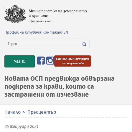
Профил на купувача
|
Контакти
|
EN
СИГНАЛ ЗА КОРУПЦИЯ
TOGGLE
МЕНЮ
или злоупотреби
NAVIGATION
Новата ОСП предвижда обвързана
подкрепа за крави, които са
застрашени от изчезване
Начало
Пресцентър
05 Февруари 2021