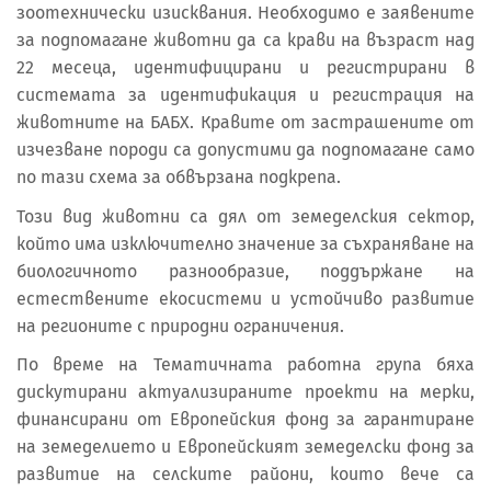
зоотехнически изисквания. Необходимо е заявените
за подпомагане животни да са крави на възраст над
22 месеца, идентифицирани и регистрирани в
системата за идентификация и регистрация на
животните на БАБХ. Кравите от застрашените от
изчезване породи са допустими да подпомагане само
по тази схема за обвързана подкрепа.
Този вид животни са дял от земеделския сектор,
който има изключително значение за съхраняване на
биологичното разнообразие, поддържане на
естествените екосистеми и устойчиво развитие
на регионите с природни ограничения.
По време на Тематичната работна група бяха
дискутирани актуализираните проекти на мерки,
финансирани от Европейския фонд за гарантиране
на земеделието и Европейският земеделски фонд за
развитие на селските райони, които вече са