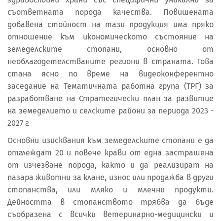
съответната порода качества. Повишената
добавена стойност на тази продукция има пряко
отношение към икономическото състояние на
земеделските стопани, основно от
необлагодетелстваните региони в страната. Това
стана ясно по време на видеоконферентно
заседание на Тематичната работна група (ТРГ) за
разработване на Стратегически план за развитие
на земеделието и селските райони за периода 2023 -
2027 г.
Основни изисквания към земеделските стопани е да
отглеждат 20 и повече крави от една застрашена
от изчезване порода, както и да реализират на
пазара животни за клане, износ или продажба в други
стопанства, или мляко и млечни продукти.
Дейността в стопанството трябва да бъде
съобразена с всички ветеринарно-медицински и