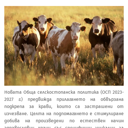
Новата Обща селскостопанска политика (ОСП 2023-
2027 г.) предвижда прилагането на обвързана
подкрепа за крави, които са застрашени от
изчезване. Целта на подпомагането е стимулиране
добива на произведени по естествен начин
здравословни храни със специфични уникални за