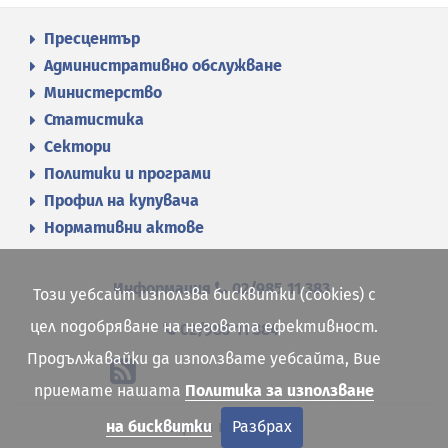
Пресцентър
Административно обслужване
Министерство
Статистика
Сектори
Политики и програми
Профил на купувача
Нормативни актове
Информация
02/985 11 383
Този уебсайт използва бисквитки (cookies) с
цел подобряване на неговата ефективност.
02/985 11 384
Продължавайки да използвате уебсайта, Вие
приемате нашата
Политика за използване
Карта на сайта
на бисквитки
Разбрах