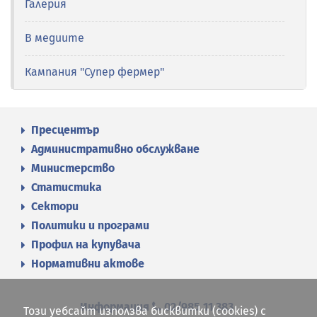
Галерия
В медиите
Кампания "Супер фермер"
Пресцентър
Административно обслужване
Министерство
Статистика
Сектори
Политики и програми
Профил на купувача
Нормативни актове
Информация
02/985 11 383
Този уебсайт използва бисквитки (cookies) с