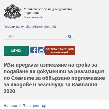
Профил на купувача
|
Контакти
|
EN
СИГНАЛ ЗА КОРУПЦИЯ
TOGGLE
МЕНЮ
или злоупотреби
NAVIGATION
МЗм предлага изтегляне на срока за
подаване на документи за реализация
по Схемите за обвързано подпомагане
за плодове и зеленчуци за Кампания
2020
Начало
Пресцентър