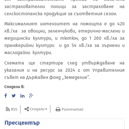
застрахователни полици за застраховане на
селскостопанска продукция за съответния сезон.
Максималният интензитет на помощта е до 420
лв./ха за овощни, зеленчукови, етерично-маслени и
медицински култури, и тютюн, до 1 260 лв./ха за
оранжерийни култури и до 54 лв./ха за зърнени и
маслодайни култури.
Схемата ще стартира след утвърждаване на
указания и на ресурс за 2024 г. от Управителния
съвет на Държавен фонд „Земеделие“.
Сподели в:
Сподели
RSS
Разпечатай
Пресцентър