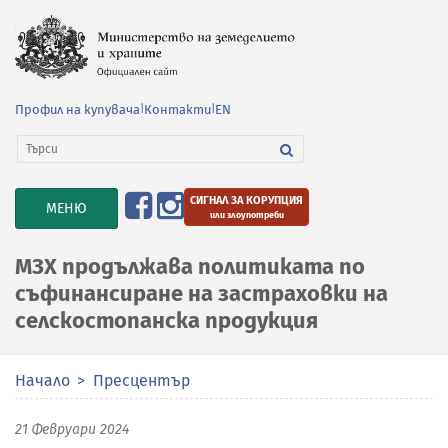
Профил на купувача
|
Контакти
|
EN
СИГНАЛ ЗА КОРУПЦИЯ
TOGGLE
МЕНЮ
или злоупотреби
NAVIGATION
МЗХ продължава политиката по
съфинансиране на застраховки на
селскостопанска продукция
Начало
Пресцентър
21 Февруари 2024