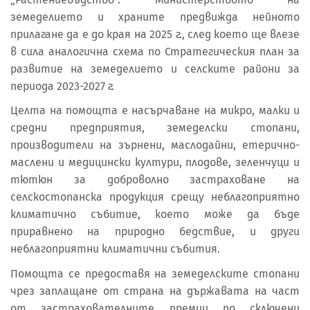
земеделието и храните предвижда нейното
прилагане да е до края на 2025 г., след което ще влезе
в сила аналогична схема по Стратегическия план за
развитие на земеделието и селските райони за
периода 2023-2027 г.
Целта на помощта е насърчаване на микро, малки и
средни предприятия, земеделски стопани,
производители на зърнени, маслодайни, етерично-
маслени и медицински култури, плодове, зеленчуци и
тютюн за доброволно застраховане на
селскостопанска продукция срещу неблагоприятно
климатично събитие, което може да бъде
приравнено на природно бедствие, и други
неблагоприятни климатични събития.
Помощта се предоставя на земеделските стопани
чрез заплащане от страна на държавата на част
от застрахователните премии по сключени