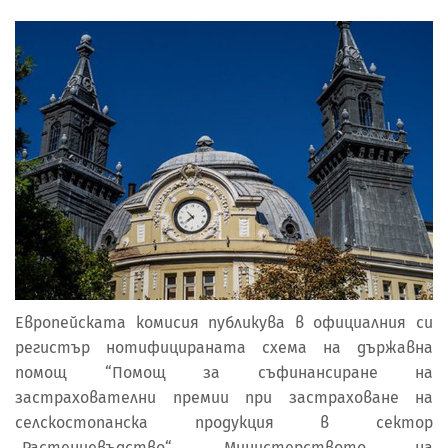
Европейската комисия публикува в официалния си
регистър нотифицираната схема на държавна
помощ “Помощ за съфинансиране на
застрахователни премии при застраховане на
селскостопанска продукция в сектор
„Растениевъдство“. Министерството на