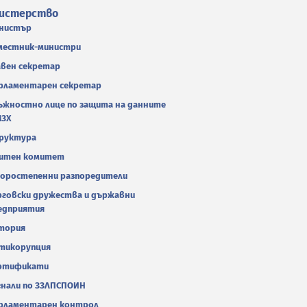
истерство
нистър
местник-министри
авен секретар
рламентарен секретар
ъжностно лице по защита на данните
МЗХ
руктура
итен комитет
оростепенни разпоредители
рговски дружества и държавни
едприятия
тория
тикорупция
ртификати
гнали по ЗЗЛПСПОИН
рламентарен контрол