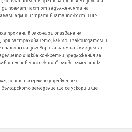
, че браншовите организации в земеделския
т да поемат част от задълженията на
 намали административната тежест и ще
ха промени в Закона за опазване на
 при застраховането, както и законодателни
лирането на договори за наем на земеделски
еделието очаква конкретни предложения за
равителствения сектор“, заяви заместник-
а, че при програмно управление и
българското земеделие ще се ускори и ще