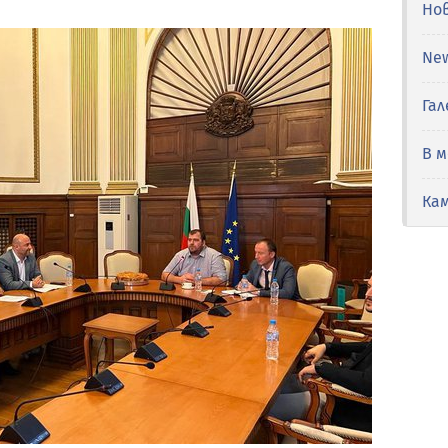
Но
Ne
Гал
В 
Ка