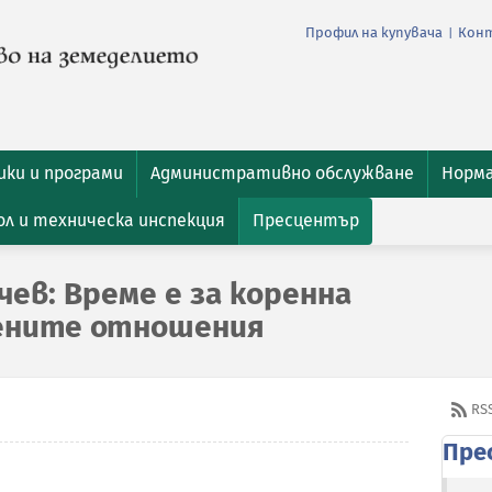
Профил на купувача
Кон
|
ки и програми
Административно обслужване
Норм
л и техническа инспекция
Пресцентър
ев: Време е за коренна
лените отношения
RS
Пре