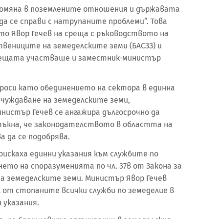
промяна в поземлените отношения и държавата
да се справи с натрупаните проблеми“. Това
о Явор Гечев на среща с ръководството на
твениците на земеделските земи (БАСЗЗ) и
срещата участваше и заместник-министър
роси като обединението на сектора в единна
чуждаване на земеделските земи,
нистър Гечев се ангажира дългосрочно да
тъкна, че законодателството в областта на
 да се подобрява.
искаха единни указания към службите по
нето на споразуменията по чл. 37в от Закона за
а земеделските земи. Министър Явор Гечев
л от стопаните всички служби по земеделие в
 указания.