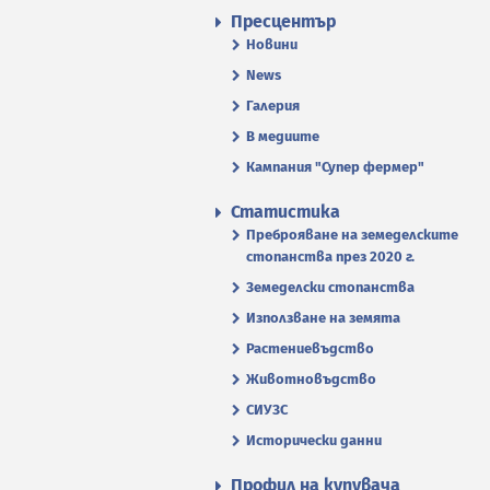
Пресцентър
Новини
News
Галерия
В медиите
Кампания "Супер фермер"
Статистика
Преброяване на земеделските
стопанства през 2020 г.
Земеделски стопанства
Използване на земята
Растениевъдство
Животновъдство
СИУЗС
Исторически данни
Профил на купувача