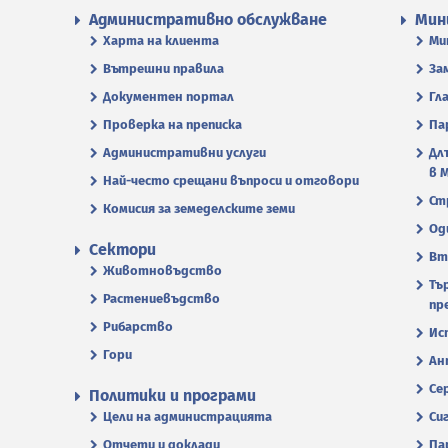
Административно обслужване
Мин
Харта на клиента
Ми
Вътрешни правила
За
Документен портал
Гл
Проверка на преписка
Па
Административни услуги
Дл
в 
Най-често срещани въпроси и отговори
Ст
Комисия за земеделските земи
Од
Сектори
Вт
Животновъдство
Тъ
Растениевъдство
пр
Рибарство
Ис
Гори
Ан
Се
Политики и програми
Цели на администрацията
Си
Отчети и доклади
Па