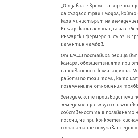
„Отдавна е време за коренна 
да създаде траен модел, който 
каза министърът на земеделиет
Българската асоциация на собс
Български фермерски съюз. В 
Валентин Чамбов.
От БАСЗЗ поставиха редица въп
камара, обезщетенията при от
напояването и комасацията. Ми
работи по тези теми, като из
поземлените отношения трябва
Земеделските производители по
земеделие при казуси с изготвя
собствеността и ползването н
посочи, че при конкретен сигна
страната ще получават единни