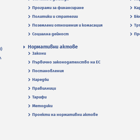
Програми за финансиране
Ка
Политики и стратегии
Бю
Поземлени отношения и комасация
Тр
Социална дейност
Пр
Нормативни актове
П)
Закони
.
Първично законодателство на ЕС
Постановления
Наредби
Правилници
Тарифи
Методики
Проекти на нормативни актове