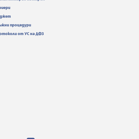
риери
джет
ъжни процедури
отоколи от УС на ДФЗ