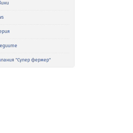
вини
ws
ерия
медиите
мпания "Супер фермер"