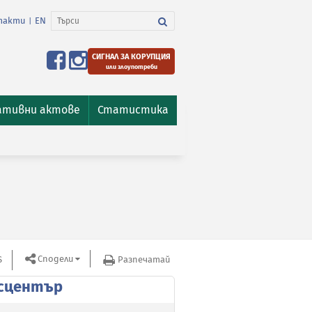
такти
EN
|
СИГНАЛ ЗА КОРУПЦИЯ
или злоупотреби
ативни актове
Статистика
Сподели
S
Разпечатай
сцентър