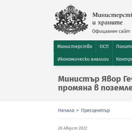
Министерство
ОСП
Полити
Икономически анализи
Контро
Министър Явор Геч
промяна в позем
Начало
Пресцентър
26 Август 2022