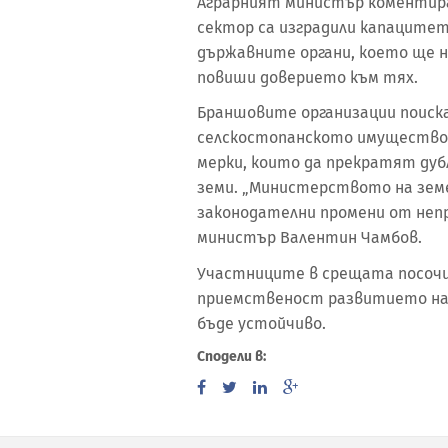
Аграрният министър коментира
сектор са изградили капаците
държавните органи, което ще
повиши доверието към тях.
Браншовите организации поиска
селскостопанското имущество,
мерки, които да прекратят дуб
земи. „Министерството на зем
законодателни промени от неп
министър Валентин Чамбов.
Участниците в срещата посочих
приемственост развитието на 
бъде устойчиво.
Сподели в: