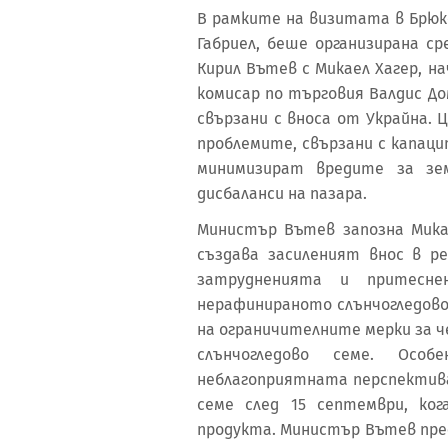
В рамките на визитата в Брюк
Габриел, беше организирана с
Кирил Вътев с Микаел Хагер, н
комисар по търговия Валдис До
свързани с вноса от Украйна.
проблемите, свързани с капац
минимизират вредите за зе
дисбаланси на пазара.
Министър Вътев запозна Мика
създава засиленият внос в р
затрудненията и притесне
нерафинираното слънчогледово 
на ограничителните мерки за ч
слънчогледово семе. Осо
неблагоприятната перспектива
семе след 15 септември, ко
продукта. Министър Вътев пре