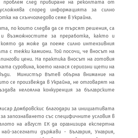
н проблем след прибиране на реколтата от
 усложнява според информацията за силно
тка на слънчогледово семе в Украйна.
та, по които следва да се търсят решения, са
 и възможностите за преработка, както и
 която да може да поеме силно интензивния
та с тежки камиони. Той посочи, че вносът на
мпингови цени. На практика вносът на готовия
ката суровина, което нанася сериозни щети на
въди. Министър Вътев обърна внимание на
ито се произвежда в Украйна, не отговарят на
здава нелоялна конкуренция за българските
мисар Домбровскис благодари за инициативата
 за запознаването със специфичните условия в
алото на август ЕК да организира експертна
ай-засегнати държави - България, Унгария,