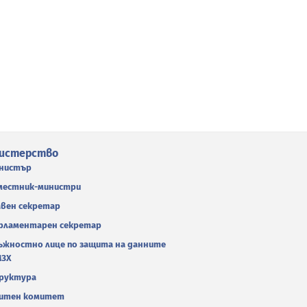
истерство
нистър
местник-министри
авен секретар
рламентарен секретар
ъжностно лице по защита на данните
МЗХ
руктура
итен комитет