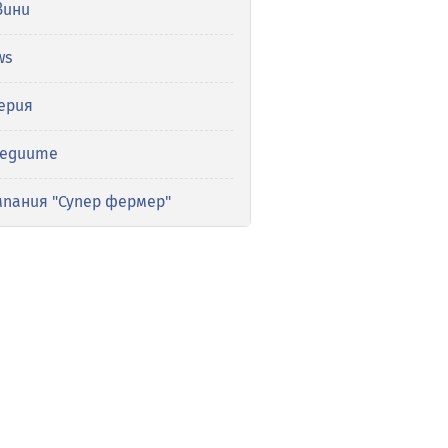
вини
ws
ерия
медиите
мпания "Супер фермер"