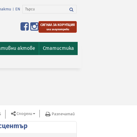
такти
EN
|
СИГНАЛ ЗА КОРУПЦИЯ
или злоупотреби
ативни актове
Статистика
Сподели
S
Разпечатай
сцентър