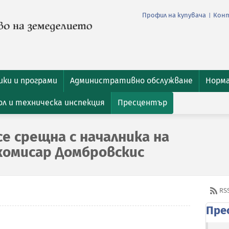
Профил на купувача
Кон
|
ки и програми
Административно обслужване
Норм
л и техническа инспекция
Пресцентър
е срещна с началника на
комисар Домбровскис
RS
Пре