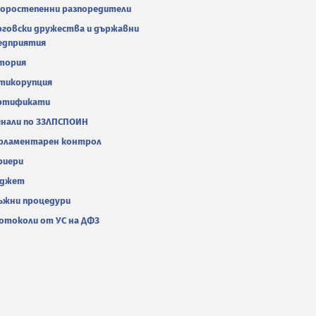
оростепенни разпоредители
рговски дружества и държавни
едприятия
тория
тикорупция
ртификати
гнали по ЗЗЛПСПОИН
рламентарен контрол
риери
джет
ъжни процедури
отоколи от УС на ДФЗ