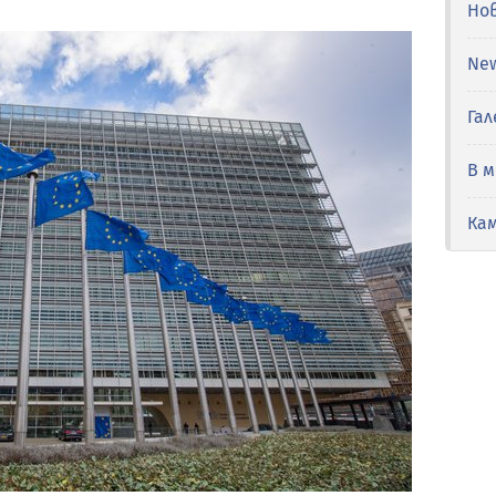
Но
Ne
Гал
В 
Ка