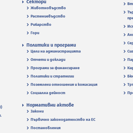
Сектори
Вт
Животновъдство
Тъ
Растениевъдство
пр
Рибарство
Ис
Гори
Ан
Се
Политики и програми
Цели на администрацията
Си
Отчети и доклади
Па
Програми за финансиране
Ка
Политики и стратегии
Бю
Поземлени отношения и комасация
Тр
Социална дейност
Пр
Нормативни актове
П)
Закони
.
Първично законодателство на ЕС
Постановления