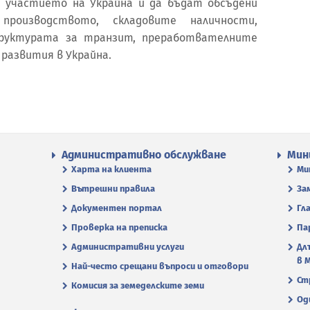
 участието на Украйна и да бъдат обсъдени
производството, складовите наличности,
уктурата за транзит, преработвателните
развития в Украйна.
Административно обслужване
Мин
Харта на клиента
Ми
Вътрешни правила
За
Документен портал
Гл
Проверка на преписка
Па
Административни услуги
Дл
в 
Най-често срещани въпроси и отговори
Ст
Комисия за земеделските земи
Од