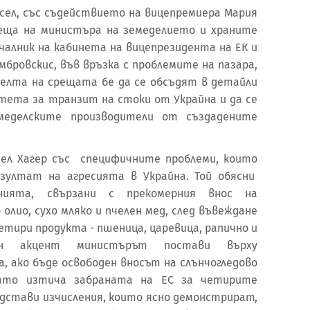
сел, със съдействието на вицепремиера Мария
реща на министъра на земеделието и храните
ачалник на кабинета на вицепрезидента на ЕК и
мбровскис, във връзка с проблемите на пазара,
 Целта на срещата бе да се обсъдят в детайли
итета за транзит на стоки от Украйна и да се
меделските производители от създадените
ел Хагер със специфичните проблеми, които
езултат на агресията в Украйна. Той обясни
нията, свързани с прекомерния внос на
олио, сухо мляко и пчелен мед, след въвеждане
етири продукта - пшеница, царевица, рапично и
бен акцент министърът постави върху
, ако бъде освободен вносът на слънчогледово
гато изтича забраната на ЕС за четирите
дстави изчисления, които ясно демонстрират,