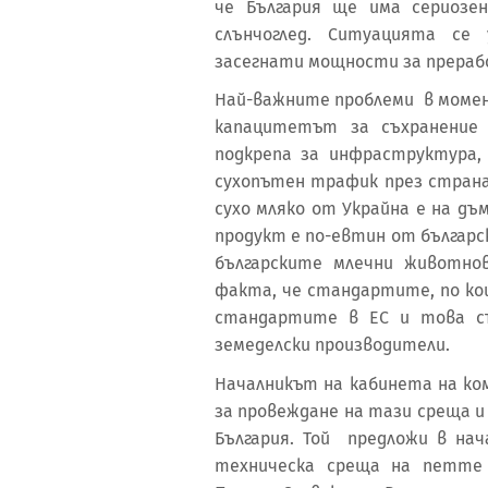
че България ще има сериозе
слънчоглед. Ситуацията се
засегнати мощности за прерабо
Най-важните проблеми в момен
капацитетът за съхранение
подкрепа за инфраструктура,
сухопътен трафик през страна
сухо мляко от Украйна е на дъ
продукт е по-евтин от българс
българските млечни животно
факта, че стандартите, по ко
стандартите в ЕС и това съ
земеделски производители.
Началникът на кабинета на ко
за провеждане на тази среща и
България. Той предложи в нач
техническа среща на петте н