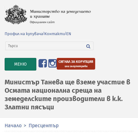
Профил на купувача
|
Контакти
|
EN
СИГНАЛ ЗА КОРУПЦИЯ
TOGGLE
МЕНЮ
или злоупотреби
NAVIGATION
Министър Танева ще вземе участие в
Осмата национална среща на
земеделските производители в к.к.
Златни пясъци
Начало
Пресцентър