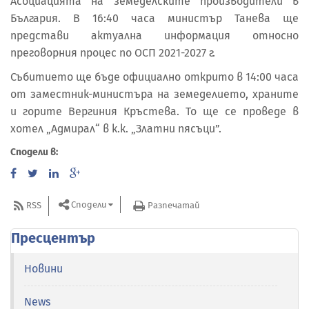
Асоциацията на земеделските производители в
България. В 16:40 часа министър Танева ще
представи актуална информация относно
преговорния процес по ОСП 2021-2027 г.
Събитието ще бъде официално открито в 14:00 часа
от заместник-министъра на земеделието, храните
и горите Вергиния Кръстева. То ще се проведе в
хотел „Адмирал“ в к.к. „Златни пясъци”.
Сподели в:
Сподели
RSS
Разпечатай
Пресцентър
Новини
News