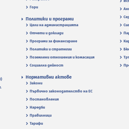
Ис
Гори
Ан
Се
Политики и програми
Цели на администрацията
Си
Отчети и доклади
Па
Програми за финансиране
Ка
Политики и стратегии
Бю
Поземлени отношения и комасация
Тр
Социална дейност
Пр
Нормативни актове
П)
Закони
.
Първично законодателство на ЕС
Постановления
Наредби
Правилници
Тарифи