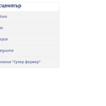
сцентър
вини
ws
ерия
медиите
мпания "Супер фермер"