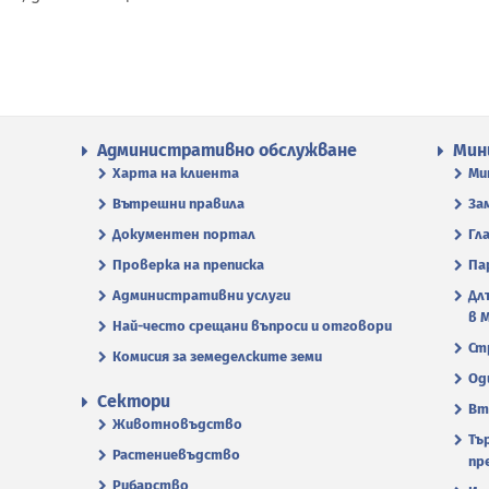
Административно обслужване
Мин
Харта на клиента
Ми
Вътрешни правила
За
Документен портал
Гл
Проверка на преписка
Па
Административни услуги
Дл
в 
Най-често срещани въпроси и отговори
Ст
Комисия за земеделските земи
Од
Сектори
Вт
Животновъдство
Тъ
Растениевъдство
пр
Рибарство