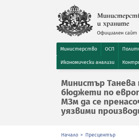
Министерство
ОСП
Полити
Икономически анализи
Контро
Министър Танева
бюджети по евро
МЗм да се пренасо
уязвими произво
Начало
Пресцентър