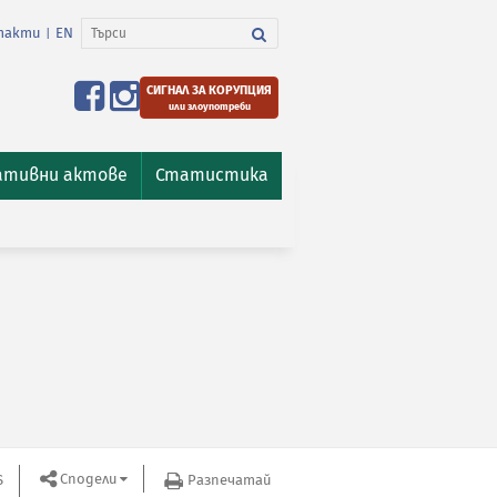
такти
EN
|
СИГНАЛ ЗА КОРУПЦИЯ
или злоупотреби
ативни актове
Статистика
Сподели
S
Разпечатай