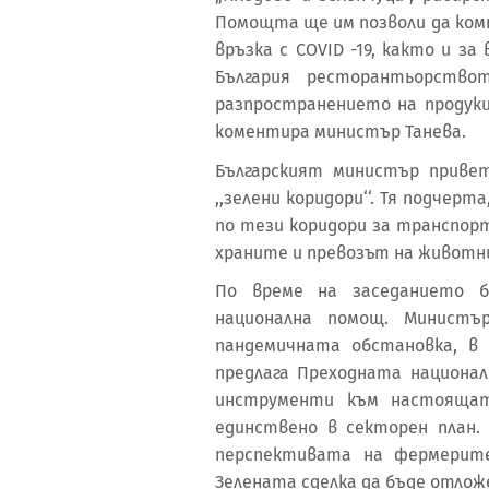
Помощта ще им позволи да ком
връзка с COVID -19, както и з
България ресторантьорств
разпространението на продукц
коментира министър Танева.
Българският министър приве
,,зелени коридори‘‘. Тя подчер
по тези коридори за транспор
храните и превозът на животн
По време на заседанието б
национална помощ. Министъ
пандемичната обстановка, в
предлага Преходната национа
инструменти към настоящат
единствено в секторен план.
перспективата на фермерит
Зелената сделка да бъде отложе