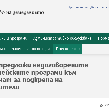
Профил на купувача
Кон
|
ки и програми
Административно обслужване
Норм
л и техническа инспекция
Пресцентър
 предложи недоговорените
пейските програми към
чат за подкрепа на
дители
RS