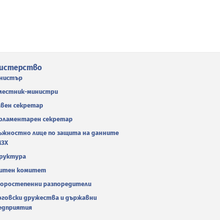
истерство
нистър
местник-министри
авен секретар
рламентарен секретар
ъжностно лице по защита на данните
МЗХ
руктура
итен комитет
оростепенни разпоредители
рговски дружества и държавни
едприятия