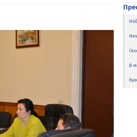
Пре
Но
Ne
Гал
В 
Ка