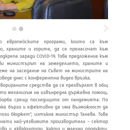
о европейските програми, които са към
о, храните и горите, да се пренасочат към
одкрепа заради COVID-19. Това предложение към
ви министърът на земеделието, храните и
реме на заседание на Съвет на министрите на
оведе днес с конферентна видео връзка.
ворираните средства да се прехвърлят в общ
като механизъм на извънредна държавна помощ.
 борба срещу последиците от пандемията. По
нка бързо и ефективно да има възможност да
този бюджет", изтъкна министър Танева. Това
гнати най-уязвимите производители – сектор
ство и аквакултури, както и млечни продукти.