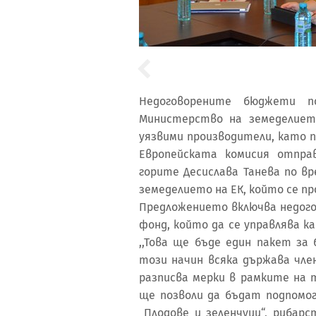
Недоговорените бюджети п
Министерство на земеделиет
уязвими производители, като п
Европейската комисия отпра
горите Десислава Танева по в
земеделието на ЕК, който се пр
Предложението включва недого
фонд, който да се управлява 
,,Това ще бъде един пакет за
този начин всяка държава чле
разписва мерки в рамките на 
ще позволи да бъдат подпомо
„Плодове и зеленчуци“, рибар