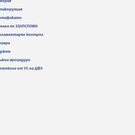
тория
тикорупция
ртификати
гнали по ЗЗЛПСПОИН
рламентарен контрол
риери
джет
ъжни процедури
отоколи от УС на ДФЗ