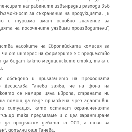
пенсират направените извънредни разходи във
а възможност за съхранение на продукцията. „В
ото и туризма имат основно значение за
ията на посочените уязвими производители“,
тства насоките на Европейската комисия за
та, че от интерес на фермерите е с предимство
т да бъдат както медицинските стоки, така и
и.
е обсъдено и прилагането на Преходната
р Десислава Танева заяви, че на фона на
 която се намира цяла Европа, страната ни
лна помощ да бъде приложена чрез адаптивни
а ситуация, като останат ограниченията
 "Също така предлагаме и с цел гарантиране
е да продължим дебата за ОСП, а този за
н”, допълни още Танева.