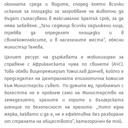
околната среда и водите, според която всички
искания за площадки за загробване на животни да
бъдат съгласувани в максимално кратък срок, за да
няма забавяне. „Тази седмица всички задължени лица,
трябва да определят площадки и в
свинекомплексите, и в населените места“, обясни
министър Танева.
Целият ресурс на държавата е мобилизиран за
справяне с Африканската чума по свинете (АЧС).
Това обяви вицепремиерът Томислав Дончев, който е
председател на Централната епизоотична комисия
към Министерски съвет. По думите му, проблемът с
болестта не е проблем само на Министерство на
земеделието, храните и горите и Българската
агенция по безопасност на храните. „Нито една
мярка, каквато и да е, не е ефективна без разбиране
от страната на обществото“, категоричен бе той.