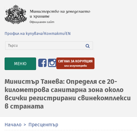
Профил на купувача
|
Контакти
|
EN
СИГНАЛ ЗА КОРУПЦИЯ
TOGGLE
МЕНЮ
или злоупотреби
NAVIGATION
Министър Танева: Определя се 20-
километрова санитарна зона около
всички регистрирани свинекомплекси
в страната
Начало
Пресцентър