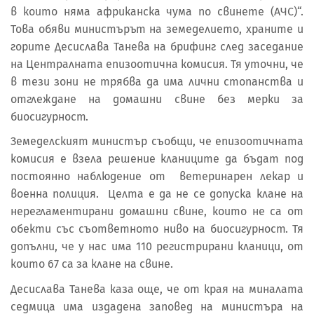
в които няма африканска чума по свинете (АЧС)“.
Това обяви министърът на земеделието, храните и
горите Десислава Танева на брифинг след заседание
на Централната епизоотична комисия. Тя уточни, че
в тези зони не трябва да има лични стопанства и
отглеждане на домашни свине без мерки за
биосигурност.
Земеделският министър съобщи, че епизоотичната
комисия е взела решение кланиците да бъдат под
постоянно наблюдение от ветеринарен лекар и
военна полиция. Целта е да не се допуска клане на
нерегламентирани домашни свине, които не са от
обекти със съответното ниво на биосигурност. Тя
допълни, че у нас има 110 регистрирани кланици, от
които 67 са за клане на свине.
Десислава Танева каза още, че от края на миналата
седмица има издадена заповед на министъра на