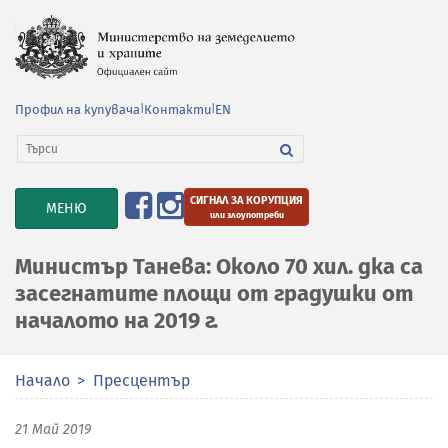
Профил на купувача
|
Контакти
|
EN
СИГНАЛ ЗА КОРУПЦИЯ
TOGGLE
МЕНЮ
или злоупотреби
NAVIGATION
Министър Танева: Около 70 хил. дка са
засегнатите площи от градушки от
началото на 2019 г.
Начало
Пресцентър
21 Май 2019