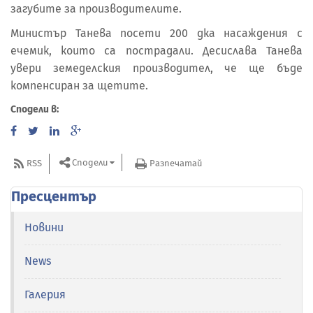
загубите за производителите.
Министър Танева посети 200 дка насаждения с
ечемик, които са пострадали. Десислава Танева
увери земеделския производител, че ще бъде
компенсиран за щетите.
Сподели в:
Сподели
RSS
Разпечатай
Пресцентър
Новини
News
Галерия