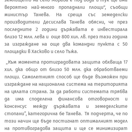
вероятно най-много пропаднали площи”, съобщи
министър Танева. На среща със земеделски
производители Десислава Танева обясни, че през
последните 2 години държавата е инвестирала
близо 12 млн. лева и още 800 хил. лв. през тази година
за изграждане на още два командни пункта с 50
площадки в Хасково и село Тъжа.
„Към момента протиградовата защита обхваща 17
хил. дка общо от близо 50 млн. дка обработваеми
площи. Самолетният способ ще бъде възможен при
изграждане на национална система на територията
на цялата страна. За да работи системата трябва
да има споделена финансова отговорност и
консенсус между държавата и земеделските
стопани“, категорична бе Танева. Тя подчерта, че по
този начин ще бъде постигнат оптималният модел
на противоградова защита и ще се минимизират