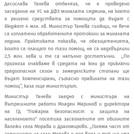
Десислава Танева отбеляза, че е проведено
заседание на УС на ДФЗ миналата седмина, на което
е решено средствата за помощта да бъдат с
бюджет 4 млн. лв. Министър Танева съобщи, че вече
са изплатени обработените протоколи за миналата
година. Практиката показва, че обезщетенията,
които се плащат по тази помощ, не са надхвърлили
2,5 млн. лева и те са напълно достатъчни. ,,По
прогноза очакваме в средата на юни да приключи
градоопасния сезон и земеделските стопани ще
бъдат компенсирани, съгласно правилата на тази
помощ“, каза още министърът.
Министър Танева заедно с министъра на
вътрешните работи Младен Маринов и директора
на ГД "Пожарна безопасност и защита на
населението" посетиха засегнатите от обилните
валежи села Морава и Драгомирово. ,,Голяма част от
землището на село Морава е под вода и тук ще има