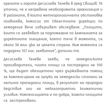
храните и горите Десислава Танева в град Свищов. Тя
уточни, че е направена необходимата организация и
в районите, в които метеорологичната обстановка
позволява, комисии от Областните дирекции по
земеделие вече извършват обследване. „Площите,
които се заявяват за подпомагане по кампанията за
директните плащания, която тече в момента, са
около 38 млн. дка за цялата страна. Към момента са
подадени 107 хил. заявления“, допълни тя.
Десислава Танева заяви, че земеделските
производители, чиито площи са пострадали на 100
%, ще бъдат обезщетени чрез държавната помощ
за компенсиране на загуби на земеделски стопани за
напълно пропаднали площи, в резултат на природни
бедствия или на неблагоприятни климатични
условия. Компенсацията е по-добра, когато площите
са застраховани.