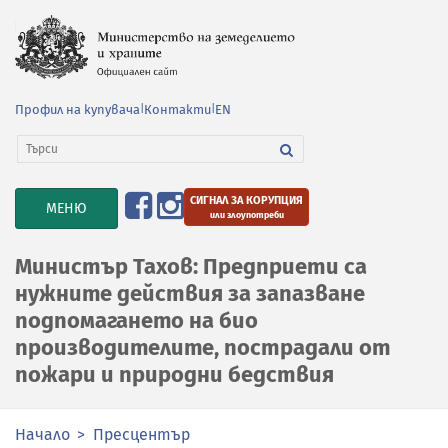
Профил на купувача
|
Контакти
|
EN
СИГНАЛ ЗА КОРУПЦИЯ
TOGGLE
МЕНЮ
или злоупотреби
NAVIGATION
Министър Тахов: Предприети са
нужните действия за запазване
подпомагането на био
производителите, пострадали от
пожари и природни бедствия
Начало
Пресцентър