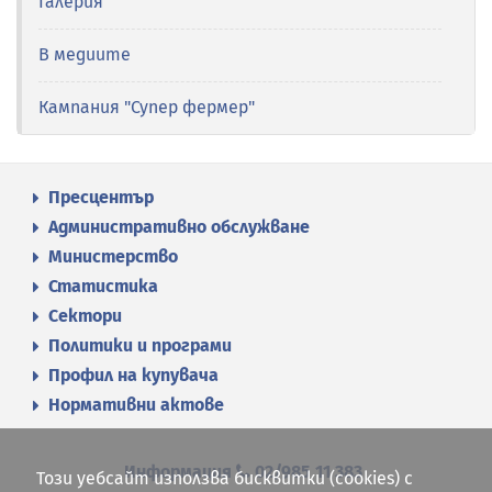
Галерия
В медиите
Кампания "Супер фермер"
Пресцентър
Административно обслужване
Министерство
Статистика
Сектори
Политики и програми
Профил на купувача
Нормативни актове
Информация
02/985 11 383
Този уебсайт използва бисквитки (cookies) с