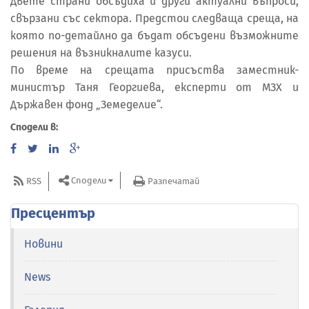
Двете страни обсъдиха и други актуални въпроси,
свързани със сектора. Предстои следваща среща, на
която по-детайлно да бъдат обсъдени възможните
решения на възникналите казуси.
По време на срещата присъства заместник-
министър Таня Георгиева, експерти от МЗХ и
Държавен фонд „Земеделие“.
Сподели в:
Сподели
RSS
Разпечатай
Пресцентър
Новини
News