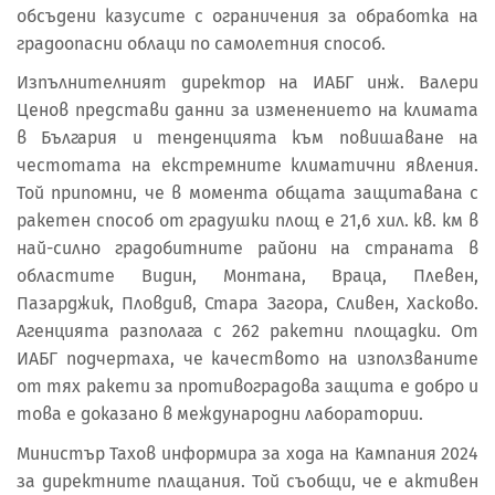
обсъдени казусите с ограничения за обработка на
градоопасни облаци по самолетния способ.
Изпълнителният директор на ИАБГ инж. Валери
Ценов представи данни за изменението на климата
в България и тенденцията към повишаване на
честотата на екстремните климатични явления.
Той припомни, че в момента общата защитавана с
ракетен способ от градушки площ е 21,6 хил. кв. км в
най-силно градобитните райони на страната в
областите Видин, Монтана, Враца, Плевен,
Пазарджик, Пловдив, Стара Загора, Сливен, Хасково.
Агенцията разполага с 262 ракетни площадки. От
ИАБГ подчертаха, че качеството на използваните
от тях ракети за противоградова защита е добро и
това е доказано в международни лаборатории.
Министър Тахов информира за хода на Кампания 2024
за директните плащания. Той съобщи, че е активен