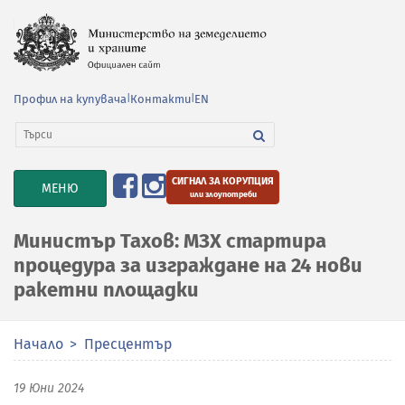
Профил на купувача
|
Контакти
|
EN
СИГНАЛ ЗА КОРУПЦИЯ
TOGGLE
МЕНЮ
или злоупотреби
NAVIGATION
Министър Тахов: МЗХ стартира
процедура за изграждане на 24 нови
ракетни площадки
Начало
Пресцентър
19 Юни 2024