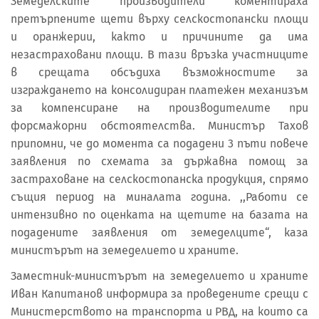
Земеделските производители коментираха
претърпените щети върху селскостопански площи
и оранжерии, както и причините да има
незастраховани площи. В тази връзка участниците
в срещата обсъдиха възможностите за
изграждането на консолидиран платежен механизъм
за компенсиране на производителите при
форсмажорни обстоятелства. Министър Тахов
припомни, че до момента са подадени 3 пъти повече
заявления по схемата за държавна помощ за
застраховане на селскостопанска продукция, спрямо
същия период на миналата година. ,,Работи се
интензивно по оценката на щетите на базата на
подадените заявления от земеделците“, каза
министърът на земеделието и храните.
Заместник-министърът на земеделието и храните
Иван Капитанов информира за проведените срещи с
Министерството на транспорта и РВД, на които са