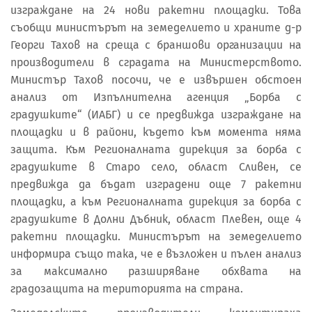
изграждане на 24 нови ракетни площадки. Това
съобщи министърът на земеделието и храните д-р
Георги Тахов на среща с браншови организации на
производители в сградата на Министерството.
Министър Тахов посочи, че е извършен обстоен
анализ от Изпълнителна агенция „Борба с
градушките“ (ИАБГ) и се предвижда изграждане на
площадки и в райони, където към момента няма
защита. Към Регионалната дирекция за борба с
градушките в Старо село, област Сливен, се
предвижда да бъдат изградени още 7 ракетни
площадки, а към Регионалната дирекция за борба с
градушките в Долни Дъбник, област Плевен, още 4
ракетни площадки. Министърът на земеделието
информира също така, че е възложен и пълен анализ
за максимално разширяване обхвата на
градозащита на територията на страна.