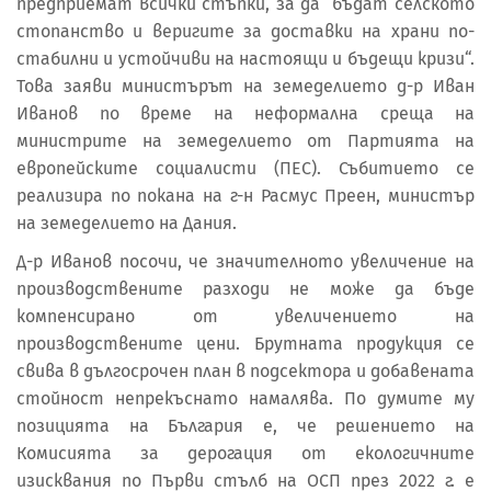
предприемат всички стъпки, за да бъдат селското
стопанство и веригите за доставки на храни по-
стабилни и устойчиви на настоящи и бъдещи кризи“.
Това заяви министърът на земеделието д-р Иван
Иванов по време на неформална среща на
министрите на земеделието от Партията на
европейските социалисти (ПЕС). Събитието се
реализира по покана на г-н Расмус Преен, министър
на земеделието на Дания.
Д-р Иванов посочи, че значителното увеличение на
производствените разходи не може да бъде
компенсирано от увеличението на
производствените цени. Брутната продукция се
свива в дългосрочен план в подсектора и добавената
стойност непрекъснато намалява. По думите му
позицията на България е, че решението на
Комисията за дерогация от екологичните
изисквания по Първи стълб на ОСП през 2022 г. е