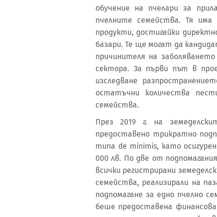
обучение на пчелари за прил
пчелните семейства. Тя има
продукти, достигайки директн
базари. Те ще могат да канди
причинителя на заболяването
сектора. За първи път в про
изследване разпространение
остатъчни количества пест
семейства.
През 2019 г. на земеделски
предоставено трикратно под
типа de minimis, като осигуре
000 лв. По две от подпомаган
всички регистрирани земеделс
семейства, реализирали на па
подпомагане за едно пчелно се
беше предоставена финансова 