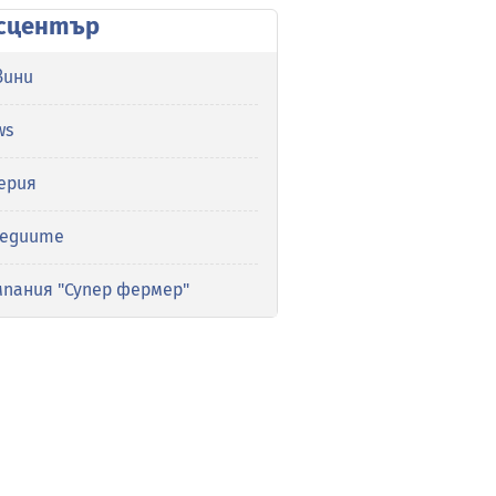
сцентър
вини
ws
ерия
медиите
мпания "Супер фермер"