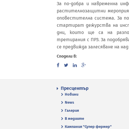
За по-добра и навременна ин
растителнозащитни мероприя
оповестителна система. За по
стартират дежурства на инсп
дни, които ще са на разпо
третирания с ПРЗ. За подобря
се предвижда залесяване на над
Сподели в:
Пресцентър
Новини
News
Галерия
В медиите
Кампания "Супер фермер"