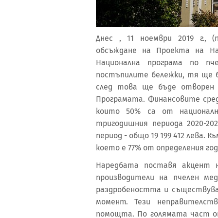
Днес , 11 ноември 2019 г., 
обсъждане на Проекта на На
Национална програма по пче
постъпилите бележки, тя ще б
след това ще бъде отворен 
Програмата. Финансовите средс
които 50% са от национал
тригодишния периода 2020-202
период - общо 19 199 412 лева. Къ
което е 77% от определения г
Наредбата поставя акцент н
производители на пчелен мед
раздробеността и съществув
момент. Тези неправителст
помощта. По голямата част о