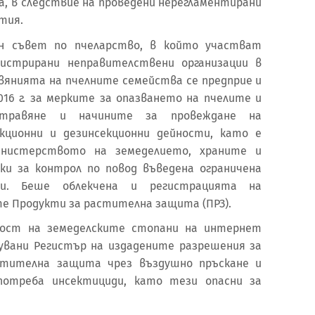
а, в следствие на проведени нерегламентирани
тия.
н съвет по пчеларство, в който участват
гистрирани неправителствени организации в
авянията на пчелните семейства се предприе и
16 г. за мерките за опазването на пчелите и
травяне и начините за провеждане на
кционни и дезинсекционни дейности, като е
инистерството на земеделието, храните и
ки за контрол по повод въведена ограничена
ди. Беше облекчена и регистрацията на
е Продукти за растителна защита (ПРЗ).
ност на земеделските стопани на интернет
увани Регистър на издадените разрешения за
астителна защита чрез въздушно пръскане и
потреба инсектициди, като тези опасни за