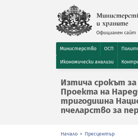
Министерство
ОСП
Полити
Икономически анализи
Контро
Изтича срокът за
Проекта на Наред
тригодишна Нацио
пчеларство за пер
Начало
Пресцентър