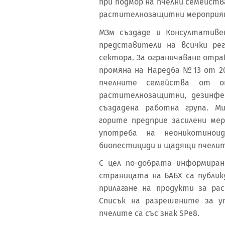
при подмор на пчелни семейств
растителнозащитни мероприя
МЗм създаде и Консултативе
представители на всички ре
сектора. За ограничаване отр
промяна на Наредба №13 от 20
пчелните семейства от о
растителнозащитни, дезинфе
създадена работна група. М
горите предприе засилени мер
употреба на неоникотинои
биопестициди и щадящи пчелит
С цел по-добрата информира
страницата на БАБХ са публик
прилагане на продукти за р
Списък на разрешените за у
пчелите са със знак SPe8.