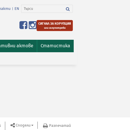
такти
EN
|
СИГНАЛ ЗА КОРУПЦИЯ
или злоупотреби
ативни актове
Статистика
Сподели
S
Разпечатай