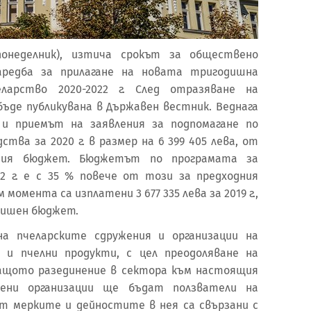
(понеделник), изтича срокът за обществено
редба за прилагане на новата тригодишна
ларство 2020-2022 г. След отразяване на
ъде публикувана в Държавен вестник. Веднага
и приемът на заявления за подпомагане по
тва за 2020 г. в размер на 6 399 405 лева, от
ния бюджет. Бюджетът по програмата за
2 г. е с 35 % повече от този за предходния
м момента са изплатени 3 677 335 лева за 2019 г.,
одишен бюджет.
а пчеларските сдружения и организации на
 и пчелни продукти, с цел преодоляване на
ащото разединение в сектора към настоящия
вени организации ще бъдат ползватели на
т мерките и дейностите в нея са свързани с