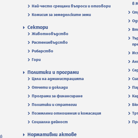
в 
Най-често срещани въпроси и отговори
Ст
Комисия за земеделските земи
Од
Сектори
Вт
Животновъдство
Тъ
Растениевъдство
пр
Рибарство
Ис
Гори
Ан
Се
Политики и програми
Цели на администрацията
Си
Отчети и доклади
Па
Програми за финансиране
Ка
Политики и стратегии
Бю
Поземлени отношения и комасация
Тр
Социална дейност
Пр
Нормативни актове
П)