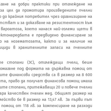
агане на добри практики при отглеждане на
 за цел да промотира произведените пчелни
о до крайния потребител чрез организиране на
датстват и за доказване на резистентност към
 вароатоза, което нанася най-големи щети в
ектонаредбата е предвидено финансиране за
то на нозематозата, както и за наличие на
ициди в хранителните запаси на пчелните
те стопани (ЗС), отглеждащи пчели, беше
помагане под формата на държавна помощ от
ните финансови средства са в размер на 8 600
ията, право да получат финансова помощ имаха
ките стопани, притежаващи 20 и повече пчелни
зара качествен пчелен мед. Общият размер на
мейство бе в размер на 13,47 лв. За първи път
помощ от 118 лв. за компенсиране на разходи