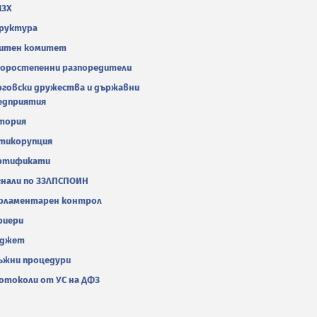
МЗХ
руктура
итен комитет
оростепенни разпоредители
рговски дружества и държавни
едприятия
тория
тикорупция
ртификати
гнали по ЗЗЛПСПОИН
рламентарен контрол
риери
джет
ъжни процедури
отоколи от УС на ДФЗ