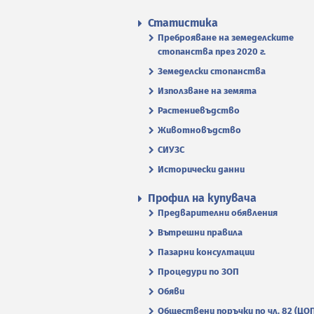
Статистика
Преброяване на земеделските
стопанства през 2020 г.
Земеделски стопанства
Използване на земята
Растениевъдство
Животновъдство
СИУЗС
Исторически данни
Профил на купувача
Предварителни обявления
Вътрешни правила
Пазарни консултации
Процедури по ЗОП
Обяви
Обществени поръчки по чл. 82 (ЦО