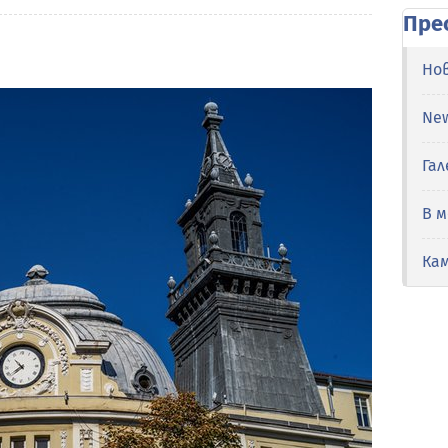
Пре
Но
Ne
Гал
В 
Ка