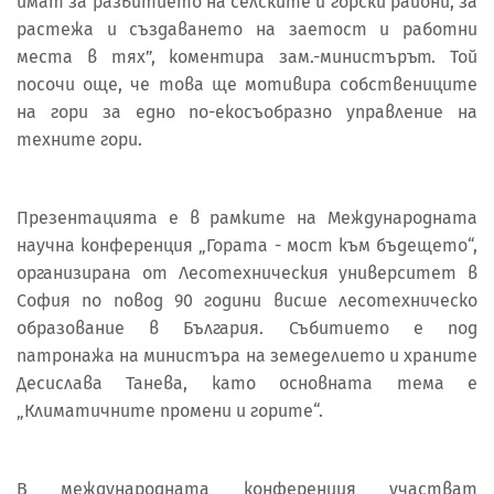
имат за развитието на селските и горски райони, за
растежа и създаването на заетост и работни
места в тях”, коментира зам.-министърът. Той
посочи още, че това ще мотивира собствениците
на гори за едно по-екосъобразно управление на
техните гори.
Презентацията е в рамките на Mеждународната
научна конференция „Гората - мост към бъдещето“,
организирана от Лесотехническия университет в
София по повод 90 години висше лесотехническо
образование в България. Събитието е под
патронажа на министъра на земеделието и храните
Десислава Танева, като основната тема е
„Климатичните промени и горите“.
В международната конференция участват