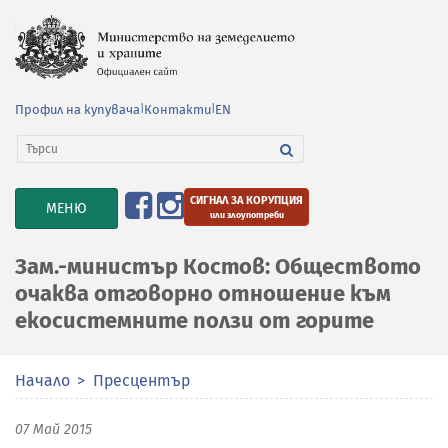
Профил на купувача
|
Контакти
|
EN
СИГНАЛ ЗА КОРУПЦИЯ
TOGGLE
МЕНЮ
или злоупотреби
NAVIGATION
Зам.-министър Костов: Обществото
очаква отговорно отношение към
екосистемните ползи от горите
Начало
Пресцентър
07 Май 2015