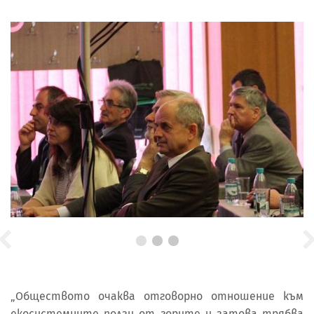
„Обществото очаква отговорно отношение към
екосистемните ползи от горите и затова трябва