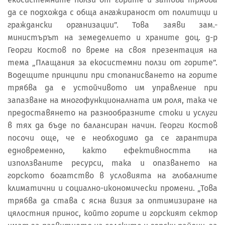
да се подхожда с обща ангажираност от политици и
граждански организации”. Това заяви зам.-
министърът на земеделието и храните доц. д-р
Георги Костов по време на своя презентация на
тема „Плащания за екосистемни ползи от горите”.
Водещите принципи при стопанисването на горите
трябва да е устойчивото им управление при
запазване на многофункционалната им роля, така че
предоставянето на разнообразните стоки и услуги
в тях да бъде по балансиран начин. Георги Костов
посочи още, че е необходимо да се гарантира
едновременно, както ефективността на
използваните ресурси, така и опазването на
горското богатство в условията на глобалните
климатични и социално-икономически промени. „Това
трябва да става с ясна визия за оптимизиране на
цялостния принос, който горите и горският сектор