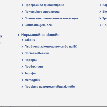
Програми за финансиране
Ка
Политики и стратегии
Бю
Поземлени отношения и комасация
Тр
Социална дейност
Пр
Нормативни актове
П)
Закони
.
Първично законодателство на ЕС
Постановления
Наредби
Правилници
Тарифи
Методики
Проекти на нормативни актове