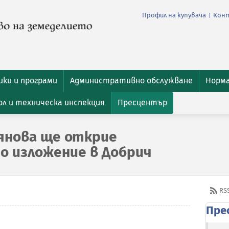
Профил на купувача
Кон
|
ки и програми
Административно обслужване
Норм
л и техническа инспекция
Пресцентър
янова ще открие
о изложение в Добрич
RS
Пре