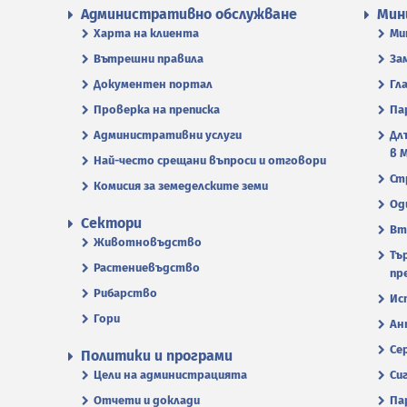
Административно обслужване
Мин
Харта на клиента
Ми
Вътрешни правила
За
Документен портал
Гл
Проверка на преписка
Па
Административни услуги
Дл
в 
Най-често срещани въпроси и отговори
Ст
Комисия за земеделските земи
Од
Сектори
Вт
Животновъдство
Тъ
Растениевъдство
пр
Рибарство
Ис
Гори
Ан
Се
Политики и програми
Цели на администрацията
Си
Отчети и доклади
Па