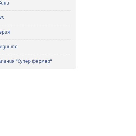
вини
ws
ерия
медиите
мпания "Супер фермер"