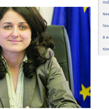
Но
Ne
Гал
В 
Ка