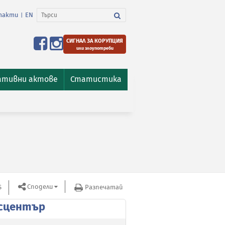
такти
EN
|
СИГНАЛ ЗА КОРУПЦИЯ
или злоупотреби
ативни актове
Статистика
Сподели
S
Разпечатай
сцентър