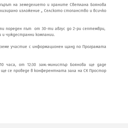
истърът на земеделието и храните Светлана Боянова
изирано изложение „ Селското стопанство и всичко
ти пореден път от 30-ти авгус до 2-ри септември,
и и чуждестранни компании.
вземе участие с информационен щанд по Програмата
 часа, от 12:30 зам.-министър Боянова ще даде
 ще се проведе в конферентната зала на СК Простор