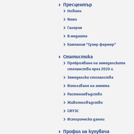
Пресцентър
Новини
News
Галерия
В медиите
Кампания "Супер фермер"
Статистика
Преброяване на земеделските
стопанства през 2020 г.
Земеделски стопанства
Използване на земята
Растениевъдство
Животновъдство
СИУЗС
Исторически данни
Профил на купувача