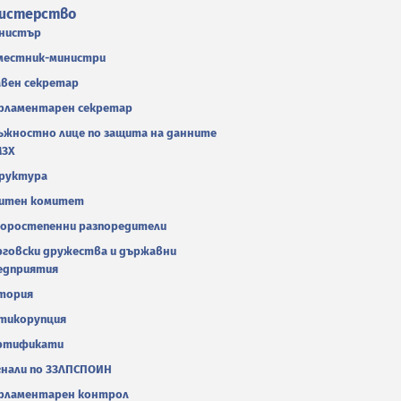
истерство
нистър
местник-министри
авен секретар
рламентарен секретар
ъжностно лице по защита на данните
МЗХ
руктура
итен комитет
оростепенни разпоредители
рговски дружества и държавни
едприятия
тория
тикорупция
ртификати
гнали по ЗЗЛПСПОИН
рламентарен контрол