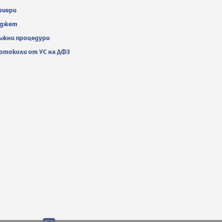
риери
джет
ъжни процедури
отоколи от УС на ДФЗ