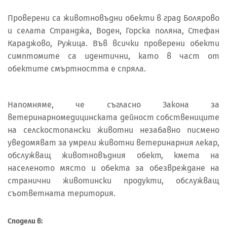
Проверени са животновъдни обекти в град Болярово
и селата Странджа, Воден, Горска поляна, Стефан
Караджово, Ружица. Във всички проверени обекти
симптомите са идентични, като в част от
обектите смъртността е спряла.
Напомняме, че съгласно Закона за
ветеринарномедицинската дейност собствениците
на селскостопански животни незабавно писмено
уведомяват за умрели животни ветеринарния лекар,
обслужващ животновъдния обект, кмета на
населеното място и обекта за обезвреждане на
странични животински продукти, обслужващ
съответната територия.
Сподели в: