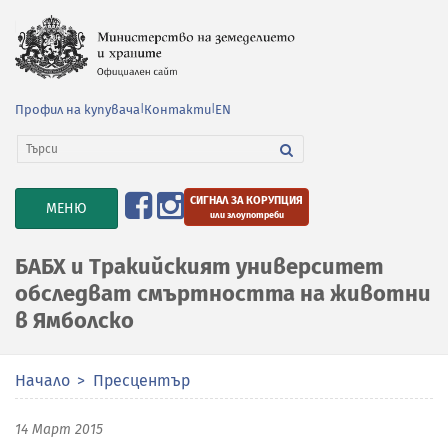
Профил на купувача
|
Контакти
|
EN
СИГНАЛ ЗА КОРУПЦИЯ
TOGGLE
МЕНЮ
или злоупотреби
NAVIGATION
БАБХ и Тракийският университет
обследват смъртността на животни
в Ямболско
Начало
Пресцентър
14 Март 2015