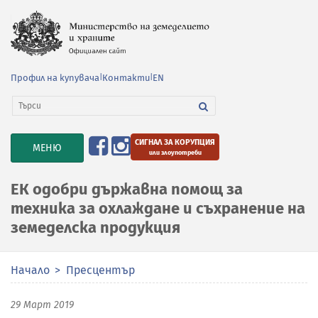
Профил на купувача
|
Контакти
|
EN
СИГНАЛ ЗА КОРУПЦИЯ
TOGGLE
МЕНЮ
или злоупотреби
NAVIGATION
ЕК одобри държавна помощ за
техника за охлаждане и съхранение на
земеделска продукция
Начало
Пресцентър
29 Март 2019