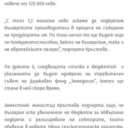
повече от 120 000 лева.
„С тези 7,2 милиона лева искаме да подкрепим
българските производители в процеса на събиране
на продукцията им. По този начин те ще бъдат още
по-конкурентоспособни, както на българския, така и
на европейските пазари“, подчерта Кръстева.
По думите й, следващата стъпка е бюджетът и
указанията да бъдат одобрени на Управителен
съвет на Държавен фонд „Земеделие“, което ще
стане в най-скоро време.
Заместник- министър Кръстева подчерта още, че
България иска увеличение на бюджета за обвързана
подкрепа и разширяване на секторите, които
обхваща в новата Обща селскостопанска политика.