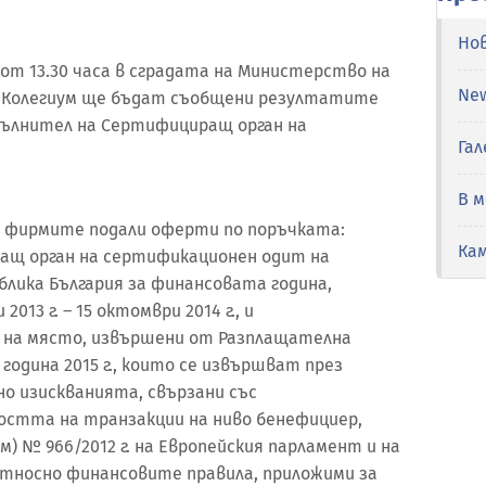
Но
 от 13.30 часа в сградата на Министерство на
Ne
м Колегиум ще бъдат съобщени резултатите
пълнител на Сертифициращ орган на
Гал
В 
 фирмите подали оферти по поръчката:
Ка
щ орган на сертификационен одит на
блика България за финансовата година,
13 г. – 15 октомври 2014 г., и
 на място, извършени от Разплащателна
 година 2015 г., които се извършват през
сно изискванията, свързани със
остта на транзакции на ниво бенефициер,
м) № 966/2012 г. на Европейския парламент и на
 относно финансовите правила, приложими за