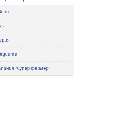
вини
ws
ерия
медиите
мпания "Супер фермер"