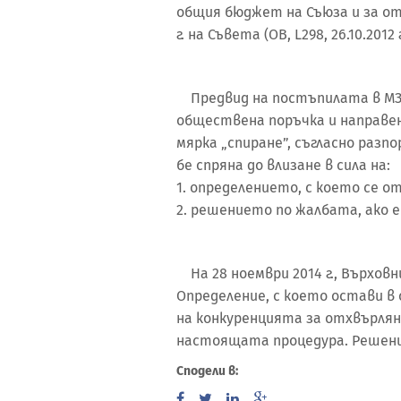
общия бюджет на Съюза и за от
г. на Съвета (ОВ, L298, 26.10.201
Предвид на постъпилата в МЗ
обществена поръчка и направен
мярка „спиране”, съгласно разпо
бе спряна до влизане в сила на:
1. определението, с което се о
2. решението по жалбата, ако 
На 28 ноември 2014 г., Върхов
Определение, с което остави в
на конкуренцията за отхвърлян
настоящата процедура. Решени
Сподели в: