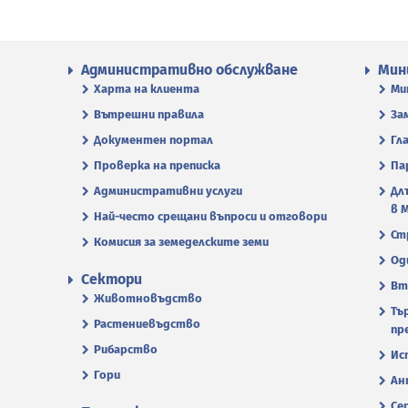
Административно обслужване
Мин
Харта на клиента
Ми
Вътрешни правила
За
Документен портал
Гл
Проверка на преписка
Па
Административни услуги
Дл
в 
Най-често срещани въпроси и отговори
Ст
Комисия за земеделските земи
Од
Сектори
Вт
Животновъдство
Тъ
Растениевъдство
пр
Рибарство
Ис
Гори
Ан
Се