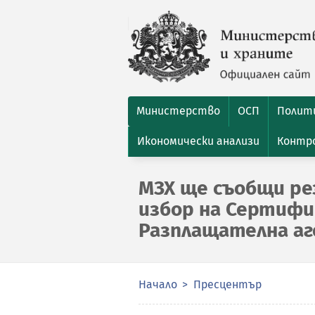
Министерство
ОСП
Полити
Икономически анализи
Контро
МЗХ ще съобщи ре
избор на Сертифи
Разплащателна аг
Начало
Пресцентър