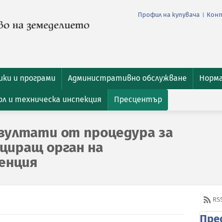
Профил на купувача
Кон
|
ки и програми
Административно обслужване
Норм
л и техническа инспекция
Пресцентър
зултати от процедура за
циращ орган на
енция
RS
Пре