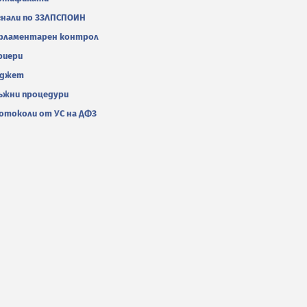
гнали по ЗЗЛПСПОИН
рламентарен контрол
риери
джет
ъжни процедури
отоколи от УС на ДФЗ