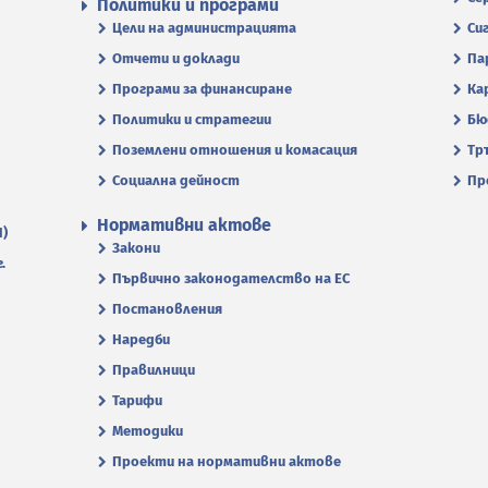
Политики и програми
Цели на администрацията
Си
Отчети и доклади
Па
Програми за финансиране
Ка
Политики и стратегии
Бю
Поземлени отношения и комасация
Тр
Социална дейност
Пр
Нормативни актове
П)
Закони
.
Първично законодателство на ЕС
Постановления
Наредби
Правилници
Тарифи
Методики
Проекти на нормативни актове