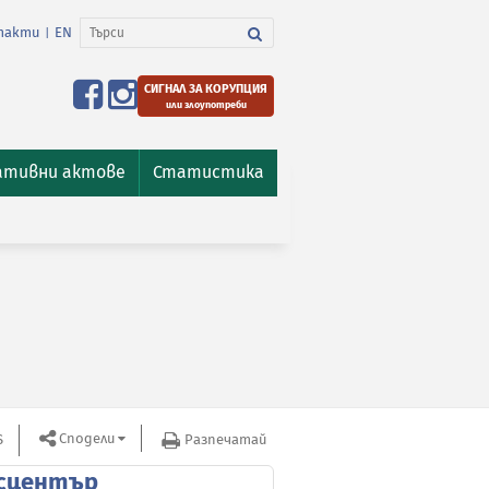
такти
EN
|
СИГНАЛ ЗА КОРУПЦИЯ
или злоупотреби
ативни актове
Статистика
Сподели
S
Разпечатай
сцентър