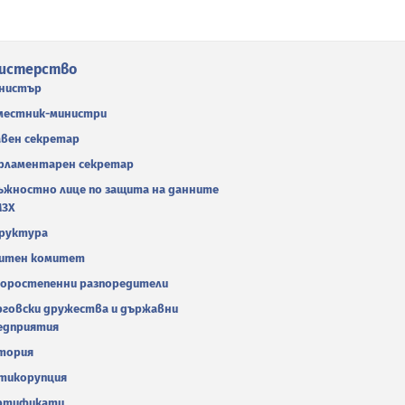
истерство
нистър
местник-министри
авен секретар
рламентарен секретар
ъжностно лице по защита на данните
МЗХ
руктура
итен комитет
оростепенни разпоредители
рговски дружества и държавни
едприятия
тория
тикорупция
ртификати