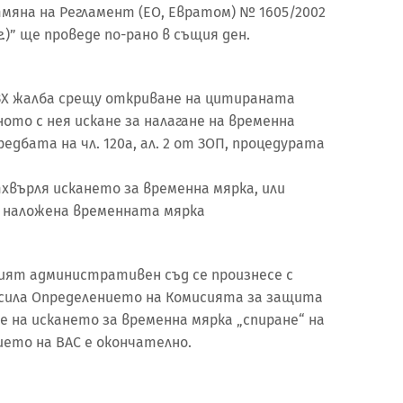
мяна на Регламент (ЕО, Евратом) № 1605/2002
2 г.)” ще проведе по-рано в същия ден.
Х жалба срещу откриване на цитираната
ото с нея искане за налагане на временна
редбата на чл. 120а, ал. 2 от ЗОП, процедурата
тхвърля искането за временна мярка, или
е наложена временната мярка
ният административен съд се произнесе с
 сила Определението на Комисията за защита
е на искането за временна мярка „спиране“ на
ето на ВАС е окончателно.