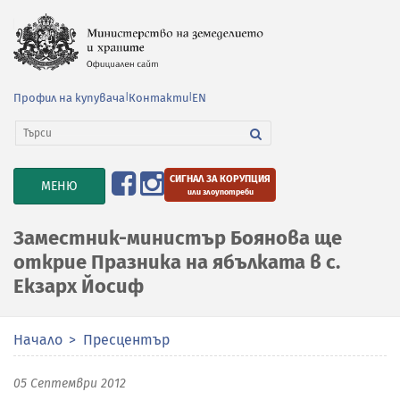
Профил на купувача
|
Контакти
|
EN
СИГНАЛ ЗА КОРУПЦИЯ
TOGGLE
МЕНЮ
или злоупотреби
NAVIGATION
Заместник-министър Боянова ще
открие Празника на ябълката в с.
Екзарх Йосиф
Начало
Пресцентър
05 Септември 2012