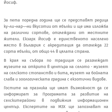
Йосиф.
За пета поредна година ще се представят редица
ку¬ли¬нар¬¬ни вкусотии от ябълки и ще има изложба
на различни сортове, отглеждани от местните
жители. Екзарх Йосиф е единственото населено
място в България с акредитация да отглежда 22
сорта ябълки, от общо 44 в цялата страна.
В края на събора по традиция се разглеждат
музеите на открито в центъра на селото - музеят
на селското стопанство и бита, музеят на бойната
слава и зоологическата градина с екзотични видове.
Гостите на празника ще имат възможност да се
информират за Програмата за развитие на
селскитерайони в подвижния информационен
център. Експертите на МЗХ ще запознават на