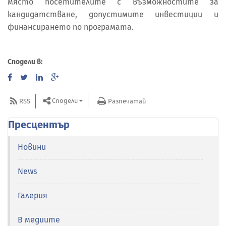
място посетителите с възможностите за
кандидатстване, допустимите инвестиции и
финансирането по програмата.
Сподели в:
Сподели
RSS
Разпечатай
Пресцентър
Новини
News
Галерия
В медиите