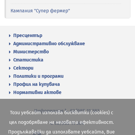
Кампания "Супер фермер"
Пресцентър
Административно обслужване
Министерство
Статистика
Сектори
Политики и програми
Профил на купувача
Нормативни актове
Информация
02/985 11 383
Този уебсайт използва бисквитки (cookies) с
цел подобряване на неговата ефективност.
02/985 11 384
Продължавайки да използвате уебсайта, Вие