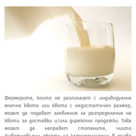
Фермерите, които не разполагат с индивидуална
млечна квота или квота с недостатъчен размер,
могат да подават заявления за разпределение на
квоти за доставки и/или директни продажби. Това
могат да направят стопаните, чиито
животновъдни обекти са категоризирани в първа