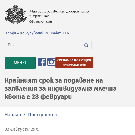
Профил на купувача
|
Контакти
|
EN
СИГНАЛ ЗА КОРУПЦИЯ
TOGGLE
МЕНЮ
или злоупотреби
NAVIGATION
Крайният срок за подаване на
заявления за индивидуална млечна
квота е 28 февруари
Начало
Пресцентър
02 Февруари 2015