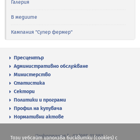
Галерия
В медиите
Кампания "Супер фермер"
Пресцентър
Административно обслужване
Министерство
Статистика
Сектори
Политики и програми
Профил на купувача
Нормативни актове
Информация
02/985 11 383
Този уебсайт използва бисквитки (cookies) с