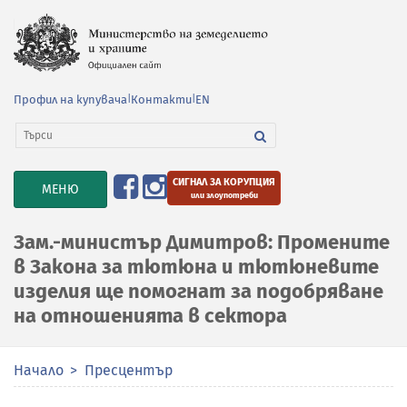
Профил на купувача
|
Контакти
|
EN
СИГНАЛ ЗА КОРУПЦИЯ
TOGGLE
МЕНЮ
или злоупотреби
NAVIGATION
Зам.-министър Димитров: Промените
в Закона за тютюна и тютюневите
изделия ще помогнат за подобряване
на отношенията в сектора
Начало
Пресцентър