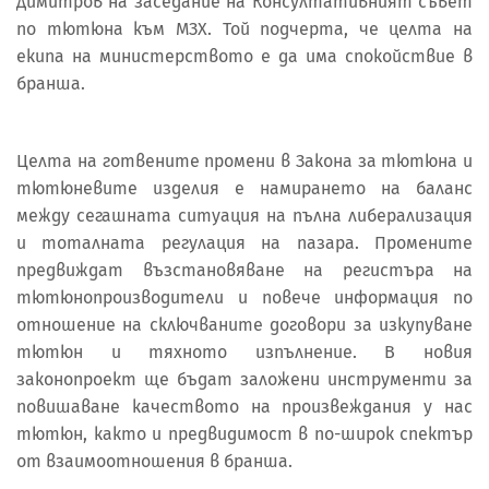
Димитров на заседание на Консултативният съвет
по тютюна към МЗХ. Той подчерта, че целта на
екипа на министерството е да има спокойствие в
бранша.
Целта на готвените промени в Закона за тютюна и
тютюневите изделия е намирането на баланс
между сегашната ситуация на пълна либерализация
и тоталната регулация на пазара. Промените
предвиждат възстановяване на регистъра на
тютюнопроизводители и повече информация по
отношение на сключваните договори за изкупуване
тютюн и тяхното изпълнение. В новия
законопроект ще бъдат заложени инструменти за
повишаване качеството на произвеждания у нас
тютюн, както и предвидимост в по-широк спектър
от взаимоотношения в бранша.