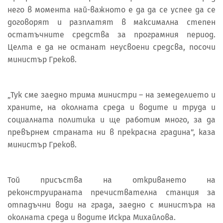
него в момента най-важното е да да се успее да се
договорят и разплатят в максимална степен
остатъчните средства за програмния период.
Целта е да не останат неусвоени средсва, посочи
министър Греков.
„Тук сме заедно трима министри – на земеделието и
храните, на околната среда и водите и труда и
социалната политика и ще работим много, за да
превърнем страната ни в прекрасна градина”, каза
министър Греков.
Той присъства на откриването на
реконструираната пречиствателна станция за
отпадъчни води на града, заедно с министъра на
околната среда и водите Искра Михайлова.