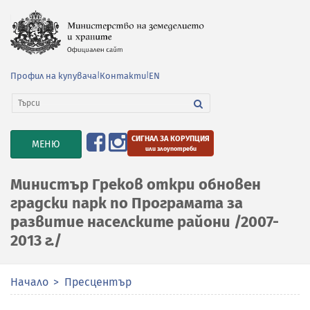
Профил на купувача
|
Контакти
|
EN
СИГНАЛ ЗА КОРУПЦИЯ
TOGGLE
МЕНЮ
или злоупотреби
NAVIGATION
Министър Греков откри обновен
градски парк по Програмата за
развитие населските райони /2007-
2013 г./
Начало
Пресцентър