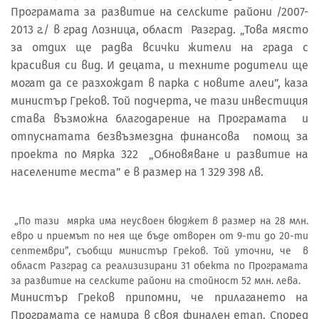
Програмата за развитие на селските райони /2007-
2013 г./ в град Лозница, област Разград. „Това място
за отдих ще радва всички жители на града с
красивия си вид. И децата, и техните родители ще
могат да се разхождат в парка с новите алеи”, каза
министър Греков. Той подчерта, че тази инвестиция
става възможна благодарение на Програмата и
отпуснатата безвъзмездна финансова помощ за
проекта по Мярка 322 „Обновяване и развитие на
населените места” е в размер на 1 329 398 лв.
„По тази мярка има неусвоен бюджет в размер на 28 млн.
евро и приемът по нея ще бъде отворен от 9-ти до 20-ти
септември”, съобщи министър Греков. Той уточни, че в
област Разград са реализизирани 31 обекта по Програмата
за развитие на селските райони на стойност 52 млн. лева.
Министър Греков припомни, че прилагането на
Програмата се намира в своя финален етап. Според