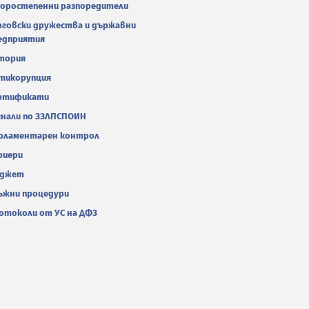
оростепенни разпоредители
рговски дружества и държавни
едприятия
тория
тикорупция
ртификати
гнали по ЗЗЛПСПОИН
рламентарен контрол
риери
джет
ъжни процедури
отоколи от УС на ДФЗ