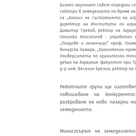
Бизнес-научният съвет определи с
сектори в земеделието по време на
са „Анализ на състоянието на аг
директор на Института по аграр
Димитър Греков, ректор на Аграрн
Стоилко Апостолов - управител н
„Плодове и зеленчуци” проф. Пла
винарска камара, „Хранителна-проми
Университета по хранителни техно
декан на Аграрния факултет при Т
д-р инж. Веселин Брезин, ректор н
Работните групи ще изготвят
повишаване на конкурентос
разкриване на нови пазарни н
земеделието.
Министърът на земеделието