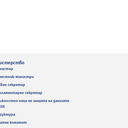
истерство
нистър
местник-министри
авен секретар
рламентарен секретар
ъжностно лице по защита на данните
МЗХ
руктура
итен комитет