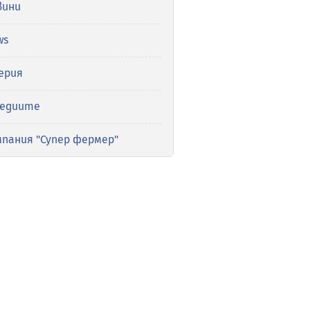
вини
ws
ерия
медиите
мпания "Супер фермер"