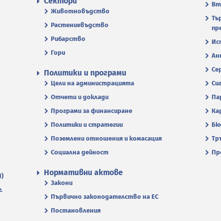
Сектори
Вт
Животновъдство
Тъ
Растениевъдство
пр
Рибарство
Ис
Гори
Ан
Се
Политики и програми
Цели на администрацията
Си
Отчети и доклади
Па
Програми за финансиране
Ка
Политики и стратегии
Бю
Поземлени отношения и комасация
Тр
Социална дейност
Пр
Нормативни актове
П)
Закони
.
Първично законодателство на ЕС
Постановления