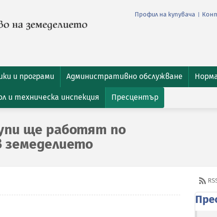
Профил на купувача
Кон
|
ки и програми
Административно обслужване
Норм
л и техническа инспекция
Пресцентър
упи ще работят по
в земеделието
RS
Пре