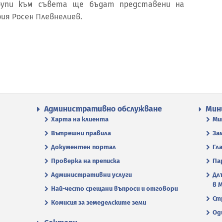
упи към съвета ще бъдат представени на
ия Росен Плевнелиев.
Административно обслужване
Мин
Харта на клиента
Ми
Вътрешни правила
За
Документен портал
Гл
Проверка на преписка
Па
Административни услуги
Дл
в 
Най-често срещани въпроси и отговори
Ст
Комисия за земеделските земи
Од