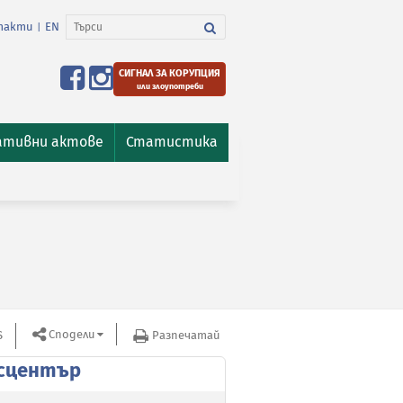
такти
EN
|
СИГНАЛ ЗА КОРУПЦИЯ
или злоупотреби
ативни актове
Статистика
Сподели
S
Разпечатай
сцентър