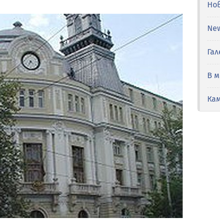
Но
Ne
Гал
В 
Ка