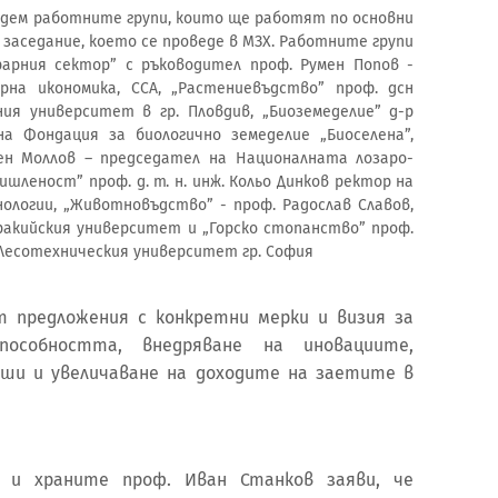
едем работните групи, които ще работят по основни
 заседание, което се проведе в МЗХ. Работните групи
рарния сектор” с ръководител проф. Румен Попов -
на икономика, ССА, „Растениевъдство” проф. дсн
ия университет в гр. Пловдив, „Биоземеделие” д-р
а Фондация за биологично земеделие „Биоселена”,
мен Моллов – председател на Националната лозаро-
шленост” проф. д. т. н. инж. Кольо Динков ректор на
логии, „Животновъдство” - проф. Радослав Славов,
ракийския университет и „Горско стопанство” проф.
а Лесотехническия университет гр. София
 предложения с конкретни мерки и визия за
пособността, внедряване на иновациите,
иши и увеличаване на доходите на заетите в
 и храните проф. Иван Станков заяви, че