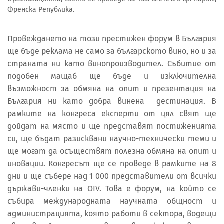
Френска Република.
Провеждането на този престижен форум в България
ще бъде реклама не само за българското вино, но и за
страната ни като винопроизводител. Събитие от
подобен мащаб ще бъде и изключителна
възможност за обмяна на опит и презентация на
България ни като добра винена дестинация. В
рамките на конгреса експерти от цял свят ще
дойдат на място и ще представят постиженията
си, ще бъдат разисквани научно-технически теми и
ще могат да осъществят полезна обмяна на опит и
иновации. Конгресът ще се проведе в рамките на 8
дни и ще събере над 1 000 представители от всички
държави-членки на OIV. Това е форум, на който се
събира международната научната общност и
администрацията, която работи в сектора, водещи