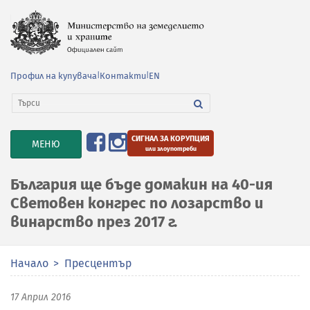
Профил на купувача
|
Контакти
|
EN
СИГНАЛ ЗА КОРУПЦИЯ
TOGGLE
МЕНЮ
или злоупотреби
NAVIGATION
България ще бъде домакин на 40-ия
Световен конгрес по лозарство и
винарство през 2017 г.
Начало
Пресцентър
17 Април 2016