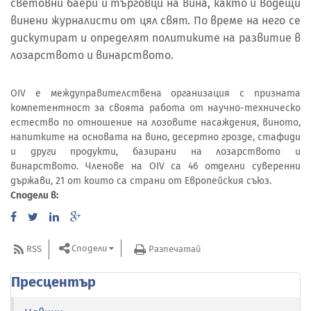
световни баери и търговци на вина, както и водещи
винени журналисти от цял свят. По време на него се
дискутират и определят политиките на развитие в
лозарството и винарството.
OIV е междуправителствена организация с призната
компетентност за своята работа от научно-техническо
естество по отношение на лозовите насаждения, виното,
напитките на основата на вино, десертно грозде, стафиди
и други продукти, базирани на лозарството и
винарството. Членове на ОІV са 46 отделни суверенни
държави, 21 от които са страни от Европейския съюз.
Сподели в:
Сподели
RSS
Разпечатай
Пресцентър