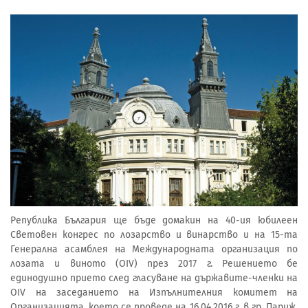
Република България ще бъде домакин на 40-ия юбилеен
Световен конгрес по лозарство и винарство и на 15-та
Генерална асамблея на Международната организация по
лозата и виното (OIV) през 2017 г. Решението бе
единодушно прието след гласуване на държавите-членки на
OIV на заседанието на Изпълнителния комитет на
Организацията, което се проведе на 16.04.2016 г. в гр. Париж,