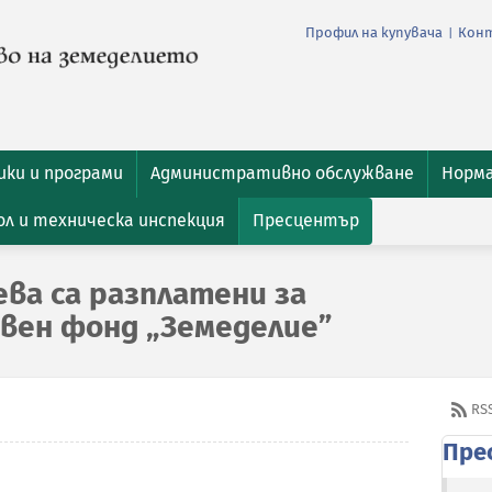
Профил на купувача
Кон
|
ки и програми
Административно обслужване
Норм
л и техническа инспекция
Пресцентър
ева са разплатени за
вен фонд „Земеделие”
RS
Пре