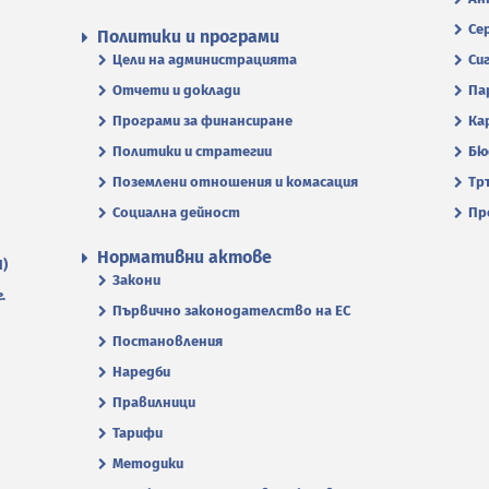
Се
Политики и програми
Цели на администрацията
Си
Отчети и доклади
Па
Програми за финансиране
Ка
Политики и стратегии
Бю
Поземлени отношения и комасация
Тр
Социална дейност
Пр
Нормативни актове
П)
Закони
.
Първично законодателство на ЕС
Постановления
Наредби
Правилници
Тарифи
Методики