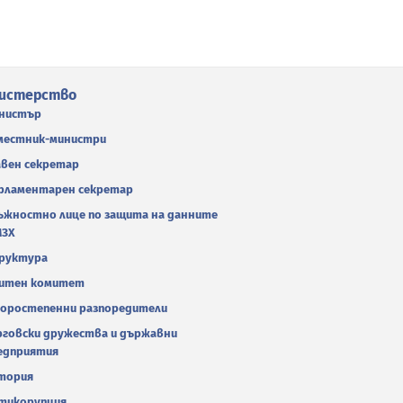
истерство
нистър
местник-министри
авен секретар
рламентарен секретар
ъжностно лице по защита на данните
МЗХ
руктура
итен комитет
оростепенни разпоредители
рговски дружества и държавни
едприятия
тория
тикорупция