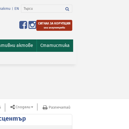
такти
EN
|
СИГНАЛ ЗА КОРУПЦИЯ
или злоупотреби
ативни актове
Статистика
Сподели
S
Разпечатай
сцентър