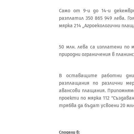
Само от 9-и до 14-и декемвр
разплатил 350 865 949 лева. Го
мярка 214 „Агроекологични плащ
50 млн. лева са изплатени по 
природни ограничения в планинс
В оставащите работни дни
разплащания по различни ме
авансови плащания. Припомням
проекти по мярка 112 "Създава
трябва да бъдат усвоени 20 млн
Сподели в: