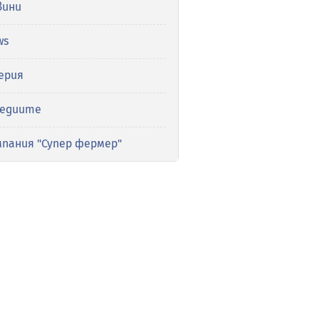
вини
ws
ерия
медиите
мпания "Супер фермер"