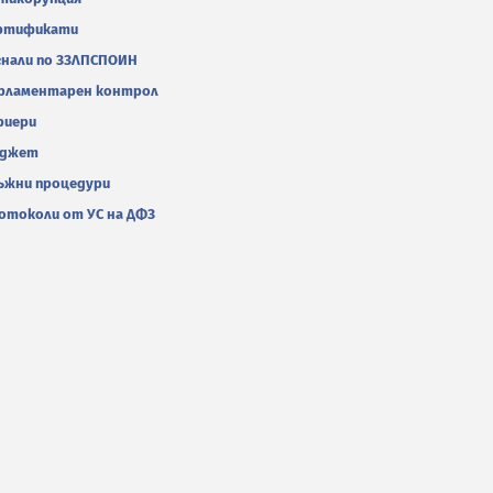
ртификати
гнали по ЗЗЛПСПОИН
рламентарен контрол
риери
джет
ъжни процедури
отоколи от УС на ДФЗ