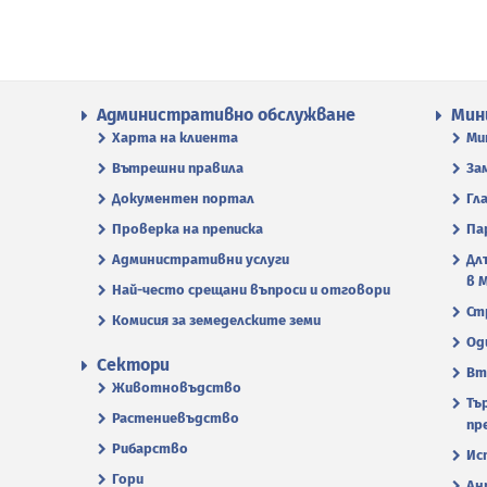
Административно обслужване
Мин
Харта на клиента
Ми
Вътрешни правила
За
Документен портал
Гл
Проверка на преписка
Па
Административни услуги
Дл
в 
Най-често срещани въпроси и отговори
Ст
Комисия за земеделските земи
Од
Сектори
Вт
Животновъдство
Тъ
Растениевъдство
пр
Рибарство
Ис
Гори
Ан