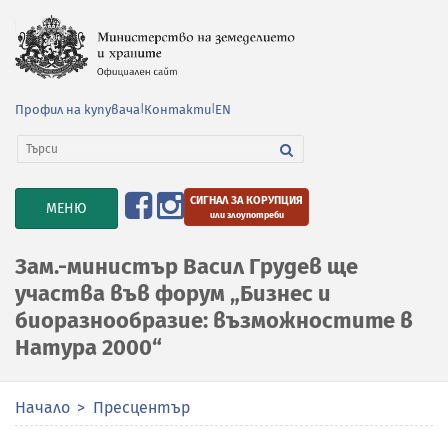
Профил на купувача
|
Контакти
|
EN
СИГНАЛ ЗА КОРУПЦИЯ
TOGGLE
МЕНЮ
или злоупотреби
NAVIGATION
Зам.-министър Васил Грудев ще
участва във форум „Бизнес и
биоразнообразие: възможностите в
Натура 2000“
Начало
Пресцентър