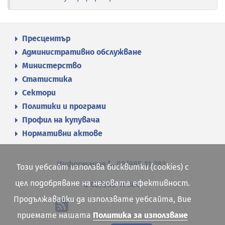
Пресцентър
Административно обслужване
Министерство
Статистика
Сектори
Политики и програми
Профил на купувача
Нормативни актове
Информация
02/985 11 383
Този уебсайт използва бисквитки (cookies) с
цел подобряване на неговата ефективност.
02/985 11 384
Продължавайки да използвате уебсайта, Вие
приемате нашата
Политика за използване