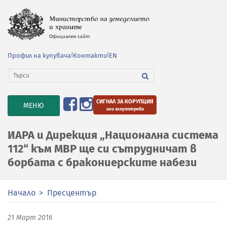
Профил на купувача
|
Контакти
|
EN
СИГНАЛ ЗА КОРУПЦИЯ
TOGGLE
МЕНЮ
или злоупотреби
NAVIGATION
ИАРА и Дирекция „Национална система
112“ към МВР ще си сътрудничат в
борбата с бракониерските набези
Начало
Пресцентър
21 Март 2016