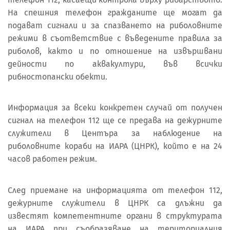
На спешния телефон гражданите ще могат да
подават сигнали и за спазването на риболовните
режими в съответствие с въведените правила за
риболов, както и по отношение на извършвани
дейности по аквакултури, във всички
рибностопански обекти.
Информация за всеки конкретен случай от получен
сигнал на телефон 112 ще се предава на дежурните
служители в Центъра за наблюдение на
риболовните кораби на ИАРА (ЦНРК), който е на 24
часов работен режим.
След приемане на информацията от телефон 112,
дежурните служители в ЦНРК са длъжни да
известят компетентните органи в структурата
на ИАРА при съобразяване на териториалния