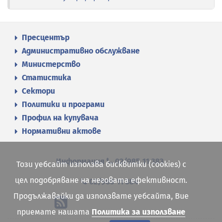
Пресцентър
Административно обслужване
Министерство
Статистика
Сектори
Политики и програми
Профил на купувача
Нормативни актове
Информация
02/985 11 383
Този уебсайт използва бисквитки (cookies) с
цел подобряване на неговата ефективност.
02/985 11 384
Продължавайки да използвате уебсайта, Вие
приемате нашата
Политика за използване