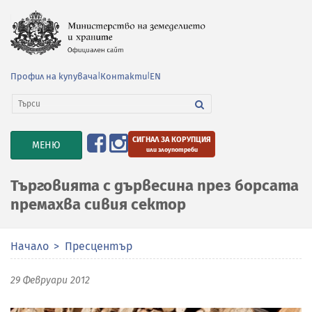
Профил на купувача
|
Контакти
|
EN
СИГНАЛ ЗА КОРУПЦИЯ
TOGGLE
МЕНЮ
или злоупотреби
NAVIGATION
Търговията с дървесина през борсата
премахва сивия сектор
Начало
Пресцентър
29 Февруари 2012