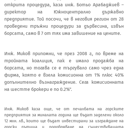
открита процедура, каза инж. Ботьо Арабаджиев –
директор на Южноцентрално държавно
предприятие. Той посочи, че в неговия регион от 28
проведени тръжни процедури за дървесина, извън
борсата, само в 7 от тях има завишение на цените.
Инж. Миков припомни, че през 2008 г., по време на
тройната коалиция, пак е имало продажба на
борсата, но тогава се е търгувало само чрез една
фирма, която е взела комисионна от 1% плюс 40%
допълнително възнаграждение. Сега комисионната
на шестте брокери е по 0.2%”.
Инж. Миков каза още, че от печалбата на горските
предприятия за миналата година ще бъдат заделени около
12 млн. лв., които ще бъдат инвестирани за изграждане на
горски пътища и подобряване на съществуващата