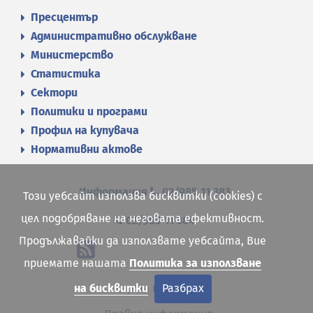
Пресцентър
Административно обслужване
Министерство
Статистика
Сектори
Политики и програми
Профил на купувача
Нормативни актове
Информация
02/985 11 383
Този уебсайт използва бисквитки (cookies) с
цел подобряване на неговата ефективност.
02/985 11 384
Продължавайки да използвате уебсайта, Вие
приемате нашата
Политика за използване
Карта на сайта
на бисквитки
Разбрах