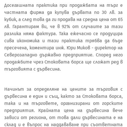
Досегашната практика при продажбата на търг е
частната фирма да купува дървата по 30 лв. за
кубик, а след това да ги продава на средна цена от 65
лв. Гарантирам ви, че в 92% от случаите за тази
разлика няма фактура. Така ежечасно се продуцира
сива икономика и тази практика трябва да бъде
пресечена, коментира инж. Юри Миков - директор на
Северозападно държавно предприятие. Според него
продажбите чрез Стоковата борса ще сложат ред в
търговията с дървесина.
Начинът за определяне на цените за търговия с
дървесина е един и същ, както за Стоковата борса,
така и на търговете, организирани от горските
предприятия. Крайната цена на дървесина вече
зависи от региона, от това дали дървесината е на
склад и е въпрос на наддававане при съответната