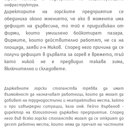
инфраструктура.
Директорите на горските предприятия се
обединиха около мнението, че ако в момента има
дефицит на дървесина, то той е придизвикан от
фирми, които умишлено бойкотират пазара.
Фирмите, които действително работят, не са на
площада, заяви г-н Миков. Според него причина да се
получи дефицит в дървата за огрев е времето, тъй
като никой не е предвидил такава зима,
включително и складовете.
Държавните горски стопанства трябва да имат
възможност да назначават работници, които да могат да
добиват на труднодостъпни и неатрактивни места, както
и при извънредни ситуации, каза инж. Пейчо Върбанов -
директор на Югоизточно държавно предприятие. Според
него във всяко горско стопанство могат да се открият до
десет работни места, които няма да пречат на частните