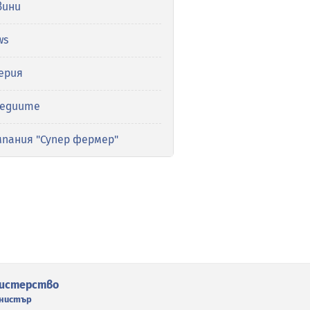
вини
ws
ерия
медиите
мпания "Супер фермер"
истерство
нистър