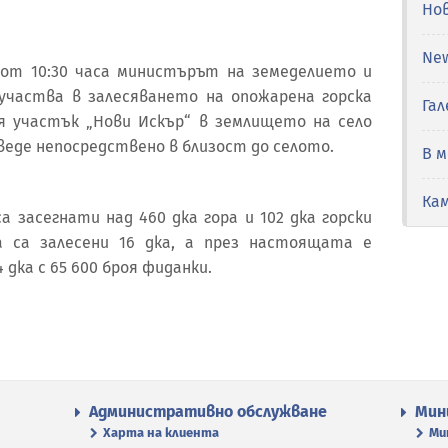
Но
Ne
., от 10:30 часа министърът на земеделието и
участва в залесяването на опожарена горска
Гал
я участък „Нови Искър“ в землището на село
веде непосредствено в близост до селото.
В 
Ка
са засегнати над 460 дка гора и 102 дка горски
а са залесени 16 дка, а през настоящата е
 дка с 65 600 броя фиданки.
Административно обслужване
Мин
Харта на клиента
Ми