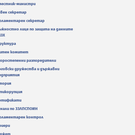
местник-министри
авен секретар
рламентарен секретар
ъжностно лице по защита на данните
МЗХ
руктура
итен комитет
оростепенни разпоредители
рговски дружества и държавни
едприятия
тория
тикорупция
ртификати
гнали по ЗЗЛПСПОИН
рламентарен контрол
риери
джет