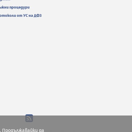
ъжни процедури
отоколи от УС на ДФЗ
. Продължавайки да