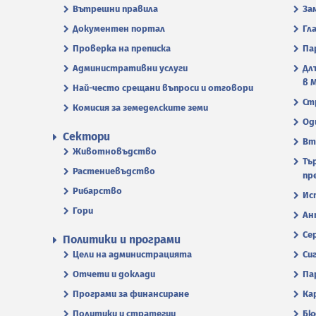
Вътрешни правила
За
Документен портал
Гл
Проверка на преписка
Па
Административни услуги
Дл
в 
Най-често срещани въпроси и отговори
Ст
Комисия за земеделските земи
Од
Сектори
Вт
Животновъдство
Тъ
Растениевъдство
пр
Рибарство
Ис
Гори
Ан
Се
Политики и програми
Цели на администрацията
Си
Отчети и доклади
Па
Програми за финансиране
Ка
Политики и стратегии
Бю