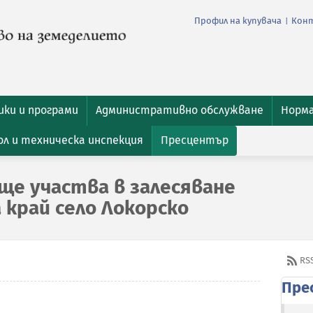
Профил на купувача
Кон
|
ки и програми
Административно обслужване
Норм
л и техническа инспекция
Пресцентър
ще участва в залесяване
 край село Локорско
RS
Пре