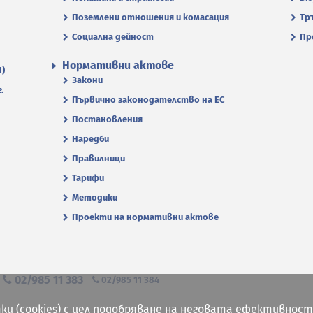
Поземлени отношения и комасация
Тр
Социална дейност
Пр
Нормативни актове
П)
Закони
.
Първично законодателство на ЕС
Постановления
Наредби
Правилници
Тарифи
Методики
Проекти на нормативни актове
я
02/985 11 383
02/985 11 384
ки (cookies) с цел подобряване на неговата ефективност