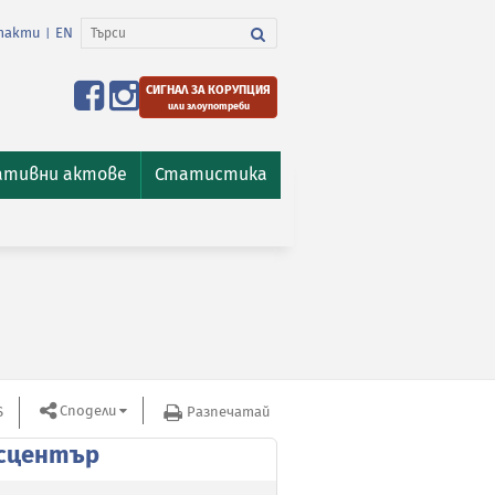
такти
EN
|
СИГНАЛ ЗА КОРУПЦИЯ
или злоупотреби
ативни актове
Статистика
Сподели
S
Разпечатай
сцентър