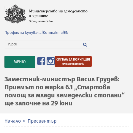
Профил на купувача
|
Контакти
|
EN
СИГНАЛ ЗА КОРУПЦИЯ
TOGGLE
МЕНЮ
или злоупотреби
NAVIGATION
Заместник-министър Васил Грудев:
Приемът по мярка 6.1 „Стартова
помощ за млади земеделски стопани“
ще започне на 29 юни
Начало
Пресцентър