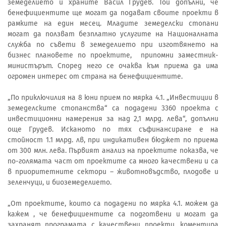
земеделието и храните Васил Грудев. Той допълни, че
бенефициентите ще могат да подават своите проекти в
рамките на един месец. Младите земеделски стопани
могат да ползват безплатно услугите на Националната
служба по съвети в земеделието при изготвянето на
бизнес плановете по проектите, припомни заместник-
министърът. Според него се очаква към приема да има
огромен интерес от страна на бенефициентите.
„По приключилия на 8 юни прием по мярка 4.1. „Инвестиции в
земеделските стопанства“ са подадени 3360 проекта с
инвестиционни намерения за над 2,1 млрд. лева“, допълни
още Грудев. Исканото по тях съфинансиране е на
стойност 1.1 млрд. лв, при индикативен бюджет по приема
от 300 млн. лева. Първият анализ на проектите показва, че
по-голямата част от проектите са много качествени и са
в приоритетните сектори – животновъдство, плодове и
зеленчуци, и биоземеделието.
„От проектите, които са подадени по мярка 4.1. можем да
кажем , че бенефициентите са подготвени и могат да
захранят програмата с качествени проекти, коментира