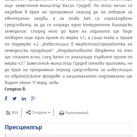
още заместник-министър Васил Грудев. По този начин се
надявам в края на програмния период да не говорим за
евентуални загуби, а за това как са изразходвани
средствата, за да се изгради едно конкурентно българско
земеделие. Според него до края на годината ще бъде
отворен още един прием по мярка 4.1., а също така и прием
по подмярка 4.2 „Инвестиции в маркетинг/преработка на
земеделска продукция“. „Индикативните бюджети по тях
ще станат ясни, след като се анализира първият прием по
мярка 4.1.“ Заместник-министър Грудев отново припомни, че
до края на програмния период средствата за инвестиции
по европейските фондове и националното подпомагане ще
бъдат около 17 млрд. лева.
Сподели в:
Сподели
RSS
Разпечатай
Пресцентър