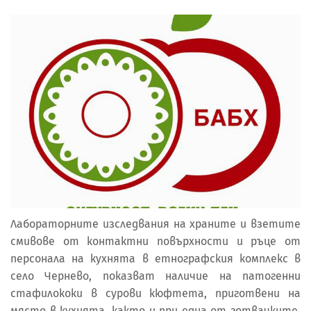
Лабораторните изследвания на храните и взетите
смивове от контактни повърхности и ръце от
персонала на кухнята в етнографския комплекс в
село Чернево, показват наличие на патогенни
стафилококи в сурови кюфтета, приготвени на
място в кухнята, както и при една от готвачките.