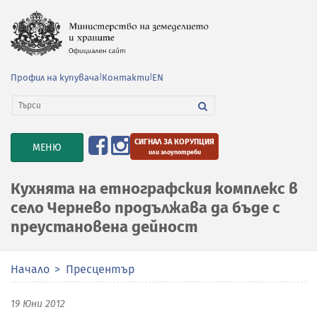
Профил на купувача
|
Контакти
|
EN
СИГНАЛ ЗА КОРУПЦИЯ
TOGGLE
МЕНЮ
или злоупотреби
NAVIGATION
Кухнята на етнографския комплекс в
село Чернево продължава да бъде с
преустановена дейност
Начало
Пресцентър
19 Юни 2012