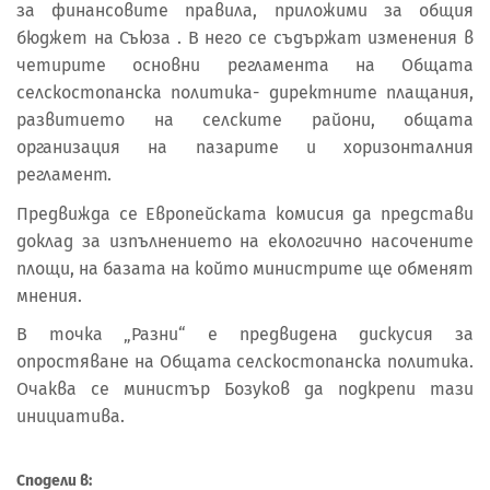
за финансовите правила, приложими за общия
бюджет на Съюза . В него се съдържат изменения в
четирите основни регламента на Общата
селскостопанска политика- директните плащания,
развитието на селските райони, общата
организация на пазарите и хоризонталния
регламент.
Предвижда се Европейската комисия да представи
доклад за изпълнението на екологично насочените
площи, на базата на който министрите ще обменят
мнения.
В точка „Разни“ е предвидена дискусия за
опростяване на Общата селскостопанска политика.
Очаква се министър Бозуков да подкрепи тази
инициатива.
Сподели в: