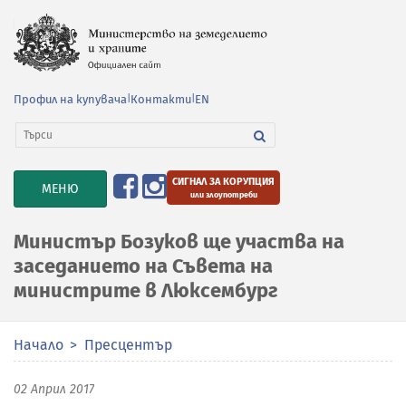
Профил на купувача
|
Контакти
|
EN
СИГНАЛ ЗА КОРУПЦИЯ
TOGGLE
МЕНЮ
или злоупотреби
NAVIGATION
Министър Бозуков ще участва на
заседанието на Съвета на
министрите в Люксембург
Начало
Пресцентър
02 Април 2017