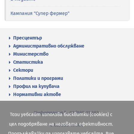
Кампания "Супер фермер"
Пресцентър
Административно обслужване
Министерство
Статистика
Сектори
Политики и програми
Профил на купувача
Нормативни актове
Информация
02/985 11 383
Този уебсайт използва бисквитки (cookies) с
цел подобряване на неговата ефективност.
02/985 11 384
Продължавайки да използвате уебсайта, Вие