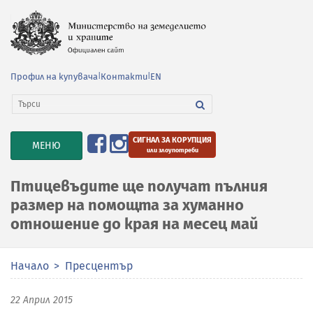
Профил на купувача
|
Контакти
|
EN
СИГНАЛ ЗА КОРУПЦИЯ
TOGGLE
МЕНЮ
или злоупотреби
NAVIGATION
Птицевъдите ще получат пълния
размер на помощта за хуманно
отношение до края на месец май
Начало
Пресцентър
22 Април 2015