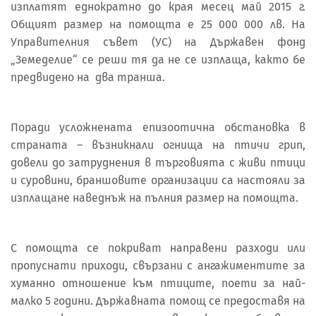
изплатят еднократно до края месец май 2015 г.
Общият размер на помощта е 25 000 000 лв. На
Управителния съвет (УС) на Държавен фонд
„Земеделие“ се реши тя да не се изплаща, както бе
предвидено на два транша.
Поради усложнената епизоотична обстановка в
страната – възникнали огнища на птичи грип,
довели до затруднения в търговията с живи птици
и суровини, браншовите организации са настояли за
изплащане наведнъж на пълния размер на помощта.
С помощта се покриват направени разходи или
пропуснати приходи, свързани с ангажиментите за
хуманно отношение към птиците, поети за най-
малко 5 години. Държавната помощ се предоставя на