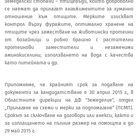
земеделски стопани – птицевъди, които доброволно
се наемат да прилагат ангажиментите за хуманно
отношение към птиците. Мерките изискват
контрол върху фуражите, оптимално хранене на
птиците чрез заместване на животински протеини
от бозайници и рибно брашно с растителни
протеинови заместители и незаменими
аминокиселини; използването на вода с качества
като питейната и др.
Припомняме, че крайният срок за подаване на
документи за кандидатстване е 30 април 2015 г., в
Областните дирекции на ДФ "Земеделие", отдел
„Прилагане на схеми и мерки за подпомагане" (ПСМП).
Срокът за сключване на договори или анекси, както и
за изплащането на пълния размер на помощта е до
29 май 2015 г.