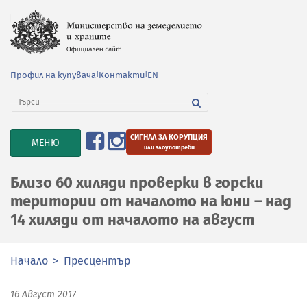
Профил на купувача
|
Контакти
|
EN
СИГНАЛ ЗА КОРУПЦИЯ
TOGGLE
МЕНЮ
или злоупотреби
NAVIGATION
Близо 60 хиляди проверки в горски
територии от началото на юни – над
14 хиляди от началото на август
Начало
Пресцентър
16 Август 2017