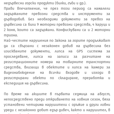
недървесни горски продукти (билки, гъби и др.).
Прави впечатление, че през този период са намалели
задържаните превозни средства и инструменти за
дърводобив. Без необходими документи за превоз на
дървесина са били 9 моторни превозни средства, 4 каруци и
2 коня, които са задържани. Конфискувани са и 2 моторни
триона.
Най-честите нарушения по Закона за горите продължават
да са свързани с незаконен добив на дървесина без
изискваните документи, липса на GPS система за
проследяване, липса на записи за разчитане на
регистрационните номера на товарните транспортни
средства, влизащи в обектите и липса на камери за
видеонаблюдение на всички входове и изходи в
регистрирани обекти по складиране, преработка и
експедиция на дървесина.
По време на акциите в първата седмица на август,
непосредствено преди откриването на ловния сезон, бяха
установени четирима нарушители с оръжие и други ловни
уреди с незаконно добит едър дивеч, както и нарушител, в