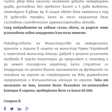
чийто двор бяха налични незаконно добити немаркирани
дърва, доставени без превозен билет и 5 диви животни,
отглеждани в двора му. В същия обект бяха намерени и над
20 дивечови трофеи, като за тези нарушения бяха
съставени съответните административни актове.
След откриването на ловния сезон, обаче, за радост няма
установени ловни инциденти към този момент.
Ръководството на Министерство на земеделието,
храните и горите в лицето на министър Румен Порожанов
и заместник-министър Атанас Добрев е решено усилените
проверки в горски територии да продължат и занапред и
да нямат епизодичен характер, като стриктно се
координира по цялата верига прилагането на функциите по
опазване на горите на структурите на МЗм, държавните
предприятия и Изпълнителна агенция по горите.
Така от
началото на юни, когато беше възложен по-интензивен
контрол в горите, проверките вече са близо 60 000.
Сподели в: