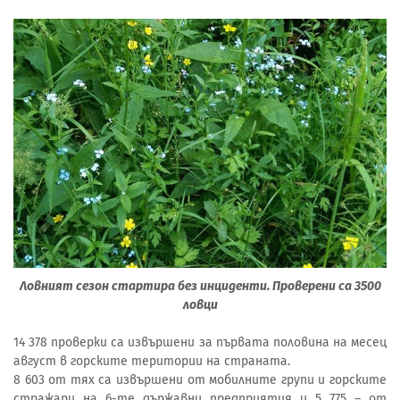
Ловният сезон стартира без инциденти. Проверени са 3500
ловци
14 378 проверки са извършени за първата половина на месец
август в горските територии на страната.
8 603 от тях са извършени от мобилните групи и горските
стражари на 6-те държавни предприятия и 5 775 – от