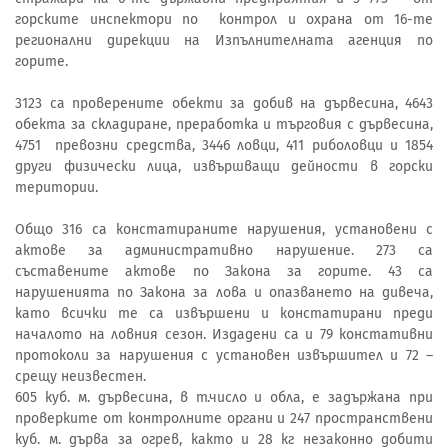
горските инспектори по контрол и охрана от 16-те
регионални дирекции на Изпълнителната агенция по
горите.
3123 са проверените обекти за добив на дървесина, 4643
обекта за складиране, преработка и търговия с дървесина,
4751 превозни средства, 3446 ловци, 411 риболовци и 1854
други физически лица, извършващи дейности в горски
територии.
Общо 316 са констатираните нарушения, установени с
актове за административно нарушение. 273 са
съставените актове по Закона за горите. 43 са
нарушенията по Закона за лова и опазването на дивеча,
като всички те са извършени и констатирани преди
началото на ловния сезон. Издадени са и 79 констативни
протоколи за нарушения с установен извършител и 72 –
срещу неизвестен.
605 куб. м. дървесина, в т.число и обла, е задържана при
проверките от контролните органи и 247 пространствени
куб. м. дърва за огрев, както и 28 кг незаконно добити