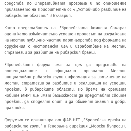
средства по Оперативната програма и по отношение
прилагането на Приоритетна ос 4 „Устойчиво развитие на
рибарските области” в България.
Като представител на Европейската комисия Самарас
оцени като изключително успешен процесът на изграждане
на местни публично-частни партньорства под формата на
сдружения с нестопанска цел и изработване на местни
стратегии за развитие на рибарския бранш.
Европейският форум има за цел да представи на
потенциалните и официално признати Местни
инициативни рибарски групи информация за изпълнение на
местни стратегии за развитие и реализация на успешни
проекти в рибарските области. По време на срещата
новите МИРГ ще имат възможност да представят своите
проекти, да споделят опит и да обменят знания и добри
практики.
Форумът се организира от ФАР-НЕТ „Европейска мрежа на
рибарските групи” и Генерална дирекция „Морски въпроси и