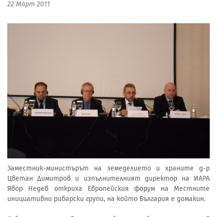
22 Март 2011
Заместник-министърът на земеделието и храните д-р
Цветан Димитров и изпълнителният директор на ИАРА
Явор Недев откриха Европейския форум на Местните
инициативни рибарски групи, на който България е домакин.