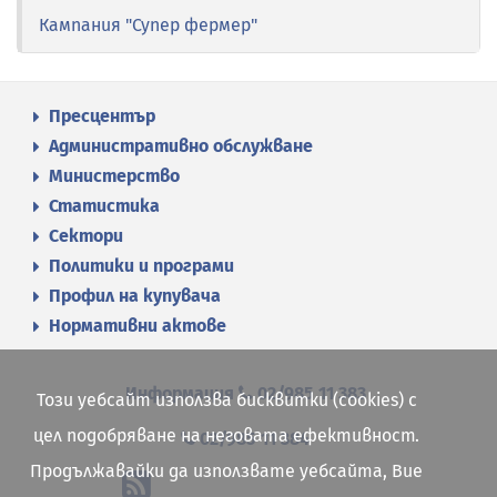
Кампания "Супер фермер"
Пресцентър
Административно обслужване
Министерство
Статистика
Сектори
Политики и програми
Профил на купувача
Нормативни актове
Информация
02/985 11 383
Този уебсайт използва бисквитки (cookies) с
цел подобряване на неговата ефективност.
02/985 11 384
Продължавайки да използвате уебсайта, Вие