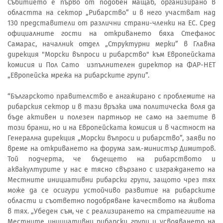
Събитието е първо от подобен мащаб, организирано в
областта на сектор „Рибарство” и в него участват над
130 представители от различни страни-членки на ЕС. Сред
официалните гости на откриването бяха Стефанос
Самарас, началник отдел „Структурни мерки” в Главна
дирекция "Морски въпроси и рибарство" към Европейската
комисия и Пол Сато изпълнителен директор на ФАР-НЕТ
„Европейска мрежа на рибарските групи”.
“Българското правителство е ангажирано с проблемите на
рибарския сектор и в тази връзка има политическа воля да
бъде активен и полезен партньор не само на заетите в
този бранш, но и на Европейската комисия и в частност на
Генерална дирекция „Морски въпроси и рибарство”, заяви по
време на откриването на форума зам.-министър Димитров.
Той подчерта, че бъдещето на рибарството и
аквакултурите у нас е тясно свързано с изграждането на
Местните инициативни рибарски групи, защото чрез тях
може да се осигури устойчиво развитие на рибарските
области и съответно подобряване качеството на живота
в тях. „Убеден съм, че с реализирането на стратегиите на
Местните инициативни рибарски групи и усвояването на