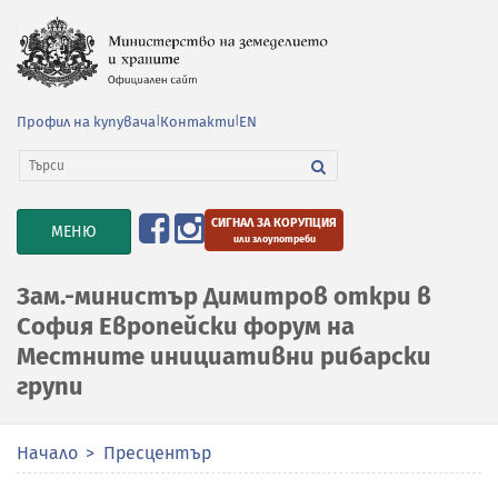
Профил на купувача
|
Контакти
|
EN
СИГНАЛ ЗА КОРУПЦИЯ
TOGGLE
МЕНЮ
или злоупотреби
NAVIGATION
Зам.-министър Димитров откри в
София Европейски форум на
Местните инициативни рибарски
групи
Начало
Пресцентър