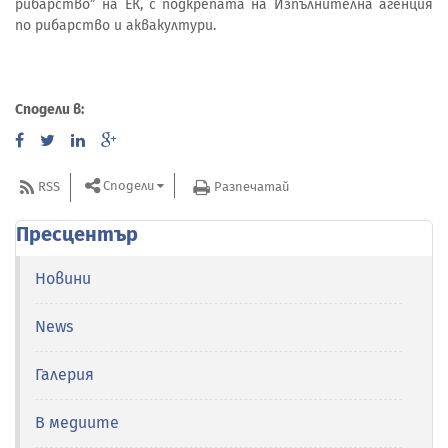
рибарство” на ЕК, с подкрепата на Изпълнителна агенция
по рибарство и аквакултури.
Сподели в:
Сподели
RSS
Разпечатай
Пресцентър
Новини
News
Галерия
В медиите