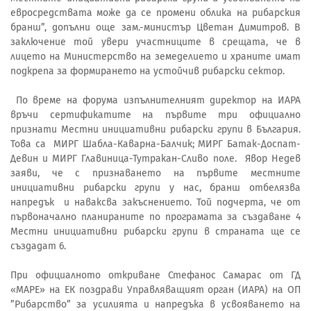
евросредствата може да се промени облика на рибарския
бранш”, допълни още зам.-министър Цветан Димитров. В
заключение той увери участниците в срещата, че в
лицето на Министерство на земеделието и храните имат
подкрепа за формирането на устойчив рибарски сектор.
По време на форума изпълнителният директор на ИАРА
връчи сертификатите на първите три официално
признати Местни инициативни рибарски групи в България.
Това са МИРГ Шабла-Каварна-Балчик; МИРГ Батак-Доспат-
Девин и МИРГ Главиница-Тутракан-Сливо поле. Явор Недев
заяви, че с признаването на първите местните
инициативни рибарски групи у нас, бранш отбелязва
напредък и наваксва закъснението. Той подчерта, че от
първоначално планираните по програмата за създаване 4
Местни инициативни рибарски групи в страната ще се
създадат 6.
При официалното откриване Стефанос Самарас от ГД
«МАРЕ» на ЕК поздрави Управляващият орган (ИАРА) на ОП
”Рибарство” за усилията и напредъка в усвояването на