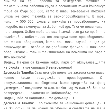
лимита на един проект за земеделска техника в
тематичната работна група е постигнат пълен консенсус
това да бъде 500 000, като в тази земеделска техника
влиза не само техника за зърнопроизводители. В този
лимит – 500 000, влиза и техника за производители на
плодове, на зеленчуци, за животновъди. Така че този лимит
не е спорен. Освен това ще има възможност да се правят и
колективни инвестиции от земеделските производители,
от техни обединения, като при този случай, с цел да
стимулираме - особено по-дребните фермери и тяхното
обединяване – там интензитетът на помощта ще бъде с
10% по-висок.
Водещ:
Накрая да кажете какви пари от актуализацията
на бюджета ще отидат в земеделието?
Десислава Танева:
Сега има две теми ще засегна само тази,
която касае земеделските производители. От
актуализацията на бюджета като средства на фонд
„Земеделие“ получихме 70 млн. Малко над 65 млн. лв. вече са
разпределени и платени на животновъдите…
Водещ:
Това са националните доплащания.
Десислава Танева:
… по схемите за национални доплащания
на животни. За да можем да увеличим ставката на глава