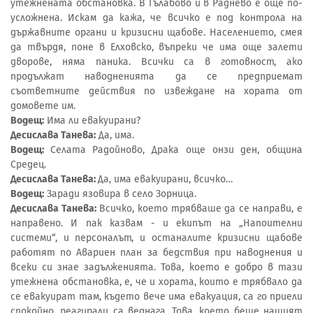
утежнената обстановка. В Гълабово и в Раднево е още по-
усложнена. Искам да кажа, че всичко е под контрола на
държавните органи и кризисни щабове. Населението, смея
да твърдя, поне в Елховско, въпреки че има още залети
дворове, няма паника. Всички са в готовност, ако
продължат наводненията да се предприемат
съответните действия по извеждане на хората от
домовете им.
Водещ:
Има ли евакуирани?
Десислава Танева:
Да, има.
Водещ:
Селата Радойново, Драка още онзи ден, община
Средец.
Десислава Танева:
Да, има евакуирани, всичко…
Водещ:
Заради язовира в село Зорница.
Десислава Танева:
Всичко, което трябваше да се направи, е
направено. И пак казвам - и екипът на „Напоителни
системи“, и персоналът, и останалите кризисни щабове
работят по Авариен план за бедствия при наводнения и
всеки си знае задълженията. Това, което е добро в тази
утежнена обстановка, е, че и хората, които е трябвало да
се евакуират там, където вече има евакуация, са го приели
спокойно, реагирали са веднага. Това, което беше нашият