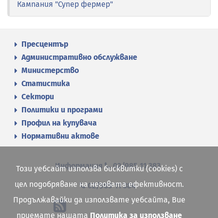
Кампания "Супер фермер"
Пресцентър
Административно обслужване
Министерство
Статистика
Сектори
Политики и програми
Профил на купувача
Нормативни актове
Информация
02/985 11 383
Този уебсайт използва бисквитки (cookies) с
цел подобряване на неговата ефективност.
02/985 11 384
Продължавайки да използвате уебсайта, Вие
приемате нашата
Политика за използване