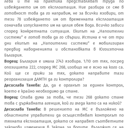
лева и те на практика представляват труда по
извеждането им от експлоатация. Ние разбира се сме в
готовност това да го направим, не за всички язовири, от
тези 78 извеждането им от временната експлоатация
означава изпускането им на целия обем вода. Всичко зависи
според конкретната ситуация. Екипът на „Напоителни
системи“ е готов това да го свърши. Истина е че от три
дни екипът на „Напоителни системи“ е мобилизиран
предвид наводненията и обстановката в Югоизточна
България.
Водещ:
България е имала 2743 язовира. 1/10 от тях, посред
опозицията 222, според МС 268, изобщо не е ясно на кого са.
Кой ще се грижи за тях, докато направите тази
реорганизация ДАМТН да ги контролира?
Десислава Танева:
Да, да е органът за единен контрол,
което е крайно необходимо да стане.
Водещ:
Става дума за това, че тези 268 докато стане
това с държавната агенция, кой ги гледа като са на никой?
Десислава Танева:
В решението на МС е възложено на
областните управители да осъществяват контролът по
тяхната експлоатация, докато се направят съответните
законови изменения в Закона за водите, възложат се на