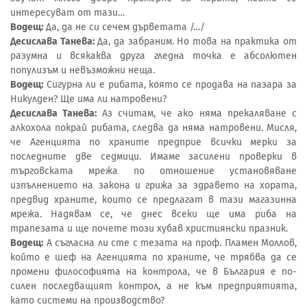
интересуват от тази…
Водещ:
Да, да не си сечем дърветата /…/
Десислава Танева:
Да, да забраним. Но това на практика от
разумна и всякаква друга гледна точка е абсолютен
популизъм и невъзможни неща.
Водещ:
Сигурна ли е рибата, която се продава на пазара за
Никулден? Ще има ли натровени?
Десислава Танева:
Аз считам, че ако няма прекаляване с
алкохола покрай рибата, следва да няма натровени. Мисля,
че Агенцията по храните предприе всички мерки за
последните две седмици. Имаме засилени проверки в
търговската мрежа по отношение установяване
изпълнението на закона и грижа за здравето на хората,
предвид храните, които се предлагат в тази магазинна
мрежа. Надявам се, че днес всеки ще има риба на
трапезата и ще почете този хубав християнски празник.
Водещ:
А съгласна ли сте с тезата на проф. Пламен Моллов,
който е шеф на Агенцията по храните, че трябва да се
промени философията на контрола, че в България е по-
силен последващият контрол, а не към предприятията,
като системи на производство?