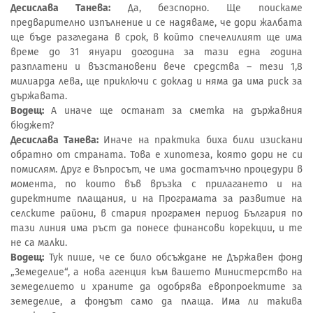
Десислава Танева:
Да, безспорно. Ще поискаме
предварително изпълнение и се надяваме, че дори жалбата
ще бъде разгледана в срок, в който спечелилият ще има
време до 31 януари догодина за тази една година
разплатени и възстановени вече средства – тези 1,8
милиарда лева, ще приключи с доклад и няма да има риск за
държавата.
Водещ:
А иначе ще останат за сметка на държавния
бюджет?
Десислава Танева:
Иначе на практика биха били изискани
обратно от страната. Това е хипотеза, която дори не си
помислям. Друг е въпросът, че има достатъчно процедури в
момента, по които във връзка с прилагането и на
директните плащания, и на Програмата за развитие на
селските райони, в стария програмен период България по
тази линия има ръст да понесе финансови корекции, и те
не са малки.
Водещ:
Тук пише, че се било обсъждане не Държавен фонд
„Земеделие“, а нова агенция към вашето Министерство на
земеделието и храните да одобрява европроектите за
земеделие, а фондът само да плаща. Има ли такива