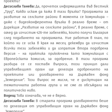
проекти?
Десислава Танева:
Да, прочетох информацията във вестник
„Труд“. Какво искам да кажа в тази връзка? Програмата за
развитие на селските райони в момента се комуникира –
даже с видеоконферентна връзка в реално време – от
Дирекция „Развитие на селските райони“, в реално време, с
оглед да изчистим 426-те забележки, които получи България
след подаването на програмата. Ние работим в план, по
който ни се иска в края на месец декември да изчистим
всички тези забележки и да изпратим втора подобрена
версия – на практика приключена като комуникация с
Европейската комисия, за одобрение. В тази програма
разбира се се поставя въпроса, този принцип дали
управляващият орган ще делегира одобрението на
проектите или договарянето на Държавен фонд
„Земеделие“. Този въпрос не мисля, че е дискутиран на
тематичната работна група и не сме го обсъждали на
политическо ниво.
Водещ:
Това означава, че не е вярно.
Десислава Танева:
В старата програма договарянето беше
по делегация от управляващия орган на Държавен фонд
„Земеделие“.