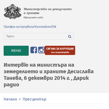
Профил на купувача
|
Контакти
|
EN
СИГНАЛ ЗА КОРУПЦИЯ
TOGGLE
МЕНЮ
или злоупотреби
NAVIGATION
Интервю на министъра на
земеделието и храните Десислава
Танева, 6 декември 2014 г. , Дарик
радио
Начало
Пресцентър