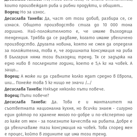
които произвеждат риба и рибни продукти, и общият…
Водещ:
Но за износ.
Десислава Танева:
Да, част от този добив, разбира се, се
изнася. Общото производство стига до 10 000 тона
годишно. Най-положителното е, че имаме възходяща
тенденция. Трябва да се радваме, когато имаме увеличено
производство. Другата новина, която не смея да определя
за положителна, това е, че годишната консумация на риба
в България няма този възходящ тренд. Тя се задържа на
едно ниво в последните години, което е 5,4 кг на човек. А
защо…
Водещ:
А може ли да сравните колко ядат средно в Европа,
или… Понеже това 5 кг нищо не значи /…/
Десислава Танева:
Някъде няколко пъти повече.
Водещ:
Пъти повече?
Десислава Танева:
Да. Това е и манталитет на
съответната национална кухня, но всички знаем - сигурно
един доктор по хранене много по-добре и по-експертно ще
го каже от мен - за полезните качества на рибата. Добре е
да увеличаваме тази консумация на човек. Това според мен
е процес, който в годините ще има този тренд.