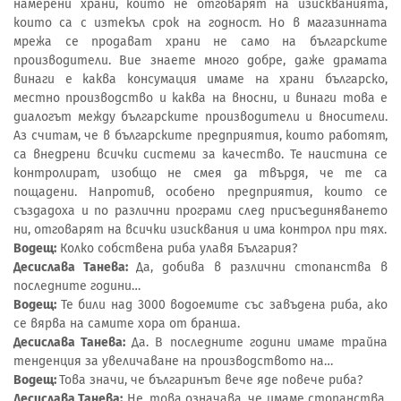
намерени храни, които не отговарят на изискванията,
които са с изтекъл срок на годност. Но в магазинната
мрежа се продават храни не само на българските
производители. Вие знаете много добре, даже драмата
винаги е каква консумация имаме на храни българско,
местно производство и каква на вносни, и винаги това е
диалогът между българските производители и вносители.
Аз считам, че в българските предприятия, които работят,
са внедрени всички системи за качество. Те наистина се
контролират, изобщо не смея да твърдя, че те са
пощадени. Напротив, особено предприятия, които се
създадоха и по различни програми след присъединяването
ни, отговарят на всички изисквания и има контрол при тях.
Водещ:
Колко собствена риба улавя България?
Десислава Танева:
Да, добива в различни стопанства в
последните години…
Водещ:
Те били над 3000 водоемите със завъдена риба, ако
се вярва на самите хора от бранша.
Десислава Танева:
Да. В последните години имаме трайна
тенденция за увеличаване на производството на…
Водещ:
Това значи, че българинът вече яде повече риба?
Десислава Танева:
Не, това означава, че имаме стопанства,