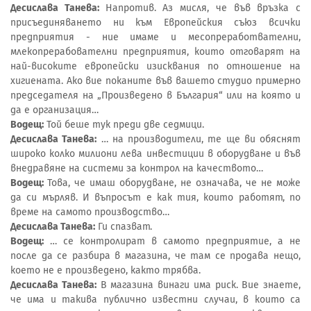
Десислава Танева:
Напротив. Аз мисля, че във връзка с
присъединяването ни към Европейския съюз всички
предприятия - ние имаме и месопреработвателни,
млекопрерабователни предприятия, които отговарят на
най-високите европейски изисквания по отношение на
хигиената. Ако вие поканите във вашето студио примерно
председателя на „Произведено в България“ или на която и
да е организация…
Водещ:
Той беше тук преди две седмици.
Десислава Танева:
… на производители, те ще ви обяснят
широко колко милиони лева инвестиции в оборудване и във
внедравяне на системи за контрол на качеството…
Водещ:
Това, че имаш оборудване, не означава, че не може
да си мърляв. И въпросът е как тия, които работят, по
време на самото производство…
Десислава Танева:
Ги спазват.
Водещ:
… се контролират в самото предприятие, а не
после да се разбира в магазина, че там се продава нещо,
което не е произведено, както трябва.
Десислава Танева:
В магазина винаги има риск. Вие знаете,
че има и такива публично известни случаи, в които са