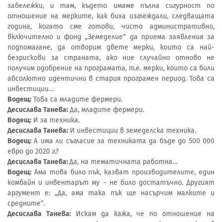
забележки, и там, където имаме пълна сигурност по
отношение на мерките, как биха изглеждали, следващата
година, когато сме готови, чисто административно,
включително и фонд „Земеделие“ да приема заявления за
подпомагане, да отворим двете мерки, които са най-
безрискови за страната, ако ние случайно отново не
получим одобрение на програмата, т.е. мерки, които са били
абсолютно идентични в стария програмен период. Това са
инвестиции…
Водещ:
Това са младите фермери.
Десислава Танева:
Да, младите фермери.
Водещ:
И за техника.
Десислава Танева:
И инвестиции в земеделска техника.
Водещ:
А има ли съгласие за техниката да бъде до 500 000
евро до 2020 г.?
Десислава Танева:
Да, на тематичната работна…
Водещ:
Ама това било пък, казват производителите, един
комбайн и инвентарът му – не било достатъчно. Другият
аргумент е: „Да, ама така пък ще насърчим малките и
средните“.
Десислава Танева:
Искам да кажа, че по отношение на