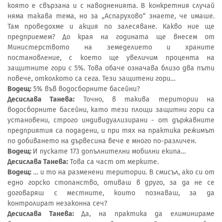
която е свързана и с наводненията. В конкретния случай
няма такава тема, но за „Аспарухово“ знаете, че имаше.
Там проведохме и акция по залесяване. Какво ние ще
предприемем? До края на годината ще внесем от
Министерството на земеделието и храните
постановление, с което ще увеличим процента на
защитните гори с 5%. Това обаче означава близо два пъти
повече, отколкото са сега. Тези защитени гори…
Водещ:
5% във водосборните басейни?
Десислава Танева:
Точно, в такива територии на
водосборните басейни, като тези площи защитни гори са
установени, строго индивидуализирани - от държавните
предприятия са подадени, и при тях на практика режимът
по добиването на дървесина вече е много по-различен.
Водещ:
И пускате 173 допълнителни мобилни екипа…
Десислава Танева:
Това са част от мерките.
Водещ:
… и то на разменени територии. В смисъл, ако си от
едно горско стопанство, отиваш в друго, за да не се
договаряш с местните, които познаваш, за да
контролират незаконна сеч?
Десислава Танева:
Да, на практика да елиминираме