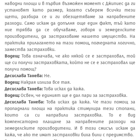
наводни площи и в първия възможен момент с Джипиес да ги
установят като размер, когато съберем всички тези
щети, разбира се и ги обезщетяваме за направените
разходи. Само искам да допълня още един факт, тъй като
ние трябва да се обучаваме, говоря и земеделските
производители, да застраховаме нашето имущество. На
практика прилагането на тази помощ, погледната логично,
замества застраховки.
Водещ:
Това означава, че ако някой се е застраховал, той
ще си получи застраховката, който не се е застраховал ще
получи помощ?
Десислава Танева:
Не.
Водещ:
Накрая излиза все тая.
Десислава Танева:
Това исках да кажа.
Водещ:
Освен, че единият ще е дал пари за застраховка.
Десислава Танева:
Това исках да кажа. Че тази помощ за
пропаднали площи на практика стимулира тези стопани,
които са си направили застраховка. То е вид
компенсаторно плащане за направените разходи на
земеделските производители. И в този смисъл искам да
кажа, че ако те имат застраховки биха били с предимство.