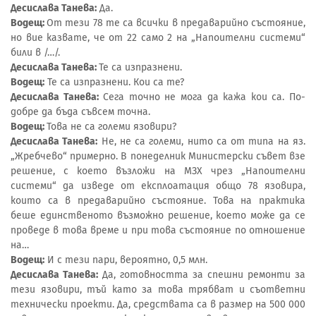
Десислава Танева:
Да.
Водещ:
От тези 78 те са всички в предаварийно състояние,
но вие казвате, че от 22 само 2 на „Напоителни системи“
били в /…/.
Десислава Танева:
Те са изпразнени.
Водещ:
Те са изпразнени. Кои са те?
Десислава Танева:
Сега точно не мога да кажа кои са. По-
добре да бъда съвсем точна.
Водещ:
Това не са големи язовири?
Десислава Танева:
Не, не са големи, нито са от типа на яз.
„Жребчево“ примерно. В понеделник Министерски съвет взе
решение, с което възложи на МЗХ чрез „Напоителни
системи“ да изведе от експлоатация общо 78 язовира,
които са в предаварийно състояние. Това на практика
беше единственото възможно решение, което може да се
проведе в това време и при това състояние по отношение
на…
Водещ:
И с тези пари, вероятно, 0,5 млн.
Десислава Танева:
Да, готовността за спешни ремонти за
тези язовири, тъй като за това трябват и съответни
технически проекти. Да, средствата са в размер на 500 000