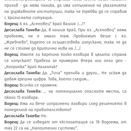
призив - да няма паника, да има изпълнение на указанията
на държавните институции, така че трябва да се справим
с кризисната ситуация.
Водещ:
А яз. „Асеновец“ край вашия /…/?
Десислава Танева:
Да, в нашия край. При яз. „Асеновец“ няма
проблеми, не е имало там. Проблемът беше с яз.
„Жребчево“, където се осъществява изпускане, така че да
не се стигне до критични нива на /…/.
Водещ:
Имате ли картина колко язовира в цялата страна
се изпускат? Правеха го примерно вчера или онзи ден -
„Копринка“ край Казанлък?
Десислава Танева:
Да. „Тича“ прелива и други… Не искам да
давам грешна цифра. Това, което следим…
Водещ:
Всичко се променя.
Десислава Танева:
… на потенциално опасните места, са
около 15 язовира.
Водещ:
Има ли вече изпразнени язовири след решението в
понеделник на правителството?
Десислава Танева:
Не.
Водещ:
Да се изведат от експлоатация са 78 водоема, от
тях 22 са на „Напоителни системи“.