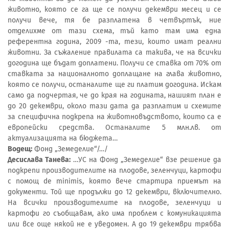
животно, която се га ще се получи декември месец и се
получи вече, тя бе разплатена в четвъртък, ние
отделихме от тази схема, тъй като там има една
референтна година, 2009 -та, тези, които имат реални
животни. За съжаление правилата са такива, че на всички
догодина ще бъдат доплатени. Получи се ставка от 70% от
ставката за националното доплащане на глава животно,
която се получи, останалите ще ги платим догодина. Искам
само да подчертая, че до края на годината, нашият план е
до 20 декември, около тази дата да разплатим и схемите
за специфична подкрепа на животновъдството, които са е
европейски средства. Останалите 5 млн.лв. от
актуализацията на бюджета…
Водещ:
Фонд „Земеделие“/…/
Десислава Танева:
…УС на Фонд „Земеделие“ взе решение да
подкрепи производителите на плодове, зеленчуци, картофи
с помощ de minimis, която вече стартира приемът на
документи. Той ще продължи до 12 декември, включително.
На всички производителите на плодове, зеленчуци и
картофи го съобщавам, ако има проблем с комуникацията
или все още някой не е уведомен. А до 19 декември трябва