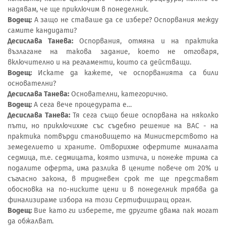
надявам, че ще приключим в понеделник.
Водещ:
А защо не ставаше да се избере? Оспорвания между
самите кандидати?
Десислава Танева:
Оспорвания, отмяна и на практика
възлагане на такова задание, което не отговаря,
включително и на регламенти, които са действащи.
Водещ:
Искате да кажете, че оспорванията са били
основателни?
Десислава Танева:
Основателни, категорично.
Водещ:
А сега вече процедурата е…
Десислава Танева:
Тя сега също беше оспорвана на няколко
пъти, но приключихме със съдебно решение на ВАС - на
практика потвърди становището на Министерството на
земеделието и храните. Отворихме офертите миналата
седмица, т.е. седмицата, която изтича, и понеже трима са
подалите оферта, има разлика в цените повече от 20% и
съгласно закона, в тридневен срок те ще представят
обосновка на по-ниските цени и в понеделник трябва да
финализираме избора на този Сертифициращ орган.
Водещ:
Вие като ги изберете, те другите двама пак могат
да обжалват.