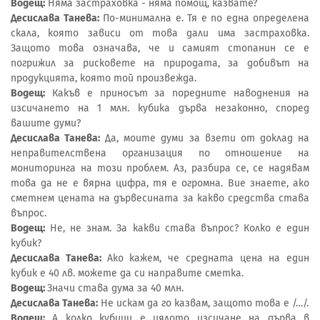
Водещ:
Няма застраховка - няма помощ, казвате?
Десислава Танева:
По-минимална е. Тя е по една определена
скала, която зависи от това дали има застраховка.
Защото това означава, че и самият стопанин се е
погрижил за рисковете на природата, за добивът на
продукцията, която той произвежда.
Водещ:
Какъв е приносът за поредните наводнения на
изсичането на 1 млн. кубика дърва незаконно, според
вашите думи?
Десислава Танева:
Да, моите думи за взети от доклад на
неправителствена организация по отношение на
мониторинга на този проблем. Аз, разбира се, се надявам
това да не е вярна цифра, тя е огромна. Вие знаете, ако
сметнем цената на дървесината за какво средства става
въпрос.
Водещ:
Не, не знам. За какви става въпрос? Колко е един
кубик?
Десислава Танева:
Ако кажем, че средната цена на един
кубик е 40 лв. можете да си направите сметка.
Водещ:
Значи става дума за 40 млн.
Десислава Танева:
Не искам да го казвам, защото това е /…/.
Водещ:
А колко кубици е цялото изсичане на дърва в