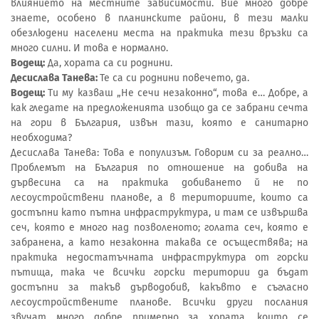
влиянието на местните зависимости. Вие много добре
знаете, особено в планинските райони, в тези малки
обезлюдени населени места на практика тези връзки са
много силни. И това е нормално.
Водещ:
Да, хората са си роднини.
Десислава Танева:
Те са си роднини повечето, да.
Водещ:
Ти му казваш „Не сечи незаконно“, това е… Добре, а
как гледате на предложенията изобщо да се забрани сечта
на гори в България, извън тази, която е санитарно
необходима?
Десислава Танева: Това е популизъм. Говорим си за реално…
Проблемът на България по отношение на добива на
дървесина са на практика добиването й не по
лесоустройствени планове, а в териториите, които са
достъпни като пътна инфраструктура, и там се извършва
сеч, която е много над позволеното; голата сеч, която е
забранена, а като незаконна такава се осъществява; на
практика недостатъчната инфраструктура от горски
пътища, така че всички горски територии да бъдат
достъпни за такъв дърводобив, какъвто е съгласно
лесоустройствените планове. Всички други послания
звучат много добре примерно за хората, които се