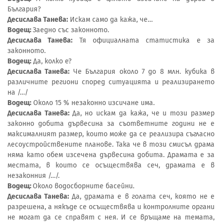
България?
Десислава Танева:
Искам само да кажа, че…
Водещ:
Заедно със законното.
Десислава Танева:
Тя официалната статистика е за
законното.
Водещ:
Да, колко е?
Десислава Танева:
Че България около 7 до 8 млн. кубика в
различните региони според ситуацията и реализирането
на /…/
Водещ:
Около 15 % незаконно изсичане има.
Десислава Танева:
Да, но искам да кажа, че и този размер
законно добита дървесина за съответните години не е
максималният размер, които може да се реализира съгласно
лесоустройствените планове. Така че в този смисъл драма
няма като обем изсечена дървесина добита. Драмата е за
местата, в които се осъществява сеч, драмата е в
незаконния /…/.
Водещ:
Около водосборните басейни.
Десислава Танева:
Да, драмата е в голата сеч, която не е
разрешена, а някъде се осъществява и контролните органи
не могат да се справят с нея. И се връщаме на темата,