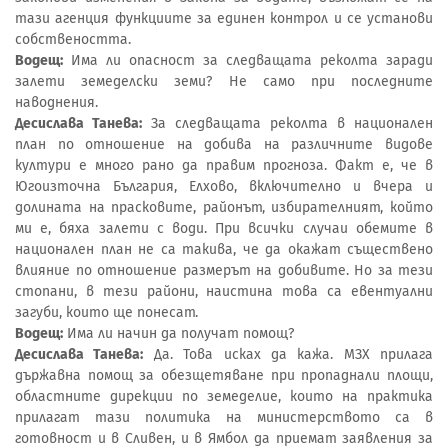
тази агенция функциите за единен контрол и се установи
собствеността.
Водещ:
Има ли опасност за следващата реколта заради
залети земеделски земи? Не само при последните
наводнения.
Десислава Танева:
За следващата реколта в национален
план по отношение на добива на различните видове
култури е много рано да правим прогноза. Факт е, че в
Югоизточна България, Елхово, включително и вчера и
долината на прасковите, районът, избирателният, който
ми е, бяха залети с води. При всички случаи обемите в
национален план не са такива, че да окажат съществено
влияние по отношение размерът на добивите. Но за тези
стопани, в тези райони, наистина това са евентуални
загуби, които ще понесат.
Водещ:
Има ли начин да получат помощ?
Десислава Танева:
Да. Това исках да кажа. МЗХ прилага
държавна помощ за обезщетяване при пропаднали площи,
областните дирекции по земеделие, които на практика
прилагат тази политика на министерството са в
готовност и в Сливен, и в Ямбол да приемат заявления за