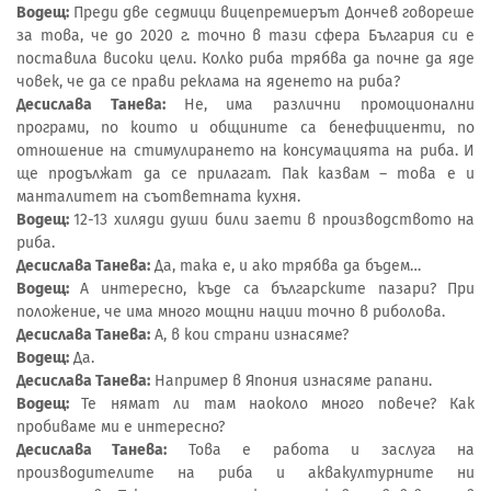
Водещ:
Преди две седмици вицепремиерът Дончев говореше
за това, че до 2020 г. точно в тази сфера България си е
поставила високи цели. Колко риба трябва да почне да яде
човек, че да се прави реклама на яденето на риба?
Десислава Танева:
Не, има различни промоционални
програми, по които и общините са бенефициенти, по
отношение на стимулирането на консумацията на риба. И
ще продължат да се прилагат. Пак казвам – това е и
манталитет на съответната кухня.
Водещ:
12-13 хиляди души били заети в производството на
риба.
Десислава Танева:
Да, така е, и ако трябва да бъдем…
Водещ:
А интересно, къде са българските пазари? При
положение, че има много мощни нации точно в риболова.
Десислава Танева:
А, в кои страни изнасяме?
Водещ:
Да.
Десислава Танева:
Например в Япония изнасяме рапани.
Водещ:
Те нямат ли там наоколо много повече? Как
пробиваме ми е интересно?
Десислава Танева:
Това е работа и заслуга на
производителите на риба и аквакултурните ни