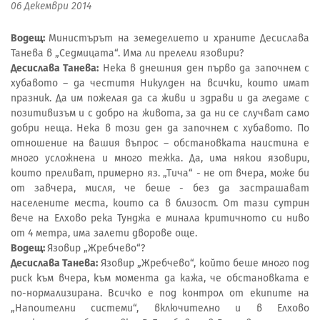
06 Декември 2014
Водещ:
Министърът на земеделието и храните Десислава
Танева в „Седмицата“. Има ли прелели язовири?
Десислава Танева:
Нека в днешния ден първо да започнем с
хубавото – да честитя Никулден на всички, които имат
празник. Да им пожелая да са живи и здрави и да гледаме с
позитивизъм и с добро на живота, за да ни се случват само
добри неща. Нека в този ден да започнем с хубавото. По
отношение на вашия въпрос – обстановката наистина е
много усложнена и много тежка. Да, има някои язовири,
които преливат, примерно яз. „Тича“ - не от вчера, може би
от завчера, мисля, че беше - без да застрашават
населените места, които са в близост. От тази сутрин
вече на Елхово река Тунджа е минала критичното си ниво
от 4 метра, има залети дворове още.
Водещ:
Язовир „Жребчево“?
Десислава Танева:
Язовир „Жребчево“, който беше много под
риск към вчера, към момента да кажа, че обстановката е
по-нормализирана. Всичко е под контрол от екипите на
„Напоителни системи“, включително и в Елхово