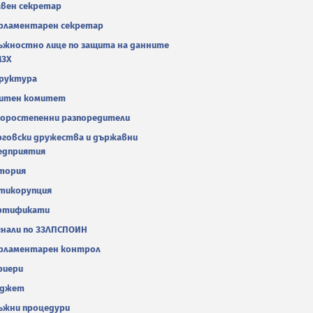
авен секретар
рламентарен секретар
ъжностно лице по защита на данните
МЗХ
руктура
итен комитет
оростепенни разпоредители
рговски дружества и държавни
едприятия
тория
тикорупция
ртификати
гнали по ЗЗЛПСПОИН
рламентарен контрол
риери
джет
ъжни процедури