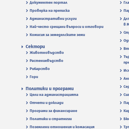
Документен портал
Гл
Проверка на преписка
Па
Административни услуги
Дл
в 
Най-често срещани въпроси и отговори
Ст
Комисия за земеделските земи
Од
Сектори
Вт
Животновъдство
Тъ
Растениевъдство
пр
Рибарство
Ис
Гори
Ан
Се
Политики и програми
Цели на администрацията
Си
Отчети и доклади
Па
Програми за финансиране
Ка
Политики и стратегии
Бю
Поземлени отношения и комасация
Тр