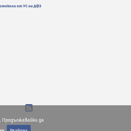
отоколи от УС на ДФЗ
. Продължавайки да
ки
Разбрах