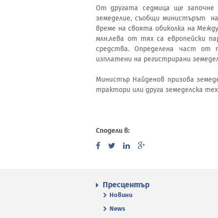
От другата седмица ще започне 
земеделие, съобщи министърът на
време на своята обиколка на Между
млн.лева от тях са европейски па
средства. Определена част от
изплатени на регистрирани земеде
Министър Найденов призова земед
трактори или друга земеделска техн
Сподели в:
Пресцентър
Новини
News