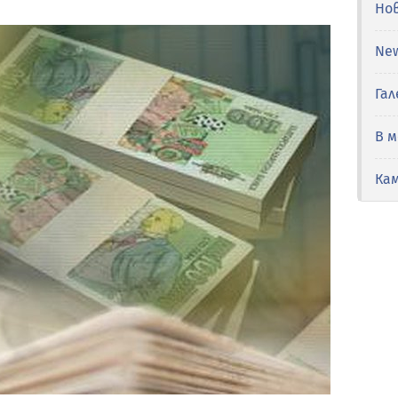
Но
Ne
Гал
В 
Ка