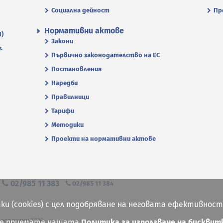
Социална дейност
Пр
Нормативни актове
П)
Закони
.
Първично законодателство на ЕС
Постановления
Наредби
Правилници
Тарифи
Методики
Проекти на нормативни актове
я
02/985 11 383
02/985 11 384
ки (cookies) с цел подобряване на неговата ефективност
 запазени 2026
ие приемате нашата
Политика за използване на бисквит