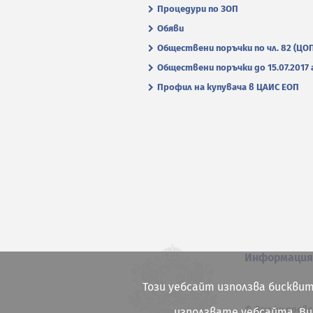
Процедури по ЗОП
Обяви
Обществени поръчки по чл. 82 (ЦО
Обществени поръчки до 15.07.2017 г
Профил на купувача в ЦАИС ЕОП
Информаци
Този уебсайт използва бисквит
© Всички права
използвате уебсайта, В