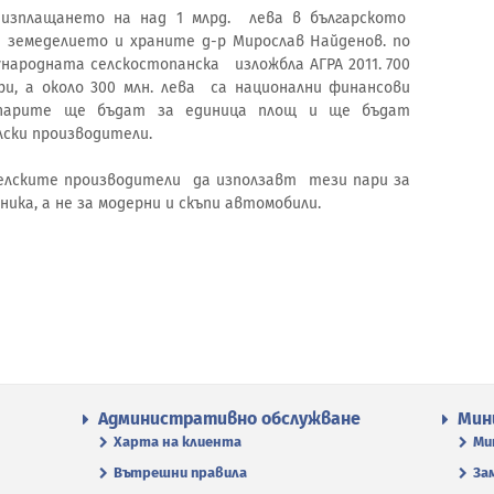
изплащането на над 1 млрд. лева в българското
 земеделието и храните д-р Мирослав Найденов. по
народната селскостопанска изложбла АГРА 2011. 700
ри, а около 300 млн. лева са национални финансови
 парите ще бъдат за единица площ и ще бъдат
лски производители.
елските производители да използавт тези пари за
ика, а не за модерни и скъпи автомобили.
Административно обслужване
Мин
Харта на клиента
Ми
Вътрешни правила
За