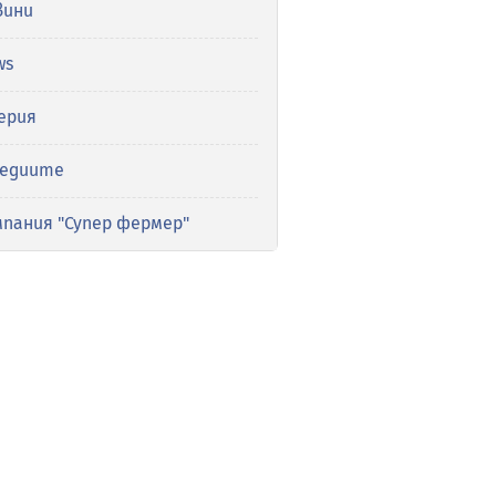
вини
ws
ерия
медиите
мпания "Супер фермер"