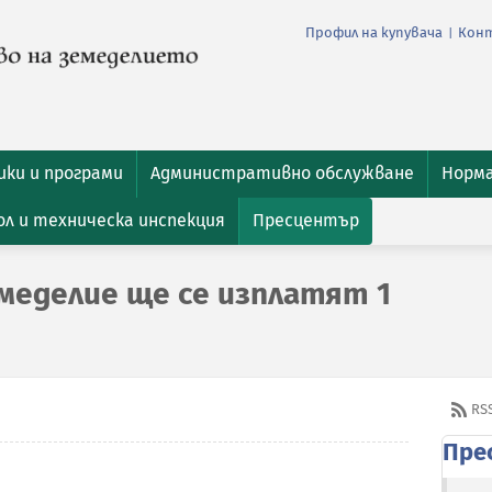
Профил на купувача
Кон
|
ки и програми
Административно обслужване
Норм
л и техническа инспекция
Пресцентър
емеделие ще се изплатят 1
RS
Пре