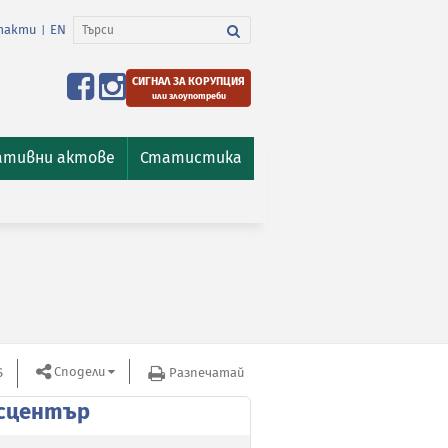
такти
EN
|
СИГНАЛ ЗА КОРУПЦИЯ
или злоупотреби
ативни актове
Статистика
Сподели
S
Разпечатай
сцентър