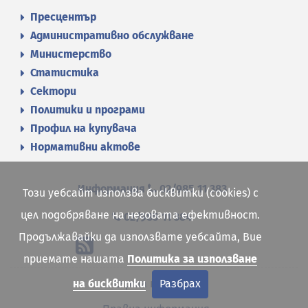
Пресцентър
Административно обслужване
Министерство
Статистика
Сектори
Политики и програми
Профил на купувача
Нормативни актове
Информация
02/985 11 383
Този уебсайт използва бисквитки (cookies) с
цел подобряване на неговата ефективност.
02/985 11 384
Продължавайки да използвате уебсайта, Вие
приемате нашата
Политика за използване
Карта на сайта
на бисквитки
Разбрах