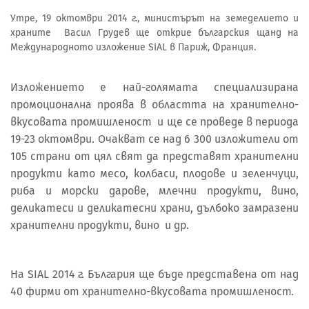
Утре, 19 октомври 2014 г., министърът на земеделието и
храните Васил Грудев ще открие българския щанд на
Международното изложение SIAL в Париж, Франция.
Изложението e най-голямата специализирана
промоционална проява в областта на хранително-
вкусовата промишленост и ще се проведе в периода
19-23 октомври. Очакват се над 6 300 изложители от
105 страни от цял свят да представят хранителни
продукти като месо, колбаси, плодове и зеленчуци,
риба и морски дарове, млечни продукти, вино,
деликатеси и деликатесни храни, дълбоко замразени
хранителни продукти, вино и др.
На SIAL 2014 г. България ще бъде представена от над
40 фирми от хранително-вкусовата промишленост.