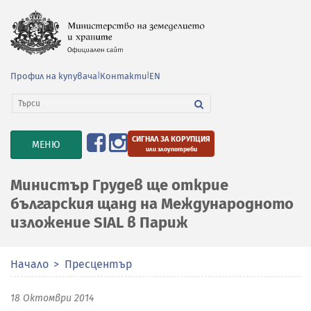
Профил на купувача
|
Контакти
|
EN
СИГНАЛ ЗА КОРУПЦИЯ
TOGGLE
МЕНЮ
или злоупотреби
NAVIGATION
Министър Грудев ще открие
българския щанд на Международното
изложение SIAL в Париж
Начало
Пресцентър
18 Октомври 2014