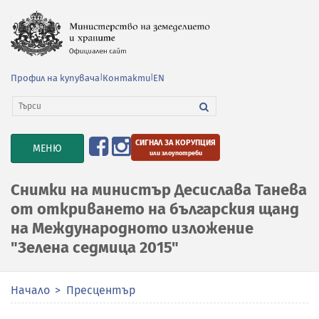
Профил на купувача
|
Контакти
|
EN
СИГНАЛ ЗА КОРУПЦИЯ
TOGGLE
МЕНЮ
или злоупотреби
NAVIGATION
Снимки на министър Десислава Танева
от откриването на българския щанд
на Международното изложение
"Зелена седмица 2015"
Начало
Пресцентър