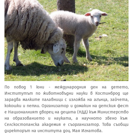
По повод 1 юни - международния ден на детето,
Институтът по животновъдни науки в Костинброд ще
зарадва малките палавници с изложба на агънца, зайчета,
кокошки и петли. Организатор и домакин на детския фест
е Националният дворец на децата (НДД) към Министерство
на образованието и науката, а научното звено към
Селскостопанска академия е съорганизатор. Това съобщи
директорът на института доц. Мая Игнатова.