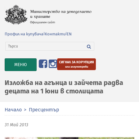
Профил на купувача
|
Контакти
|
EN
СИГНАЛ ЗА КОРУПЦИЯ
TOGGLE
МЕНЮ
или злоупотреби
NAVIGATION
Изложба на агънца и зайчета радва
децата на 1 юни в столицата
Начало
Пресцентър
31 Май 2013