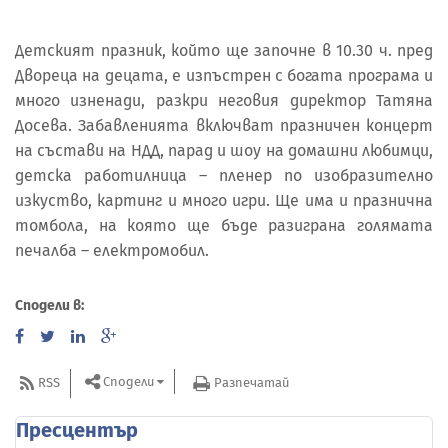
Детският празник, който ще започне в 10.30 ч. пред
Двореца на децата, е изпъстрен с богата програма и
много изненади, разкри неговия директор Татяна
Досева. Забавленията включват празничен концерт
на състави на НДД, парад и шоу на домашни любимци,
детска работилница – пленер по изобразително
изкуство, картинг и много игри. Ще има и празнична
томбола, на която ще бъде разиграна голямата
печалба – електромобил.
Сподели в:
Сподели
RSS
Разпечатай
Пресцентър