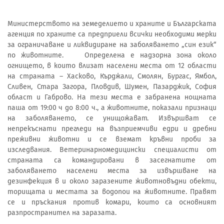
Министерството на земеделието и храните и Българската
агенция по храните са предприели всички необходими мерки
за ограничаване и ликвидиране на заболяването „син език“
по животните. Определена е надзорна зона около
огнището, в които влизат населени места от 12 области
на страната – Хасково, Кърджали, Смолян, Бургас, Ямбол,
Сливен, Стара Загора, Пловдив, Шумен, Пазарджик, София
област и Габрово. На тези места е забранена нощната
паша от 19:00 ч до 8:00 ч., а животните, показали признаци
на заболяването, се унищожават. Извършват се
непрекъснати прегледи на възприемчиви едри и дребни
преживни животни и се вземат кръвни проби за
изследвания. Ветеринарномедицински специалисти от
страната са командировани в засегнатите от
заболяването населени места за извършване на
дезинфекция в и около заразените животновъдни обекти,
торищата и местата за водопои на животните. Правят
се и пръскания против комари, които са основният
разпространител на заразата.