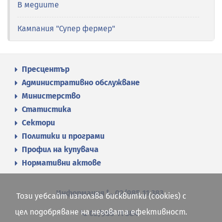
В медиите
Кампания "Супер фермер"
Пресцентър
Административно обслужване
Министерство
Статистика
Сектори
Политики и програми
Профил на купувача
Нормативни актове
Информация
02/985 11 383
Този уебсайт използва бисквитки (cookies) с
цел подобряване на неговата ефективност.
02/985 11 384