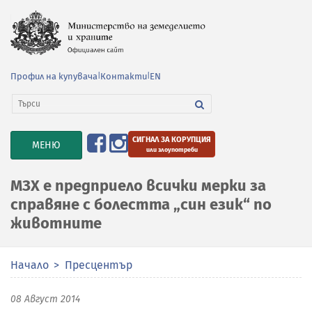
Профил на купувача
|
Контакти
|
EN
СИГНАЛ ЗА КОРУПЦИЯ
TOGGLE
МЕНЮ
или злоупотреби
NAVIGATION
МЗХ е предприело всички мерки за
справяне с болестта „син език“ по
животните
Начало
Пресцентър
08 Август 2014